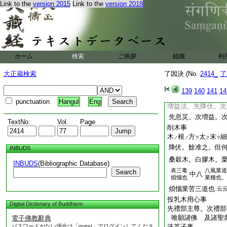
引五色糸事
Link to the
version 2015
Link to the
version 2018
誦加持腰線明。或説
引
時
師傍
結
カ
ハ
ニ
泉房
只引
上
云云
ハ
キ
ク
羯磨印事
向上向下兩説。密
ホーム
検索
ご挨拶
組織
利
三空觀修三昧念誦
大正蔵検索
了因決 (No.
2414_
了
息災芥米胡次第事
義釋。先作降伏。次
139
140
141
14
蘇疏意又同之
punctuation
Hangul
Eng
増益法。先降伏。次
先息災。次増益。
TextNo.
Vol.
Page
削木事
木
根
方
太
末
細
ノ
ノ
ヲ
ク
ヲ
降伏。餘准之。但
INBUDS
桑穀
木。白
膠
木。
INBUDS
(Bibliographic Database)
表三毒
八風業道
Search
中八
煩惱也
業種也。
煩惱業苦三道也
云
投乳木用心事
Digital Dictionary of Buddhism
先禮部主尊。次禮部
唯願諸佛 及諸聖
電子佛教辭典
パスワードがない場合は「guest」でログインしてくださ
洗芥子事