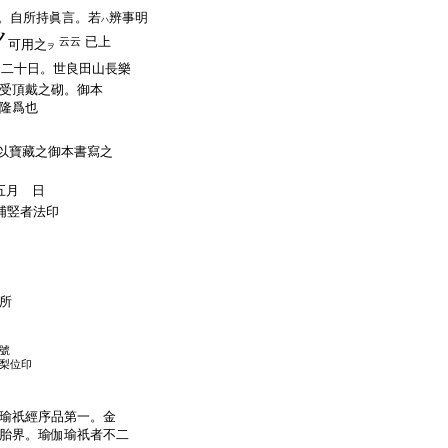
。自所持眞言。若
辨事明
ハ
已上
云云
可用之
ヲ
月二十日。世良田山長樂
受頂戴之砌。御本
隆爲也
以寶藏之御本書寫之
五月 日
浦竪者法印
所
號
梨位印
瑜祇經序品第一。金
胎界。瑜伽瑜祇者不二