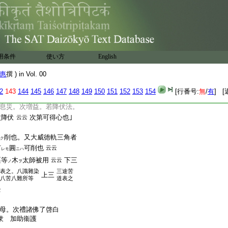
誦金剛牆明。若令他
ヲ
誦
印明
也。標木
不
纒。智
スル
ヲ
ニハ
談抄委細也
入
用条件
可見之
使い方
English
増減念誦等
文
惠
撰 ) in Vol. 00
増益。次寂災
云文意也。
ト
2
143
144
145
146
147
148
149
150
151
152
153
154
[行番号:
無
/
有
] [
息災。次増益。若降伏法。
次降伏
次第可得心也｣
云云
削也。又大威徳軌三角者
ク
何
圓
可削也
云云
レモ
ニハ
栗等
木
太師被用
下三
云云
ノ
ヲ
表之。八識雜染
三途苦
上三
八苦八難所等
道表之
云
母。次禮諸佛了啓白
衆 加助衞護