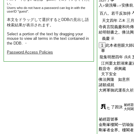
い。
入
袋洗
曝
安佛前
テ
シテ
Users who do not have a password can log in with the
userID "guest".
百八。若千反加持
本文をドラッグして選択するとDDBの見出し語
天文四年
三
乙未
検索結果が表示されます。
寺眞言院義慶和尚傳
給明朝書之。佛法興
Select a portion of the text by dragging your
mouse to view all terms in the text contained in
義慶
示
the DDB. ・
1
此本者慈眼大師
畢
Password Access Policies
龍集明暦四年
戊戌
江州栗太郡湖東蘆
觀音寺 舜興藏
天下安全
佛法興隆 如意所
諸願成就
大將軍御武運長久祈
祕經題
了因決
七
大阿闍
祕經題號事
金剛峯樓閣一切瑜伽
剛峯者金界。樓閣者