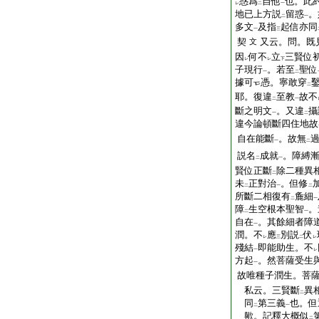
惑爲
自他
也。此
レ
二
一
地已上方説
留惑
。
二
一
多文
及指
起信亦同
一
三
契
又云。問。既
文
因
何不
立
三賢位
レ
レ
下
子現行
。若至
聖位
一
二
據可
憑。寧敢穿
二
耶。復違
至教
故不
二
一
斷之明文
。又違
攝
一
二
違今論頓斷四住地故
自在能斷
。故無
一
二
説名
成就
。障縛
二
一
賢位正斷
除二種異
二
未
正對治
。但修
二
一
二
所斷二相復有
麁細
二
一
障
生空根本聖智
。
二
一
自在
。其餘細者障
一
潤。不
應
別説
伏
レ
三
二
レ
殘結
即能助生。不
一
レ
方起
。然菩薩受生
一
故唯種子潤生。菩
私云。三賢斷
異
二
同
第三義
也。但
二
一
歟。記釋大概似
二