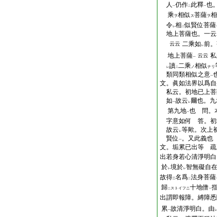
人
仍作
此釋
也
一
二
一
乘
相似
菩薩
相
ヲ
ス
ヲ
令
相
似賢位菩薩
レ
二
地上菩薩也。一云
二乘如
前。
云云
レ
地上菩薩
私
云云
一
讀
二乘
相似
ノ
ナリ
レ
二
類同類相似之意
一
文。眞如法界以爲自
私云。初地已上菩
如
故云
爾也。九
一
レ
第九地
也 問。
一
字意如何 答。初
故云
等歟。次上
レ
賢位
。又此義也
一
文。垢累已出等 疏
出若身若心清淨明白
於
境於
智無礙自
レ
レ
故得
名爲
法身菩薩
三
二
歸
十地僧
ストイフニ
二
一
出謂即報障。縛障悉
累
故清淨明白。由
一