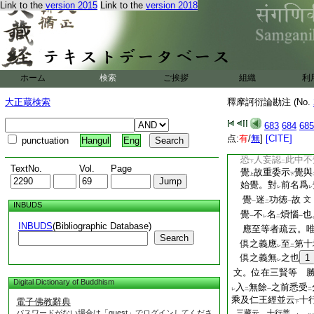
仍疏釋存
此意
未
Link to the
version 2015
Link to the
version 2018
二
一
相是功徳
也
爲言
一
相二門
作
離倶
一
二
一
釋復次二段即存
二
覺
5
本覺二見
一
似
覺
滅相
本覺
ホーム
検索
ご挨拶
組織
利
レ
レ
二
一
復次釋意於
言
二
大正蔵検索
釋摩訶衍論勘注 (No.
惑。是則覺惑其
レ
足覺惑二徳
致
如
683
684
685
一
二
依
相望
得
名不
点:
有
/
無
]
[CITE]
二
一
レ
punctuation
Hangul
Eng
釋如何得
意乎 
レ
恐
人妄認
此中不
下
二
TextNo.
Vol.
Page
覺
故重委示
覺與
上
下
始覺。對
前名爲
レ
レ
覺
迷
功徳
故
文
一
二
一
INBUDS
覺
不
名
煩惱
也
一
レ
二
一
INBUDS
(Bibliographic Database)
應至等者疏云。
Search
倶之義應
至
第十
レ
二
倶之義無
之也
1
レ
文。位在三賢等 
Digital Dictionary of Buddhism
入
無餘
之前悉受
レ
二
一
二
乘及仁王經並云
十
電子佛教辭典
下
パスワードがない場合は「guest」でログインしてくださ
三藏云。十行菩