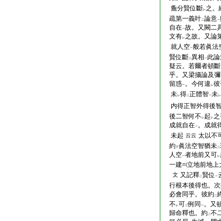
麁分賢位斷
之。
レ
疏第一義叶
論意
二
一
自在
故。又闕二
一
文有
之故。又論
レ
就人空
般若眞法
一
賢位斷
異相
此論
二
一
疑云。若爾者頓斷
乎。又梁攝論及彌
留惑
。今何違
彼
一
レ
未
得
正體智
未
レ
二
一
レ
内得正智外得後
後二智何不
起
之
レ
レ
成就自在
。成就
一
未起
太以不
云云
約
眞法空智猶未
下
二
人空
者地前又可
一
レ
一建
立地前地上
又記釋
賢位
文
二
一
行根本後得也。次
必會同乎。彼約
二
不
可
例同
。又
レ
二
一
歸命釋也。約
不
二