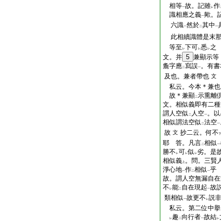
相等
故。記雖
作
一
レ
識相應之義
歟。
一
六識
然於
其中
一
二
一
此相續識體是末那
等至
下可
悉
之
レ
レ
レ
文。并
5
兼顯示等
麁字應
寫誤
。有書
二
一
及也。兼者帶也
文
私云。今本＊兼也
故＊兼顯
示熏離
二
文。相似義即有二種
謂人空似
人空
。以
二
一
相似謂法空似
法空
二
一
故
抄二云。何不
文
耶 答。凡言
相似
二
一
勝不
可
似
劣。是
レ
レ
レ
相似義
。問。三賢
上
淨心地
作
相似
乎
一
二
一
故。謂人空無漏自在
不
能
自在現起
故
レ
二
一
類相似
故更不
説
一
レ
私云。第二位中擧
趣
向行者
故結
レ
二
一
レ