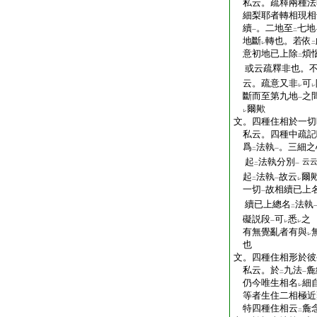
私云。疏釋兩種法
細梨耶者轉相現相
續
。二地至
七地
一
二
地斷
轉也。若依
レ
二
意初地已上除
煩
二
或云疏釋非也。
云。疏意又非
可
レ
レ
斷而至第九地
之
一
爾歟
レ
文。四種住相於一切
私云。四種中疏記
爲
法執
。三細之
二
一
起
法執分別
云
二
一
起
法執
故云
爾
二
一
レ
一切
故相續已上
一
續已上總名
法執
二
礙説段
可
悉
之
一
レ
レ
有無覺亂者有與
レ
也
文。四種住相形於彼
私云。於
九法
麁
二
一
仍今唯生相名
細
レ
等者生住二相極近
特四種住相云
麁
二