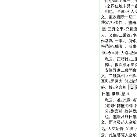
何必局
生滅一門
二
之四住地中見一
レ
明也。全違
今人
二
文。復次顯示一切二
乘皆含
佛性
。盡蘊
二
一
剋
三身之果
究竟
二
一
云。又由
二乘得
少
下
二
作常爲
一事
。所修
二
一
學悉當
成佛
。斯由
二
一
乘
令
歸
大道
故
一
二
一
私云。正釋挫
二
二
徳
。復次顯示漸
一
安位昇進二種開會
文。二種異相互相與
互與
熏習力
於
諸
二
一
二
盛。於
名言相
1
二
一
日無
厭無
息
文
レ
レ
私云。准
此意
者
二
一
我我所轉盛句釋
二
分
別言相
故并攀
二
一
也。無厭及終日無
文。而今發起人空般
起
人空始覺
又得
二
一
二
云。此位菩薩人空般