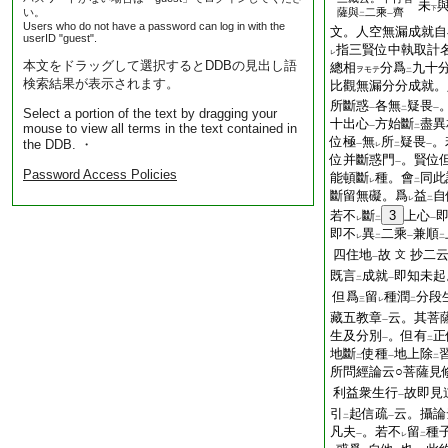
未
下
い。
薩與
二乘
齊
二
一
Users who do not have a password can log in with the
文。人空無漏成就自
userID "guest".
指三賢位中執取計
レ
本文をドラッグして選択するとDDBの見出し語
總相
分爲
九十
ヲモテ
二
検索結果が表示されます。
比觀無漏分分成就。
所斷惑
各無
疑畏
一
二
一
Select a portion of the text by dragging your
十出心
方始斷
盡異
mouse to view all terms in the text contained in
一
二
位極
無
所
疑畏
。
the DDB. ・
一
レ
二
一
位并斷惑門
。賢位
一
Password Access Policies
能頓斷
種。會
同此
レ
二
斷留無礙。爲
益
自
レ
二
若不
斷
3
上心
レ
二
一
即不
異
二乘
兼順
レ
二
一
二
四住地
故
抄二
文
一
既言
成就
即知未起
二
一
但爲
留
種潤
分段
三
レ
二
藏五教章
云。其菩
一
生及分別
。但有
正
一
二
地斷
使種
地上除
二
一
二
所問經論云○菩薩見
利益衆生行
故即見
一
引
起信疏
云。攝論
二
一
凡夫
。若不
留
種
一
レ
二