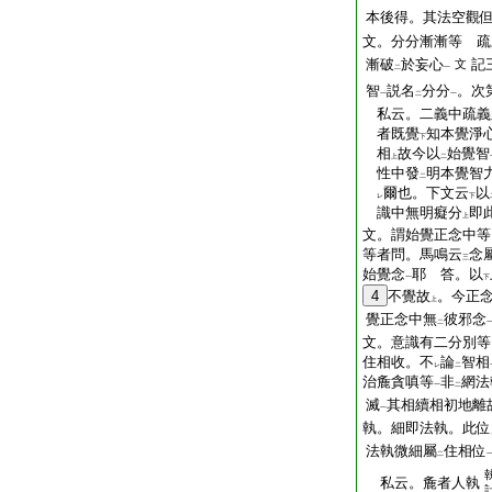
本後得。其法空觀
文。分分漸漸等 疏
漸破
於妄心
記
文
二
一
智
説名
分分
。次
一
二
一
私云。二義中疏義
者既覺
知本覺淨
下
相
故今以
始覺智
上
二
性中發
明本覺智
二
爾也。下文云
以
レ
下
識中無明癡分
即
上
文。謂始覺正念中等
等者問。馬鳴云
念
三
始覺念
耶 答。以
一
下
4
不覺故
。今正
上
覺正念中無
彼邪念
二
文。意識有二分別等
住相收。不
論
智相
レ
二
治麁貪嗔等
非
網法
一
二
滅
其相續相初地離
一
執。細即法執。此位
法執微細屬
住相位
二
私云。麁者人執