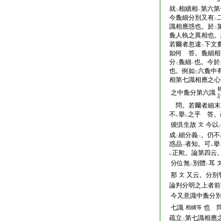
就
相續相
第六第
二
一
今麁細分別又有
二
識相應惑也。於
二
麁人執之異相也。
若爾者忽違
下文
二
如何 答。麁細相
分
麁細
也。今於
二
一
也。例如
六麁中
三
相第七識相應之心
之中麁分第六識
問。若爾者細末
不
擧
之乎 答。
レ
レ
彼倶生故
今以
文
成
細分義
。仍不
二
一
惑品
者知。可
擧
一
レ
正歟。論第四云
レ
分位無
別體
耳
二
一
那
又云。分別
文
論判分明之上者前
今又意識中麁分別
七識
也 
相續等
疏立
第七識相應
二