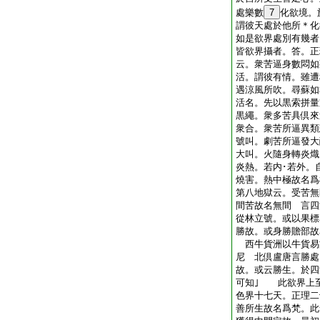
處樂數
7
化欲境。
謂彼天處於他所＊化
如是欲界處別有幾
皆欲界攝者。答。正
云。衆苦逼身數悶如
活。謂彼有情。雖遭
遇涼風所吹。尋蘇如
活名。先以黒索拼量
黒繩。衆多苦具倶來
衆合。衆苦所逼異類
號叫。劇苦所逼發大
大叫。火隨身轉炎熾
炎熱。若内･若外。
燒害。熱中極故名爲
第八地獄云。受苦無
間苦故名無間 言四
從林立號。或以果標
勝故。或身勝贍部故
西牛貨洲以牛貨易
尼 北倶盧唐言勝處
故。或云勝生。於四
可知｣ 此欲界上
色界十七天。正理二
善所生故名爲梵。此