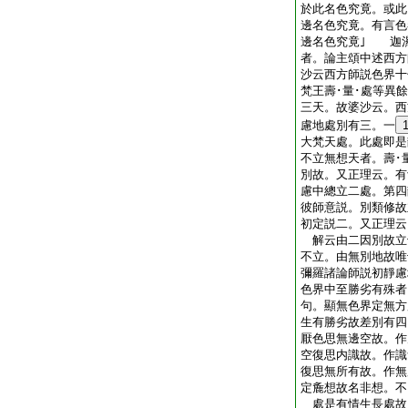
於此名色究竟。或此
邊名色究竟。有言色
邊名色究竟｣ 迦
者。論主頌中述西方
沙云西方師説色界十
梵王壽･量･處等異
三天。故婆沙云。西
慮地處別有三。一
大梵天處。此處即是
不立無想天者。壽･
別故。又正理云。有
慮中總立二處。第四
彼師意説。別類修故
初定説二。又正理云
解云由二因別故立
不立。由無別地故唯
彌羅諸論師説初靜
色界中至勝劣有殊者
句。顯無色界定無方
生有勝劣故差別有四
厭色思無邊空故。作
空復思内識故。作識
復思無所有故。作無
定麁想故名非想。不
處是有情生長處故