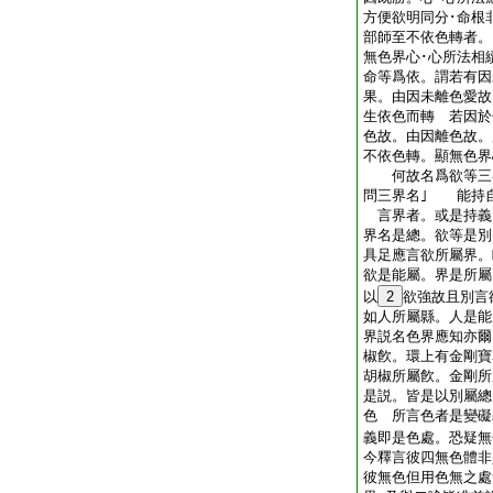
方便欲明同分･命根
部師至不依色轉者。
無色界心･心所法相
命等爲依。謂若有因
果。由因未離色愛故
生依色而轉 若因於
色故。由因離色故。
不依色轉。顯無色界
何故名爲欲等三界
問三界名｣ 能持
言界者。或是持義
界名是總。欲等是別
具足應言欲所屬界。
欲是能屬。界是所屬
以
2
欲強故且別言
如人所屬縣。人是能
界説名色界應知亦爾
椒飮。環上有金剛寶
胡椒所屬飮。金剛所
是説。皆是以別屬總
色 所言色者是變礙
義即是色處。恐疑無
今釋言彼四無色體非
彼無色但用色無之處