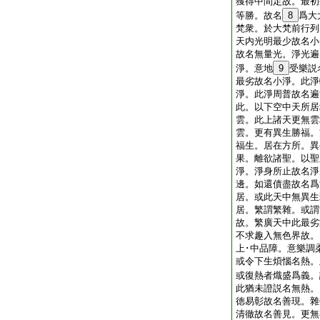
獲得中間定故。最初
等勝。故名
8
爲大
梵衆。於大梵前行列
天内光明最少故名小
故名無量光。淨光遍
淨。意地
9
受樂説
最劣故名小淨。此淨
淨。此淨周普故名遍
此。以下空中天所居
雲。此上諸天更無雲
雲。更有異生勝福。
福生。居在方所。異
果。離欲諸聖。以聖
淨。淨身所止故名淨
邊。如還債盡故名爲
居。或此天中無異生
居。繁謂繁雜。或謂
故。繁廣天中此最劣
不求趣入無色界故。
上･中品障。意樂調
或令下生煩惱名熱。
或復熱者熾盛爲義。
此猶未證説名無熱。
徳易彰故名善現。雜
清徹故名善見。更無