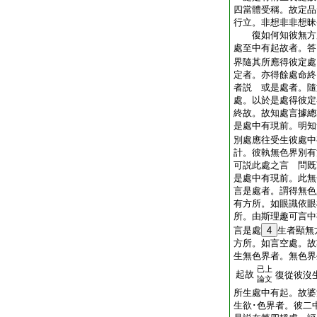
四當體受稱。故定品
行立。非想非非想昧
復如何知彼無方
處至中有起故者。答
界隨其所應得彼定處
定者。亦得餘處命終
者説 或是處者。隨
處。以於是處得彼定
終故。故知處言據總
是處中有現前。明知
別處應往受生彼處中
計。彼執無色界別有
可説此處之言 問既
是處中有現前。此無
言是處者。謂得無色
有方所。如眼識依眼
所。由斯理趣可言中
言是處
4
生者顯無
方所。如言空處。故
生無色界者。無色界
已上
起故
復從彼沒
論文
所生處中有起。故婆
生欲･色界者。彼二