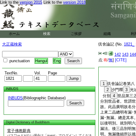
Link to the
version 2015
Link to the
version 2018
ホーム
検索
ご挨拶
組織
利
大正蔵検索
倶舍論記 (No.
1821_
142
143
144
点:
有
/
無
]
[CITE]
punctuation
Hangul
Eng
TextNo.
Vol.
Page
1
倶舍論記卷第八
INBUDS
2
沙門釋
3
光
分別
4
世品第三
INBUDS
(Bibliographic Database)
分別世品者。世謂世
Search
故。此品廣明故名分
上來二品總明有漏･
漏･無漏。總是其本
Digital Dictionary of Buddhism
以後明別。就別明六
漏法。後三品別明無
電子佛教辭典
明。無漏微細所以後
パスワードがない場合は「guest」でログインしてくださ