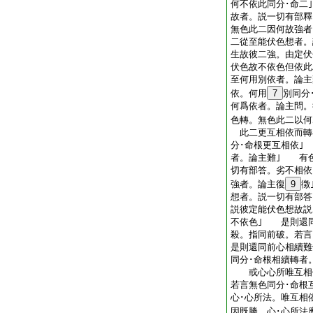
何不依此同分･命二
故者。説一切有部釋
無色此二因何故強
二從至能伏色想者。
生故彼二強。由定伏
伏色故不依色但依
至何用別依者。論主
依。何用
7
別同分
何爲依者。論主問。
色轉。無色此二以何
此二更互相依而轉
分･命根更互相依｣
者。論主難｣ 有
切有部答。劣不相
強者。論主復
9
徴
想者。説一切有部答
説彼定能伏色想故説
不依色｣ 是則還
殺。指同前破。若言
是則還同前心相續難
同分･命根相續轉者
或心心所唯互相依
若言無色同分･命根
心･心所法。唯互相
因既勝。心･心所法