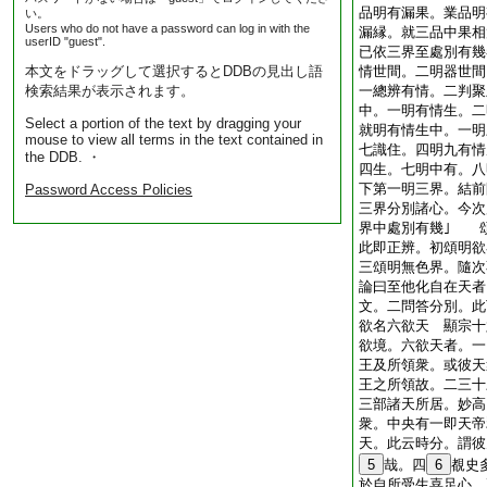
品明有漏果。業品明
い。
Users who do not have a password can log in with the
漏縁。就三品中果相
userID "guest".
已依三界至處別有幾
本文をドラッグして選択するとDDBの見出し語
情世間。二明器世間
検索結果が表示されます。
一總辨有情。二判聚
中。一明有情生。二
Select a portion of the text by dragging your
就明有情生中。一明
mouse to view all terms in the text contained in
七識住。四明九有情
the DDB. ・
四生。七明中有。八
下第一明三界。結前
Password Access Policies
三界分別諸心。今次
界中處別有幾｣ 
此即正辨。初頌明欲
三頌明無色界。隨次
論曰至他化自在天者
文。二問答分別。此
欲名六欲天 顯宗十
欲境。六欲天者。一
王及所領衆。或彼天
王之所領故。二三十
三部諸天所居。妙高
衆。中央有一即天帝
天。此云時分。謂彼
5
哉。四
6
覩史
於自所受生喜足心。