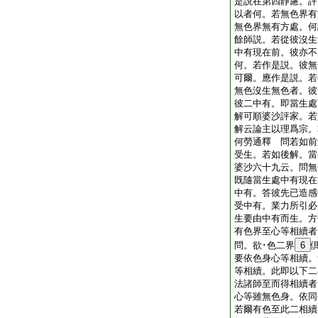
是説在第四靜慮。評
以者何。若無色界有
無色界無有方處。何
餘師説。若從彼沒生
中有現在前。彼亦不
何。若作是説。彼無
可爾。應作是説。若
無色沒生無色者。彼
彼二中有。即當生處
解可順婆沙評家。
解云論主以理爲宗。
何勞通釋 問若如前
受生。若如後解。當
婆沙六十九云。問無
既隨當生處中有現在
中有。答彼先已造感
受中有。業力所引必
生要由中有而生。
有色界至心等相續者
問。欲･色二界
6
要依色身心等相續。
等相續。此即以下
法諸師至而得相續者
心等雖無色身。依同
若爾有色至此二相續