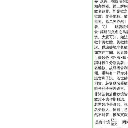
界･及與二喩皆准前
知亦然者。第二解約
故名欲界。即是欲之
欲故。界是能持。欲
欲界。餘二界亦然
者。問｣ 略説段
食･婬所引貪名之爲
貪。大意可知。如法
欲非眞欲體。眞欲體
説。世諸妙境非眞欲
如本住世間。智者於
可愛妙色･聲･香･
謂縁彼生分別貪著。
名離欲。故尊者舍利
頌。爾時有一邪命外
詰舍利子説。若世妙
別貪。苾芻應名受欲
時舍利子報外道言。
非諸苾芻於世妙境皆
故汝不應作斯難詰。
若世妙境是眞欲。説
名受欲人。恒觀可意
然不能答。彼師實觀
已上
是貪非境
問何
論文