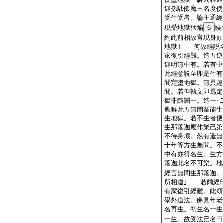
迦孫駄佛魔王名度
受生受者。論主通經
現受地獄猛焔
6
繞
約此前相故言現身顛
地獄｣ 何故經説
家復引經難。造五逆
迦明無中有。若有中
此經意説至即是生有
間定墮地獄。無異趣
間。若但執文即爲定
獄非隨闕一。造一･
應唯此五無間業能生
生地獄。若不生者便
生那落迦應作業已第
不待身壞。然有造無
十年等方生無間。不
中有亦得名生。生方
落迦此名不可樂。地
經言無間生那落迦。
所相違｣ 若爾經
有家復引經難。此頌
學外道法。佛見年老
名再生。初生名一生
一生。故受法已名曰