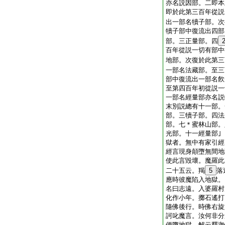
亦名説因部。二即本
即於此第三百年從説
出一部名犢子部。次
犢子部中復流出四部
部。三正量部。四
百年從説一切有部中
地部。次復於此第三
一部名法藏部。至三
部中復流出一部名飮
至第四百年初從説一
一部名經量部亦名説
末別説總有十一部。
部。三犢子部。四法
部。七＊蜜林山部。
光部。十一經量部｣
獄者。無中有家引經
經言現身顛墮無間地
使此言毀壞。魔羅此
二十五云。羯
5
落
應時彼魔陷入地獄。
名曰志遠。入婆羅村
化作小年。擲石遙打
隨佛後行。時佛右旋
訶叱魔言。汝何非分
便墮地獄 解云釋迦