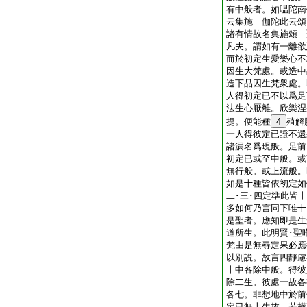
有中般者。如嗢陀南
云集施 伽陀此云頌
諸有情故名集施頌 
凡夫。謂如有一離欲
而於初定生愛樂心不
因生大梵處。或造中
造下品因生梵衆處。
人得初定已不以爲足
法生心厭離。欣樂涅
提。便能種
4
殖解
一人得彼定已證不還
諸漏名爲現般。足前
初定已或至中般。或
無行般。或上流般。
如是十種皆依初定如
二･三･四定準此皆
多如何乃言同下唯十
是聖者。應知即是生
道所生。此明賢･聖
梵由是無尋定果必應
以別説。故言四靜慮
十中各除中般。得彼
除二生。彼處一故各
各七。非想地中於前
定已無上生故。若横