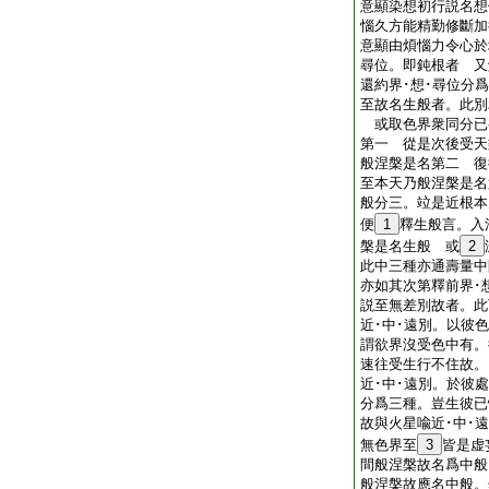
意顯染想初行説名想
惱久方能精勤修斷加
意顯由煩惱力令心於
尋位。即鈍根者 又
還約界･想･尋位分
至故名生般者。此別
或取色界衆同分已
第一 從是次後受天
般涅槃是名第二 復
至本天乃般涅槃是名
般分三。竝是近根本
便
1
釋生般言。入
槃是名生般 或
2
此中三種亦通壽量中
亦如其次第釋前界･
説至無差別故者。此
近･中･遠別。以彼
謂欲界沒受色中有。
速往受生行不住故。
近･中･遠別。於彼
分爲三種。豈生彼已
故與火星喩近･中･
無色界至
3
皆是虚
間般涅槃故名爲中般
般涅槃故應名中般。