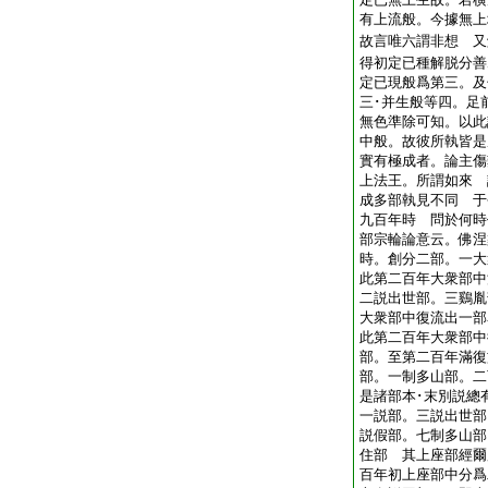
有上流般。今據無上
故言唯六謂非想 又
得初定已種解脱分善
定已現般爲第三。及
三･并生般等四。足
無色準除可知。以此
中般。故彼所執皆
實有極成者。論主傷
上法王。所謂如來 
成多部執見不同 于
九百年時 問於何時
部宗輪論意云。佛涅
時。創分二部。一大
此第二百年大衆部中
二説出世部。三鷄胤
大衆部中復流出一部
此第二百年大衆部中
部。至第二百年滿復
部。一制多山部。二
是諸部本･末別説總
一説部。三説出世部
説假部。七制多山部
住部 其上座部經爾
百年初上座部中分爲