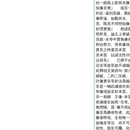
此一鏡面上影與光像
知像非實｣ 或言
約近･遠別見破。觀
像即遠。如觀井水。
見。既見不同明知像
於理實無｣ 然諸
明所見。論主上來破
見鏡･水等中實無像
和合勢力。而有像現
實見之時還見本質 
見本質 以諸法性功
以得見｣ 已辨不成
言非等故至故不成喩
此釋頌文第四句･第
續破。二約二生破。
許像實非等於法爲喩
非是一物此滅彼生前
有像現故非於本質。
非一相續 又像･本
前滅後生如死･生有
無間隔。質･像不然
像至爲勝依性者。此
勝者即現。生有唯一
故喩非等法 亦不可
依性。胎生可爾。