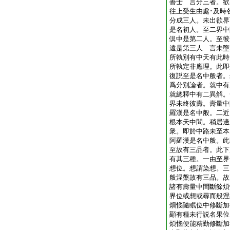
善士 言分三者。欲
往上受生由處･及時
分成三人。未出欲界
是名初人。至二界中
倶中是第二人。至彼
遠是第三人 言未墮
所執別有中天有此時
所執定非應理。此
復説至是名中般者。
爲分別論者。就中有
就總釋中有二異解。
界未終彼壽。壽量中
羅漢是名中般。二近
根本天中間。稍居邊
衆。即於中路未至本
阿羅漢是名中般。
至故有三品者。此下
有其三種。一由至界
想位。想謂染想。三
般涅槃故有三品。故
諸有壽量中間斷餘煩
界位或想或尋而般涅
煩惱隨眠位中修斷加
顯有種未行説名果位
煩惱便能精勤修斷加