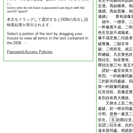
至生中間雖間何妨續
い。
定過。爲如種果。相
Users who do not have a password can log in with the
連續。爲如質像。相
userID "guest".
連續｣ 實有諸像
本文をドラッグして選択するとDDBの見出し語
就中。一標章。二
検索結果が表示されます。
一即像實不成。二
色生至故不成喩者
Select a portion of the text by dragging your
像不成至無二竝故者
mouse to view all terms in the text contained in
the DDB. ・
破實像。二顯非等 
破。二明所見。就正
Password Access Policies
即總破。凡言實色於
既竝生。知非實有。
釋頌文第三句･第五
謂於一處至依異大
有四。一約鏡像同處
三約影光同處破。四
第一約鏡像同處破。
竝見現前。若像是實
各別自依異大種故。
又狹水上至二色竝
處破。於一狹水同處
分明。曾無一處見二
倶生。
6
此既竝見
至謂二竝生者。此約
違未曾同處。然鏡影