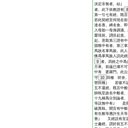
決定非無者。結｣
者。此下依教證有
第一引七有經。既言
若此契經至何現在前
達名香。縛名食。即
入母胎一母身調適。
愛現前。謂倶起貪。
起。意取第三證有
固唯中有者。第三掌
馬故名掌馬族。此人
佛爲掌馬族人説此經
9
者。四姓之中爲
方來。前蘊已壞不可
中有 婆羅門。此云
守
10
田種 吠舍
營田種｣ 若復不
五不還經。既言中
師執至故名中般者。
十九稱爲分別論者。
等説無中有｣ 是
破異執。聞言有中般
有生般等應許生天等
善｣ 又經説有至
士趣經。謂於前五不