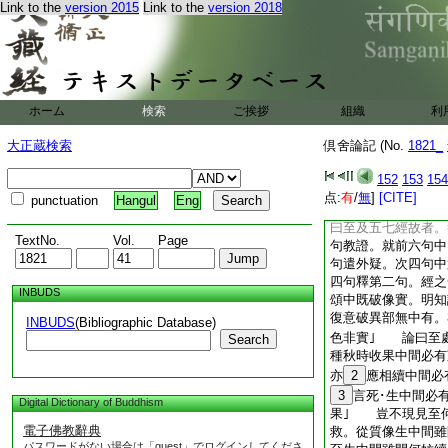
Link to the
version 2015
Link to the
version 2018
此即正明中有。一問
頌曰至故中有非生者
句答後問｣ 論曰
兩句。可知｣ 此身
生謂當來至故不名
謂當來所應至處者
ホーム
検索
ご挨拶
組織
利
至處者。答。中有昧
不名生。生位分明肉
大正蔵検索
倶舍論記 (No.
1821_
有餘部説至故無中有
有。將明先叙異部無
152
153
154
衆部等説無中有｣
点:
有
/
無
]
[CITE]
punctuation
Hangul
Eng
故者。論主破｣ 
曰至及五七經故者。
TextNo.
Vol.
Page
句教證。就前六句中
句遣外疑。次四句中
四句釋第二句。經之
INBUDS
頌中既破像實。明知
復意破異部無中有。
INBUDS
(Bibliographic Database)
色非實｣ 論曰至
Search
種秋時收果中間必有
亦
2
應相續中間必
3
言死･生中間必
Digital Dictionary of Buddhism
果｣ 豈不現見至
電子佛教辭典
救。從質像生中間雖
パスワードがない場合は「guest」でログインしてくださ