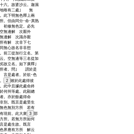
十六。故婆沙云。迦濕
慮地唯有二處｣ 無
。此下明無色釋上兩
所。但由同分･命･異熟
 初修無色定。必先
空無邊解 次厭外
無邊解 次識亦厭
所有解 次非下七
同無心故名非非想
。前三從加行立名。第
云。空無邊等三名從加
劣故立名。如下廣釋｣
所者。問｣ 謂於是
 言是處者。於欲･色
。
2
雖於此處得彼
。此中且據此處命終
於何州等處。此顯總
者。亦於餘處得命
非別。既言是處受生
無色無別方所 若有
有現前。此大衆
3
部
方所。若無方所如何
言是處生故。既言
色界應有方所 解云