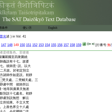
雜。純聖所止故名淨
繁廣。無繁雜中此最初
故説名無繁。或名無求。
已善伏除雜修靜慮
柔離諸熱惱故名無熱。
此初遠離得無熱名。
用条件
使い方
English
謂上品
10
修靜慮･及果。
已得上品雜修靜慮。果
普光
述 ) in Vol. 41
修定障餘品至微見極
有處於有色中能過
147
148
149
150
151
152
153
154
155
156
157
158
159
[行番号:
無
/
已到衆苦所依身最後
者是積集色。至彼後
濕彌羅國至四衆圍繞
師義説有十七。故婆
七。彼師意･説。以大
餘二天故。於初定別立
方諸師作如是説。初靜
1
梵天處。二梵輔天處。三
靜慮中間 彼師所以
量･地等與廣果天無差
餘別説十七處名。初靜
靜慮別説無想 解云
立所招果。不立大梵
。上座色界立十八處
十八。今此國師二倶