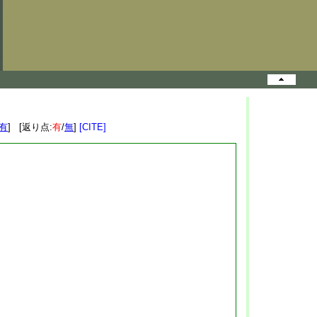
有
] [返り点:
有
/
無
]
[CITE]