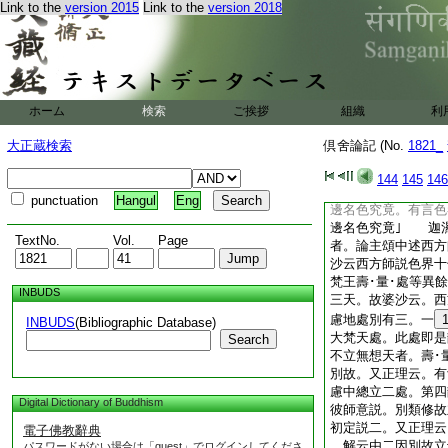
Link to the
version 2015
Link to the
version 2018
居。或此天中無異生
居。繁謂繁雜。或謂
故。繁廣天中此最劣
不求趣入無色界故。
上･中品障。意樂調
或令下生煩惱名熱。
ホーム
検索
ご挨拶
組織
利
或復熱者熾盛爲義。
此猶未證説名無熱。
大正蔵検索
倶舍論記 (No.
1821_
徳易彰故名善現。雜
清徹故名善見。更無
144
145
146
於此名色究竟。或此
punctuation
Hangul
Eng
邊名色究竟。有言色
邊名色究竟｣ 迦
TextNo.
Vol.
Page
者。論主頌中述西方
沙云西方師説色界十
梵王壽･量･處等異
INBUDS
三天。故婆沙云。西
慮地處別有三。一
INBUDS
(Bibliographic Database)
大梵天處。此處即是
Search
不立無想天者。壽･
別故。又正理云。有
慮中總立二處。第四
Digital Dictionary of Buddhism
彼師意説。別類修故
初定説二。又正理云
電子佛教辭典
解云由二因別故立
パスワードがない場合は「guest」でログインしてくださ