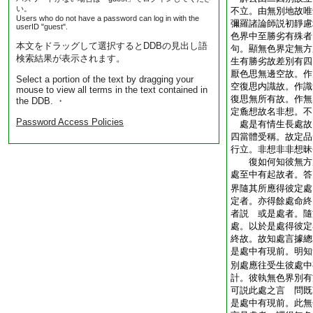
い。
不立。由無別地故唯
Users who do not have a password can log in with the
彌羅諸論師説初靜
userID "guest".
色界中至勝劣有殊者
本文をドラッグして選択するとDDBの見出し語
句。顯無色界定無方
検索結果が表示されます。
生有勝劣故差別有四
厭色思無邊空故。作
Select a portion of the text by dragging your
空復思内識故。作識
mouse to view all terms in the text contained in
復思無所有故。作無
the DDB. ・
定麁想故名非想。不
Password Access Policies
處是有情生長處故
四當體受稱。故定品
行立。非想非非想昧
復如何知彼無方
處至中有起故者。答
界隨其所應得彼定處
定者。亦得餘處命終
者説 或是處者。隨
處。以於是處得彼定
終故。故知處言據總
是處中有現前。明知
別處應往受生彼處中
計。彼執無色界別有
可説此處之言 問既
是處中有現前。此無