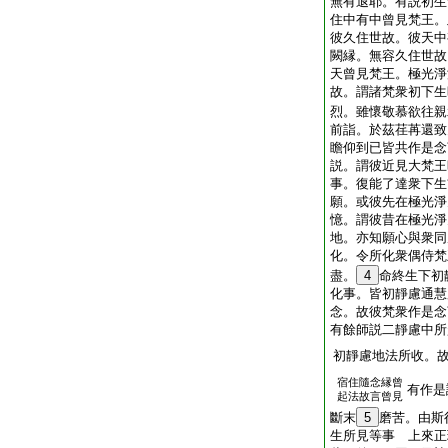
無有退耶。有説初生
住中有中曾見梵王。
彼久住世故。彼天中
闕縁。無容久住世故
天曾見梵王。極光淨
故。謂諸梵衆初下生
烈。雖懷敬慕欲往親
前詣。於茲荏苒還致
瞻仰到已皆共作是念
説。謂彼近見大梵王
事。復能了達衆下生
願。或彼先在極光淨
憶。謂彼昔在極光淨
地。亦知願心與衆同
化。令所化衆偶侍梵
盡。
4
命終生下初
化事。皆初靜慮通慧
念。故彼梵衆作是念
有餘師説二靜慮中所
初靜慮地法所收。
宿住隨念縁曾
有作是
起法故言曾見
斷末
5
磨苦。由斯
生所見等事 上來正