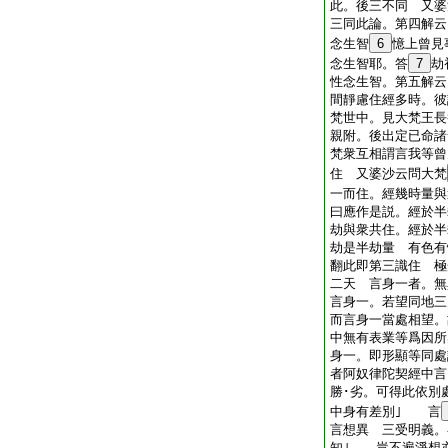
此。後三不同 又婆
三同此論。第四解云
念生智
6
憶上曾見
念生智耶。答
7
劫
性念生智。第五解云
間靜慮住經多時。彼
梵世中。見大梵王長
親附。後出定已命諸
梵衆互相謂言我等曾
住 又婆沙云問大梵
一而住。經幾時量與
曰應作是説。經於半
劫與衆共住。經於半
劫是半劫量 有色有
翻此即第三識住 極
二天 言身一者。無
言身一。若望同地三
而言身一當處相望。
中無有表業等爲因所
身一。即形顯等同處
者阿奴律陀契經中言
勝･劣。可得此依別
中身有差別｣ 言
言想異 三受明義。
知｣ 豈不遍淨想