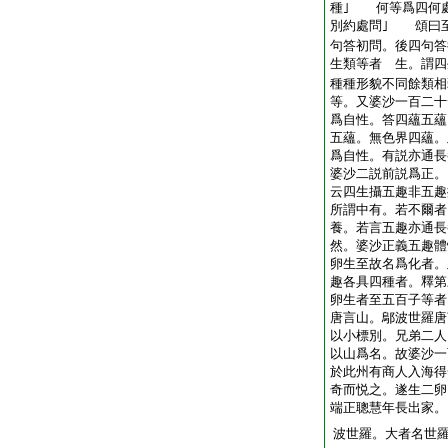
種｣ 何等爲四何
別約處問｣ 頌曰
句答初問。後四句
生類等者 生。謂四
種種形貌不同餘類相
等。又婆沙一百二十
爲自性。答四蘊五蘊
五蘊。無色界四蘊。
爲自性。有説亦通
婆沙二説前説爲正。
云四生攝五趣非五趣
所謂中有。若不爾者
養。若言五趣亦通長
然。婆沙正義五趣
卵生至故名爲化者
趣各具四種者。釋
卵生者至五百子等者
唐言山。鄔波世羅唐
以小標別。兄弟二人
以山爲名。故婆沙一
於此州有商人入海得
奇而悦之。遂生二卵
端正聰慧年長出家。
波世羅。大者名世