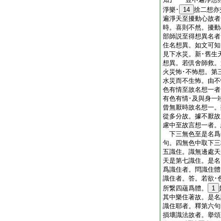
淨樂･
14
捨二想亦
遍淨天至擾動心故者
時。喜則不然。擾
部師説至得想異名者
住名想異。如文可知
見下水災。新･舊生
想異。若倶舍師救。
火災怖･不怖想。第
水災而不生怖。由
色有情至故名想一者
有色有情･及與身一
曾無厭時故名想一。
從多分故。據不厭
慮中至故言想一者。
下三無色至是名爲
句。四無色中取下三
五識住。識無邊處天
天是第七識住。是
爲識住者。問識住
識住者。答。若欲･
所繋四蘊爲體。
1
其中樂住著故。是
識住耶者。釋第六
損壞識法故者。擧