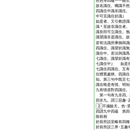
然色等四蘊一一能生
故名識住。獨識不然
四識住中識非識住。
中可言識住於識｣
如是者。又引教證
識＊至故非識住者。
識良田可立識住。無
識望識非是識住。故
若有法識所乘御與識
四識住。識望於識無
識住中。若法與識爲
七識住。識望於識有
七識住中｣ 如是
七識住四識住。互有
住體寛處狹。四識住
知。第三句中既言七
識住唯是有情。明知
九有情居對四識住。
第一句有九非四。
四非九。謂三惡趣･
2
不攝餘天。色･
四謂九中四蘊 第四
除前相
於前所説至略有四種
於前所説三界･五趣