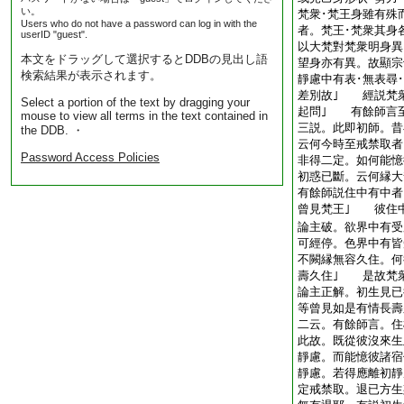
い。
梵衆･梵王身雖有殊
Users who do not have a password can log in with the
者。梵王･梵衆其身
userID "guest".
以大梵對梵衆明身異
本文をドラッグして選択するとDDBの見出し語
望身亦有異。故顯宗
検索結果が表示されます。
靜慮中有表･無表尋
差別故｣ 經説梵
Select a portion of the text by dragging your
起問｣ 有餘師言
mouse to view all terms in the text contained in
三説。此即初師。昔
the DDB. ・
云何今時至戒禁取者
Password Access Policies
非得二定。如何能憶
初惑已斷。云何縁大
有餘師説住中有中者
曾見梵王｣ 彼住
論主破。欲界中有受
可經停。色界中有皆
不闕縁無容久住。何
壽久住｣ 是故梵
論主正解。初生見已
等曾見如是有情長壽
二云。有餘師言。住
此故。既從彼沒來生
靜慮。而能憶彼諸宿
靜慮。若得應離初靜
定戒禁取。退已方生