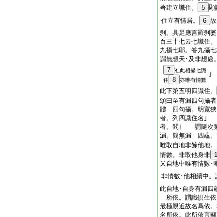
著建立識住。
5
顯
住立有情居。
6
故
刹。具足應言羅刹婆
百三十七云七識住。
九攝七耶。答九攝七
謂無想天･及非想處
7
准此相攝七識
｣
8
住
亦唯有情數
此下第五明四識住。
頌曰至有漏四句攝者
體 四句攝。明寛
者。列四識住名｣
者。問｣ 謂隨次
漏。簡無漏 四蘊。
唯取自地非餘他地。
情數。非取他身非
又自地中唯有情數･
非情數･他相續中。
此自地･自身有漏四
所依。謂識倶生依
最極親近故名爲依。
名所依。此所依言顯