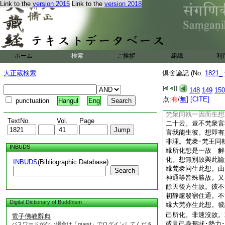
Link to the
version 2015
Link to the
version 2018
故略不言。品類足文
知。還據全説不約少
彼色身一切皆異 
或有異身。據成就説
言想異者。三想不
應受分成三種。若在
ホーム
検索
ご挨拶
組織
利
初定除苦有二 彼
或有異想。據成就説
大正蔵検索
倶舍論記 (No.
1821_
有色有情至故名身
衆天言擧初顯後。總
148
149
150
取後時。以劫初起梵
点:
有
/
無
]
[CITE]
punctuation
Hangul
Eng
梵所生。大梵起想是
梵衆同執一因而生想
TextNo.
Vol.
Page
二十云。豈不梵衆言
言我能生彼。想即有
非理。梵衆･梵王同
INBUDS
縁所化想是一故 解
化。想無別故與此論
INBUDS
(Bibliographic Database)
縁梵衆同生此想。由
Search
神通等皆殊勝故。又
餘天後方生故。彼不
初靜慮發宿住通。不
Digital Dictionary of Buddhism
縁大梵亦生此想。彼
己所化。非速沒故。
電子佛教辭典
或見己身形状･勢力
パスワードがない場合は「guest」でログインしてくださ