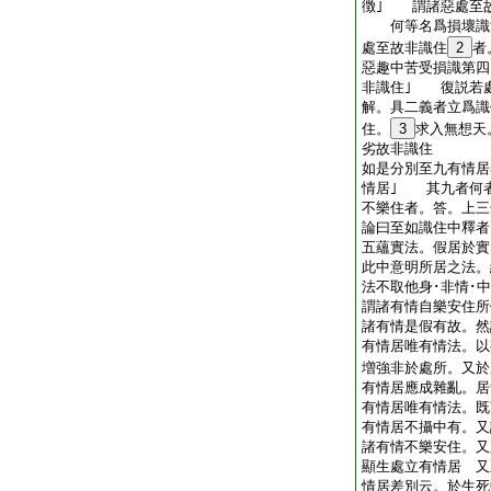
徴｣ 謂諸惡處至故
何等名爲損壞識
處至故非識住
2
者
惡趣中苦受損識第四
非識住｣ 復説若
解。具二義者立爲識
住。
3
求入無想天
劣故非識住
如是分別至九有情居
情居｣ 其九者何
不樂住者。答。上三
論曰至如識住中釋者
五蘊實法。假居於實
此中意明所居之法。
法不取他身･非情･
謂諸有情自樂安住所
諸有情是假有故。然
有情居唯有情法。以
増強非於處所。又於
有情居應成雜亂。居
有情居唯有情法。既
有情居不攝中有。又
諸有情不樂安住。又
顯生處立有情居 又
情居差別云。於生死