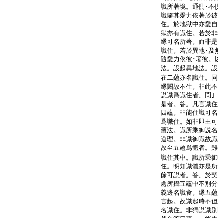
識所著境。通倶･不
識隨其愛力依著於彼
住。於地獄中亦愛自
獄亦有識住。若於非
縁可名所著。而非是
識住。若於異地･及
隨愛力依彼･著彼。
法。設起異地法。設
在二蘊亦名識住。同
縁闕故不生。非此
説識爲識住者。問
是者。答。凡言識住
四蘊。非能住識可名
爲識住。如非即王可
蘊法。識所乘御説名
道理。非識御識故
故至五蘊爲體者。難
識住其中。識所乘御
住。明知識體亦是
餘可説者。答。於契
處所攝五蘊中不別分
義邊名識食。縁五蘊
言起。故識起時不但
名識住。非獨説識別