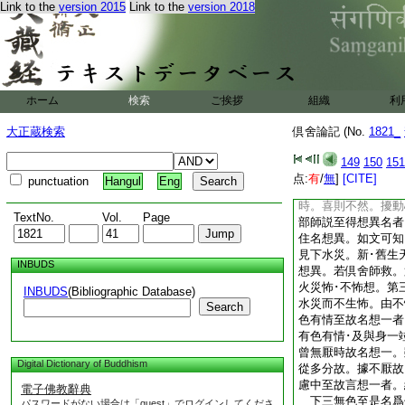
Link to the
version 2015
Link to the
version 2018
二天 言身一者。無
言身一。若望同地三
而言身一當處相望。
中無有表業等爲因所
身一。即形顯等同處
者阿奴律陀契經中言
ホーム
検索
ご挨拶
組織
利
勝･劣。可得此依別
中身有差別｣ 言
大正蔵検索
倶舍論記 (No.
1821_
言想異 三受明義。
知｣ 豈不遍淨想
149
150
151
淨樂･
14
捨二想亦
点:
有
/
無
]
[CITE]
punctuation
Hangul
Eng
遍淨天至擾動心故者
時。喜則不然。擾
TextNo.
Vol.
Page
部師説至得想異名者
住名想異。如文可知
見下水災。新･舊生
INBUDS
想異。若倶舍師救。
火災怖･不怖想。第
INBUDS
(Bibliographic Database)
水災而不生怖。由
Search
色有情至故名想一者
有色有情･及與身一
曾無厭時故名想一。
Digital Dictionary of Buddhism
從多分故。據不厭
慮中至故言想一者。
電子佛教辭典
下三無色至是名爲
パスワードがない場合は「guest」でログインしてくださ