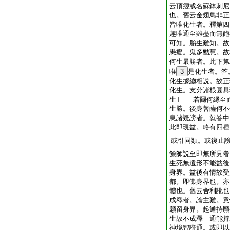
云頂癭或名蘇鉢剌尼
也。舊云金翅鳥非
皆唯化生者。釋第四
趣唯通至雖盡而無飽
可知。胎生難知。故
愚癡。鬼多黠慧。故
何生最勝者。此下
唯
3
是化生者。答
化生據總相説。故正
化生。支分諸根圓具
生｣ 若爾何縁至
生勝。後身菩薩何
息諸疑謗者。就答中
此即現益。略有四種
或引同類。或復止
餘師説至即無所見者
生死無遺形不能益後
身界。益後有情故受
都。即佛身界也。亦
體也。舊云舍利訛
成釋者。論主難。意
願留身界。起通持願
生故不成釋 通能持
神境智證通。或即以