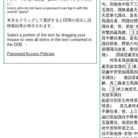
い。
句。四無色中取下三
Users who do not have a password can log in with the
五識住。識無邊處天
userID "guest".
天是第七識住。是
本文をドラッグして選択するとDDBの見出し語
爲識住者。問識住
検索結果が表示されます。
識住者。答。若欲･
所繋四蘊爲體。
1
Select a portion of the text by dragging your
其中樂住著故。是
mouse to view all terms in the text contained in
識住耶者。釋第六
the DDB. ・
損壞識法故者。擧
Password Access Policies
徴｣ 謂諸惡處至故
何等名爲損壞識
處至故非識住
2
者
惡趣中苦受損識第四
非識住｣ 復説若
解。具二義者立爲識
住。
3
求入無想天
劣故非識住
如是分別至九有情居
情居｣ 其九者何
不樂住者。答。上三
論曰至如識住中釋者
五蘊實法。假居於實
此中意明所居之法。
法不取他身･非情･