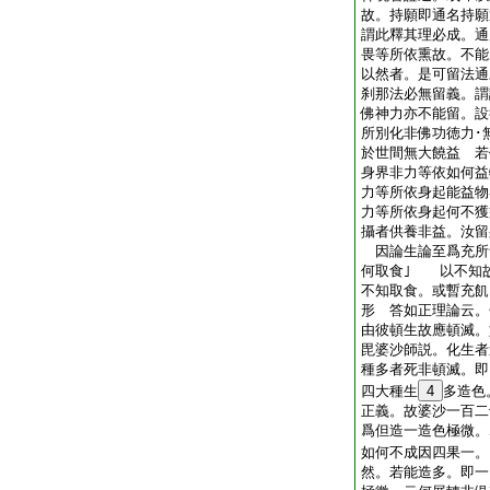
故。持願即通名持願
謂此釋其理必成。通
畏等所依熏故。不能
以然者。是可留法通
刹那法必無留義。謂
佛神力亦不能留。設
所別化非佛功徳力･
於世間無大饒益 若
身界非力等依如何益
力等所依身起能益物
力等所依身起何不獲
攝者供養非益。汝留
因論生論至爲充所
何取食｣ 以不知
不知取食。或暫充飢
形 答如正理論云。
由彼頓生故應頓滅。
毘婆沙師説。化生者
種多者死非頓滅。即
四大種生
4
多造色
正義。故婆沙一百二
爲但造一造色極微。
如何不成因四果一。
然。若能造多。即一