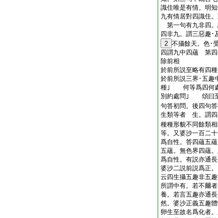
識住唯是有情。明知
九有情居對四識住。
第一句有九非四。
四非九。謂三惡趣･
2
不攝餘天。色･
四謂九中四蘊 第四
除前相
於前所説至略有四種
於前所説三界･五趣
種｣ 何等爲四何
別約處問｣ 頌曰
句答初問。後四句
生類等者 生。謂四
種種形貌不同餘類相
等。又婆沙一百二十
爲自性。答四蘊五蘊
五蘊。無色界四蘊。
爲自性。有説亦通
婆沙二説前説爲正。
云四生攝五趣非五趣
所謂中有。若不爾者
養。若言五趣亦通長
然。婆沙正義五趣
卵生至故名爲化者