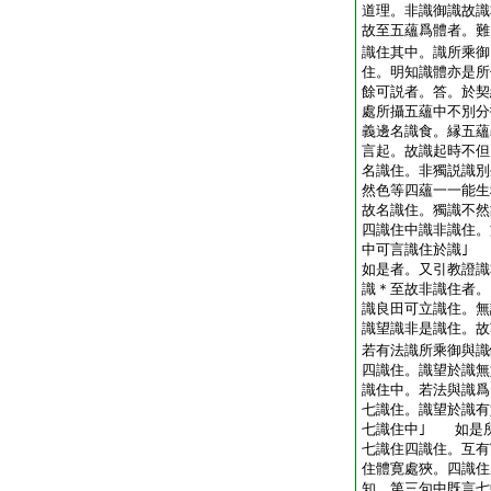
道理。非識御識故
故至五蘊爲體者。難
識住其中。識所乘御
住。明知識體亦是
餘可説者。答。於契
處所攝五蘊中不別分
義邊名識食。縁五蘊
言起。故識起時不但
名識住。非獨説識別
然色等四蘊一一能生
故名識住。獨識不然
四識住中識非識住。
中可言識住於識｣
如是者。又引教證
識＊至故非識住者。
識良田可立識住。無
識望識非是識住。故
若有法識所乘御與識
四識住。識望於識無
識住中。若法與識爲
七識住。識望於識有
七識住中｣ 如是
七識住四識住。互有
住體寛處狹。四識住
知。第三句中既言七