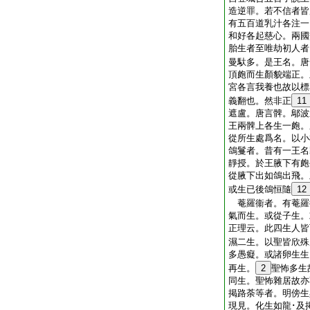
造逆罪。若不信者皆
有五百道乳汁各注一
和好各起慈心。兩
胎生者至唯劫初人者
曼馱多。是王名。唐
頂皰而生顏貌端正。
宮各言我養也故以標
義翻也。然非正
11
遮盧。唐言髀。鄔波
王兩髀上各生一皰。
從所生處爲名。以
鴿鬘者。昔有一王名
靜授。於王腋下有皰
從腋下出如鴿出飛。
或生已後鴿恒隨
12
菴羅衞者。有菴羅
氣而生。或從子生
正理云。此四生人皆
濕二生。以聖皆欣殊
多愚癡。或諸卵生生
再生。
2
聖怖多生
同生。聖怖雜居故
掲路荼等者。明傍生
現見。化生如龍･及