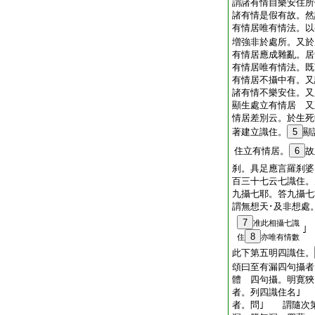
謂諸有情自樂安住所
諸有情是假有故。然
有情居唯有情法。以
増強非於處所。又於
有情居應成雜亂。居
有情居唯有情法。既
有情居不攝中有。又
諸有情不樂安住。又
顯生處立有情居 又
情居差別云。於生死
著建立識住。
5
顯
住立有情居。
6
故
刹。具足應言羅刹婆
百三十七云七識住。
九攝七耶。答九攝七
謂無想天･及非想處
7
准此相攝七識
｣
8
住
亦唯有情數
此下第五明四識住。
頌曰至有漏四句攝者
體 四句攝。明寛
者。列四識住名｣
者。問｣ 謂隨次