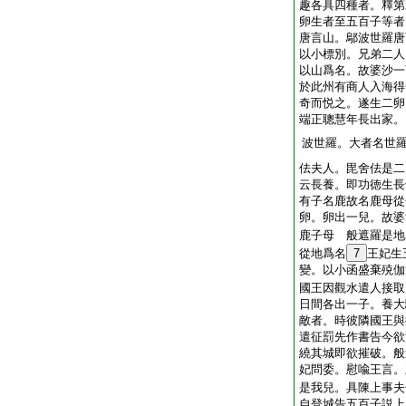
趣各具四種者。釋
卵生者至五百子等者
唐言山。鄔波世羅唐
以小標別。兄弟二人
以山爲名。故婆沙一
於此州有商人入海得
奇而悦之。遂生二卵
端正聰慧年長出家。
波世羅。大者名世
佉夫人。毘舍佉是二
云長養。即功徳生長
有子名鹿故名鹿母從
卵。卵出一兒。故婆
鹿子母 般遮羅是地
從地爲名
7
王妃生
變。以小函盛棄殑伽
國王因觀水遣人接取
日間各出一子。養大
敵者。時彼隣國王與
遣征罰先作書告今欲
繞其城即欲摧破。般
妃問委。慰喩王言。
是我兒。具陳上事夫
自登城告五百子説上