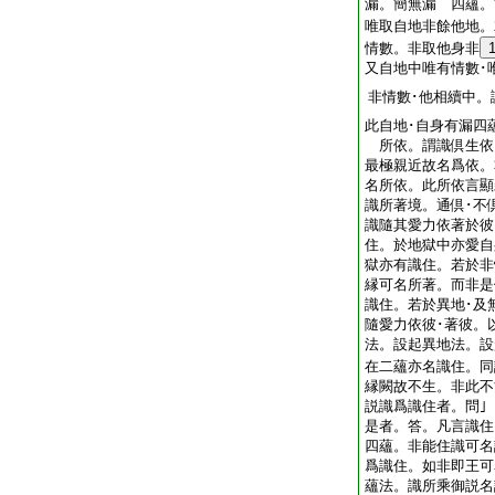
漏。簡無漏 四蘊。
唯取自地非餘他地。
情數。非取他身非
又自地中唯有情數･
非情數･他相續中。
此自地･自身有漏四
所依。謂識倶生依
最極親近故名爲依。
名所依。此所依言顯
識所著境。通倶･不
識隨其愛力依著於彼
住。於地獄中亦愛自
獄亦有識住。若於非
縁可名所著。而非是
識住。若於異地･及
隨愛力依彼･著彼。
法。設起異地法。設
在二蘊亦名識住。同
縁闕故不生。非此
説識爲識住者。問
是者。答。凡言識住
四蘊。非能住識可名
爲識住。如非即王可
蘊法。識所乘御説名