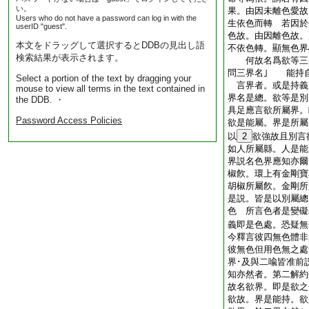
い。
果。由因未離色愛故
Users who do not have a password can log in with the
生依色而轉 若因於
userID "guest".
色故。由因離色故。
本文をドラッグして選択するとDDBの見出し語
不依色轉。顯無色界
検索結果が表示されます。
何故名爲欲等三界
問三界名｣ 能持
Select a portion of the text by dragging your
言界者。或是持義
mouse to view all terms in the text contained in
界名是總。欲等是別
the DDB. ・
具足應言欲所屬界。
Password Access Policies
欲是能屬。界是所屬
以
2
欲強故且別言
如人所屬縣。人是能
界説名色界應知亦爾
椒飮。環上有金剛寶
胡椒所屬飮。金剛所
是説。皆是以別屬總
色 所言色者是變礙
義即是色處。恐疑無
今釋言彼四無色體非
彼無色但用色無之處
界･及與二喩皆准前
知亦然者。第二解約
故名欲界。即是欲之
欲故。界是能持。欲