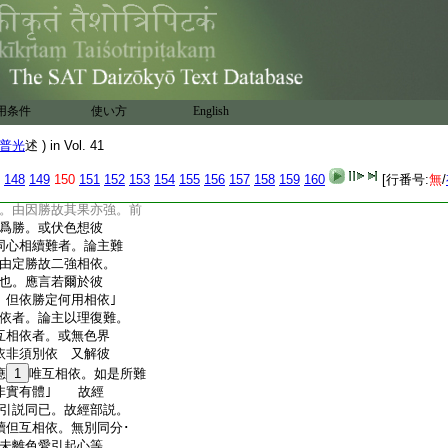
色故説定勝 或定
此二｣ 若爾於彼
難殺。彼定既勝心等應
･命根｣ 又今應説至以
欲･色有情同分･命根必依
爲依。以下
8
例上｣
用条件
使い方
English
者。説一切有部答。同
 有色此二何不相依
普光
述 ) in Vol. 41
色界生此二劣故者。説一
依｣ 無色此二因何故
148
149
150
151
152
153
154
155
156
157
158
159
160
[行番号:
無
/
｣ 彼界此二種至能伏色
。由因勝故其果亦強。前
爲勝。或伏色想彼
同心相續難者。論主難
由定勝故二強相依。
也。應言若爾於彼
。但依勝定何用相依｣
者。論主以理復難。
互相依者。或無色界
依非須別依 又解彼
應
1
唯互相依。如是所難
非實有體｣ 故經
引説同已。故經部説。
續但互相依。無別同分･
未離色愛引起心等