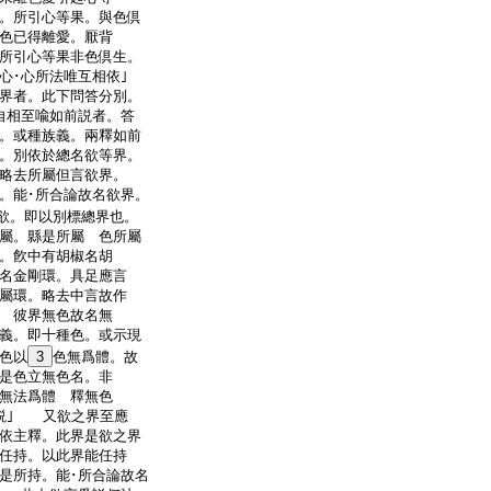
。所引心等果。與色倶
色已得離愛。厭背
所引心等果非色倶生。
心･心所法唯互相依｣
者。此下問答分別。
自相至喩如前説者。答
。或種族義。兩釋如前
。別依於總名欲等界。
略去所屬但言欲界。
。能･所合論故名欲界。
欲。即以別標總界也。
屬。縣是所屬 色所屬
。飮中有胡椒名胡
名金剛環。具足應言
屬環。略去中言故作
 彼界無色故名無
義。即十種色。或示現
色以
3
色無爲體。故
是色立無色名。非
無法爲體 釋無色
説｣ 又欲之界至應
依主釋。此界是欲之界
任持。以此界能任持
是所持。能･所合論故名