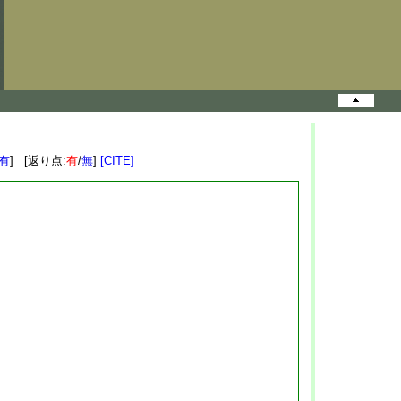
有
] [返り点:
有
/
無
]
[CITE]