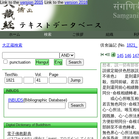
生故彼二強。由定伏
Link to the
version 2015
Link to the
version 2018
伏色故不依色但依
至何用別依者。論主
依。何用
7
別同分
何爲依者。論主問。
色轉。無色此二以何
ホーム
検索
ご挨拶
組織
利
此二更互相依而轉
分･命根更互相依｣
大正蔵検索
倶舍論記 (No.
1821_
者。論主難｣ 有
切有部答。劣不相
145
146
147
強者。論主復
9
徴
punctuation
Hangul
Eng
想者。説一切有部答
説彼定能伏色想故説
TextNo.
Vol.
Page
不依色｣ 是則還
殺。指同前破。若言
是則還同前心相續難
INBUDS
同分･命根相續轉者
或心心所唯互相依
INBUDS
(Bibliographic Database)
若言無色同分･命根
Search
心･心所法。唯互相
因既勝。心･心所法
方便欲明同分･命根
Digital Dictionary of Buddhism
部師至不依色轉者。
無色界心･心所法相
電子佛教辭典
命等爲依。謂若有因
パスワードがない場合は「guest」でログインしてくださ