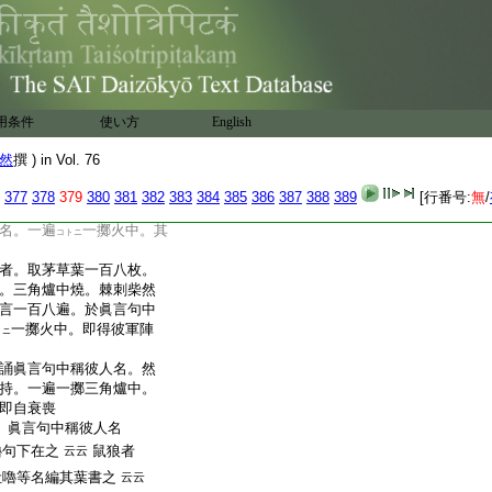
殊 本尊
 又部母
作三角火壇。護摩七夜。以
葉。書二相愛人名。以葉
用条件
使い方
English
鼠
狼毛爲繩纒葉上。用一
稱彼人名。誦眞言一
然
撰 ) in Vol. 76
二人即互相憎嫌不和
。取烏翅一百八枚。搵芥
377
378
379
380
381
382
383
384
385
386
387
388
389
[行番号:
無
/
。棘刺柴然火。護摩一
名。一遍
一擲火中。其
コトニ
者。取茅草葉一百八枚。
。三角爐中燒。棘刺柴然
言一百八遍。於眞言句中
一擲火中。即得彼軍陣
トニ
誦眞言句中稱彼人名。然
持。一遍一擲三角爐中。
即自衰喪
。眞言句中稱彼人名
嚕句下在之
鼠狼者
云云
吐嚕等名編其葉書之
云云