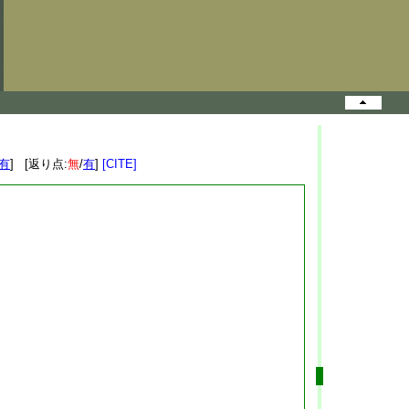
有
] [返り点:
無
/
有
]
[CITE]