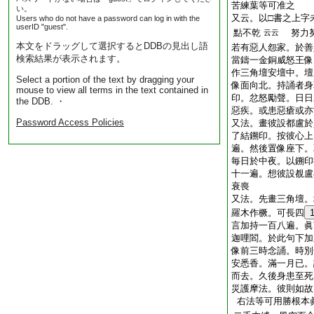
苦練葉等可准之
い。
又云。以□書之上字
Users who do not have a password can log in with the
userID "guest".
點不乾
努力努
云云
本文をドラッグして選択するとDDBの見出し語
若有惡人怨家。於善
検索結果が表示されます。
當鑄一金銅威怒王像
作三角壇安壇中。壇
Select a portion of the text by dragging your
像面向北。持誦者身
mouse to view all terms in the text contained in
印。忿怒勵聲。日日
the DDB. ・
惡疾。或患惡瘡或亦
Password Access Policies
又法。畫彼設都盧於
了結鎙印。
按
彼心上
遍。然後置像座下。
毎日於中夜。以鎙印
十一遍。想彼設覩盧
衰喪
又法。先畫三角壇。
羅木作橛。可長四
言加持一百八遍。眞
迦哩閻。於此句下加
像前三時念誦。時別
安悉香。滿一月已。
而去。久後身患至死
災護摩法。彼則如故
右法等可用勝根本