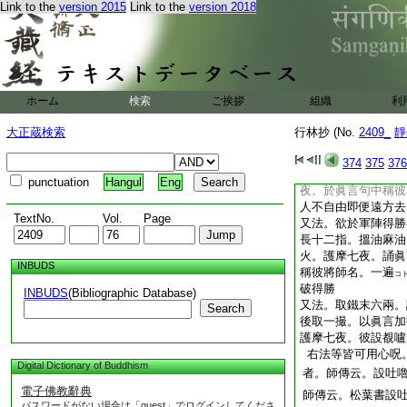
Link to the
version 2015
Link to the
version 2018
部母 大日 文
念誦
諸天總 成就明
作法
護摩
如常
軌云。又法。對像前
棘刺柴然火。取苦練
ホーム
検索
ご挨拶
組織
利
相背。用蛇皮裹。以
百八枚。於眞言句中
大正蔵検索
行林抄 (No.
2409_
靜
遍
一擲火中。彼
コトニ
又法。欲令惡人遠去
374
375
376
子油。於三角爐中燒
punctuation
Hangul
Eng
夜。於眞言句中稱彼
人不自由即便遠方去
TextNo.
Vol.
Page
又法。欲於軍陣得勝
長十二指。搵油麻油
火。護摩七夜。誦眞
INBUDS
稱彼將
師
名。一遍
コ
破得勝
INBUDS
(Bibliographic Database)
又法。取鐵末六兩。
Search
後取一撮。以眞言加
護摩七夜。彼設覩嚧
右法等皆可用心呪
Digital Dictionary of Buddhism
者。師傳云。設吐
電子佛教辭典
師傳云。松葉書設
パスワードがない場合は「guest」でログインしてくださ