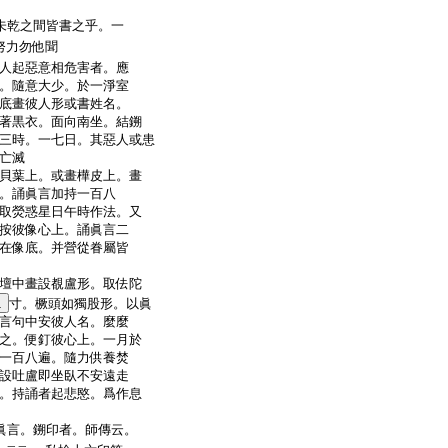
未乾之間皆書之乎。一
力勿他聞
人起惡意相危害者。應
。隨意大少。於一淨室
底畫彼人形或書姓名。
著黒衣。面向南坐。結鎙
三時。一七日。其惡人或患
亡滅
貝葉上。或畫樺皮上。畫
。誦眞言加持一百八
取熒惑星日午時作法。又
按彼像心上。誦眞言二
在像底。并營從眷屬皆
壇中畫設覩盧形。取佉陀
1
寸。橛頭如獨股形。以眞
言句中安彼人名。麼麼
之。便釘彼心上。一月於
一百八遍。隨力供養焚
設吐盧即坐臥不安遠走
。持誦者起悲愍。爲作息
眞言。鎙印者。師傳云。