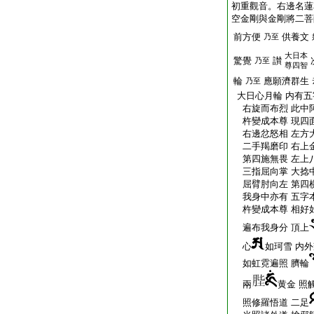
初重觀音。右邊名蓮
空金剛與金剛將二菩
前方便
供養文
乃至
大日本
驚覺
讃
乃至
尊四智
輪
應願濟群生
乃至
大日心月輪 内有五
右旋而布烈 此中阿
杵變成本尊 現四面
右邊忿怒相 左方大
二手羯磨印 右上金
第四施無畏 左上八
三指屈向掌 大捻中
屈臂肘向左 第四横
我身中亦有 五字本
杵變成本尊 相好如
遍布我身分 頂上
心
如珂雪 内外
如虹霓遍照 臍輪
兩
黄金 照
照修羅悟道 二足