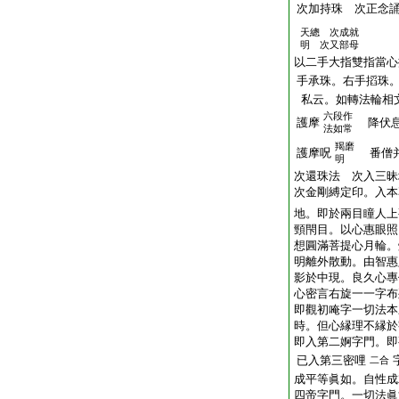
次加持珠 次正念
天總 次成就
明 次又部母
以二手大指雙指當心
手承珠。右手搯珠
私云。如轉法輪相
六段作
護摩
降伏息
法如常
羯磨
護摩呪
番僧并
明
次還珠法 次入三昧
次金剛縛定印。入本
地。即於兩目瞳人上
頸閇目。以心惠眼照
想圓滿菩提心月輪。
明離外散動。由智惠
影於中現。良久心專
心密言右旋一一字布
即觀初唵字一切法本
時。但心縁理不縁於
即入第二婀字門。即
已入第三密哩
二合
成平等眞如。自性成
四帝字門。一切法眞