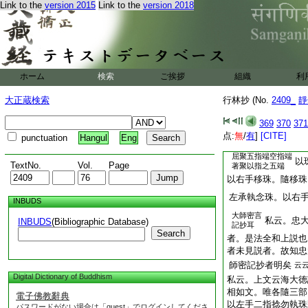
Link to the
version 2015
Link to the
version 2018
樂觀念四臂八臂
乃
次部母印
二手内相叉。忍願檀
剛杵形。蜜言曰
尊勝軌云。左手當
ホーム
検索
ご挨拶
組織
利
中道房説云。右手轉
大原説。右手轉珠。
大正蔵検索
行林抄 (No.
2409_
靜
轉珠是承珠云也。舒
見悉地軌
云云
369
370
371
私檢台藏對授記云。
点:
無
/
有
]
[CITE]
punctuation
Hangul
Eng
又執珠法。隨三部尊
屈聚五指端空指端
以
TextNo.
Vol.
Page
著聚以指之五端
以右手移珠。隨移珠
左承執念珠。以右
INBUDS
大師密言
私云。忠
INBUDS
(Bibliographic Database)
記抄耳
Search
者。是法全和上説也
者未見説者。故知忠
師密記抄者明矣
云
Digital Dictionary of Buddhism
私云。上文云海大徳
相如文。唯各隨三部
電子佛教辭典
以左手二指捻勿執珠
パスワードがない場合は「guest」でログインしてくださ