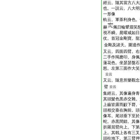
經云。隨其當方八大
也。一説云。八大明
一形像
軌云。軍荼利身色。
赫
佩日輪顰眉笑
視不瞬。晁曜咸如日
仗。首冠金剛寶。龍
金剛及諸天。圍遶
又云。四面四臂。右
二手作羯磨印。身佩
蓮花色。坐瑟瑟盤石
怒。左第三面作大笑
云云
又云。隨意所樂觀念
臂
云云
集經云。其像遍身青
其頭髮色黒赤交雜。
上齒皆露而
齩
下脣。
頭相交垂在胸前。頭
像耳。尾
頭
垂下至於
蛇。赤黒間錯。其像
折羅屈臂向上。下第
上。其戟上各有三叉
頭柱地下。第三臂押