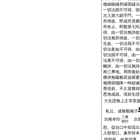
微細能縁所縁因縁法
一切法因不可得。因
次入第六頗字門。一
所得故。即成究竟圓
所依止。即觀第七吒
得。由一切法無諍故
切法無所得故。一切
生故。一切法我不可
切法眞如不可得。由
切法因不可得。由一
法果不可得。由一切
離諍。由一切法無諍
相三摩地。
周
而復始
獲得無礙般若波羅蜜
報障煩惱障一時頓滅
尊現前。不久當獲得
悉地成就。現前生證
大生證無上正等菩
私云。或唯觀種子
三摩
次根本印
次部
耶印
想。從自口中却流出
入部母口。兼所持本
與部母。收掌守護