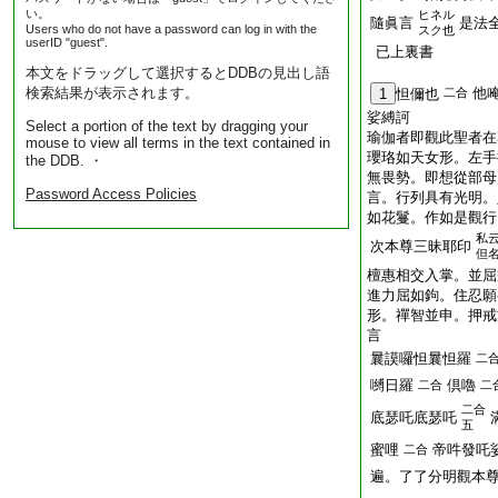
い。
ヒネル
隨眞言
是法
Users who do not have a password can log in with the
スク也
userID "guest".
已上裏書
本文をドラッグして選択するとDDBの見出し語
検索結果が表示されます。
他
1
怛儞也
二合
娑縛訶
Select a portion of the text by dragging your
瑜伽者即觀此聖者在
mouse to view all terms in the text contained in
瓔珞如天女形。左手
the DDB. ・
無畏勢。即想從部母
Password Access Policies
言。行列具有光明。
如花鬘。作如是觀行
私
次本尊三昧耶印
但
檀惠相交入掌。並屈
進力屈如鉤。住忍願
形。禪智並申。押戒
言
曩謨囉怛曩怛羅
二
嚩日羅
倶嚕
二合
二
二合
底瑟吒底瑟吒
五
蜜哩
帝吽發吒
二合
遍。了了分明觀本