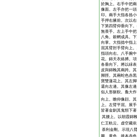
於胸上。右手中把兩
像面。左手亦把一頭
印。兩手大指各捻小
手押右腋前。次以右
下第四臂仰垂向下。
無畏手。左上手中把
八角。穀輞成具。下
向掌。大指捻中指上
屈其臂肘手臂向上。
指頭向右。八手腕中
花。錦天衣絡膊。項
各垂向下。將以緑表
皮與錦鞔其兩跨。其
脚脛。其兩蛇色赤黒
寶雙蓮花上。其左脚
還向左邊。其像左邊
似人形躯貎。麁大作
向上。瞻仰像
顔
。其
上。左臂平屈。展手
皆著金
釧
其鬼頸下著
其腰上。以朝霞錦
仁王軌云。虚空藏依
荼利金剛。示現八
圖。黄色。後本赤色