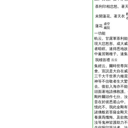
荼利印相忿怒。著
未開蓮花。著天衣
虚空
蓮花
藏院
一功能
軌云。甘露軍荼利能
現大忿怒形。成大威
者暗瞑。速得悉地故
中薫習雜種子。速集
我稽首禮
云云
集經云。爾時世尊與
會。宣説是大自在威
三千大千世界六種震
神等不信敬者生大驚
去。復欲入海亦不能
頭面著地請佛救護。
剛杵爾頭作七分。汝
昔在於彼悉遮山中。
憶此不。我此金剛有
諸佛般若菩薩金剛天
養廣爲懺悔。及欲救
汝等鬼神皆護助力不
念此呪印等法者。汝