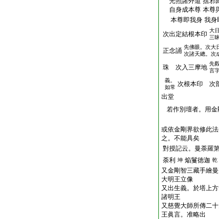
光照諸外道 捨邪歸
自身成本尊 本尊與
本尊即我身 我身
大
次出定結根本印
三
先佛眼。次大
正念誦
次諸天總。次
先
珠 次入三摩地
言
義。
次根本印 次
如常
出堂
若作別壇者。用金
或依金剛界欲修此法
之。不能具矣
對授記云。曼荼羅
荼利
焔鬘徳迦
坤
乾
又金剛智三藏手繪曼
大明王立像
又出生義。於塔上方
諸明王
又慈覺大師所傳二十
王眞言。准略出