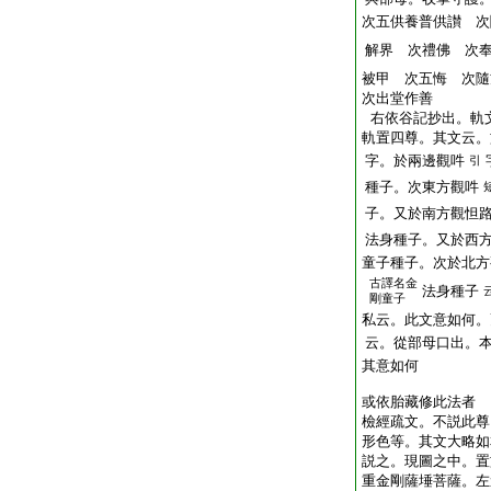
次五供養普供讃 次
解界 次禮佛 次
被甲 次五悔 次隨
次出堂作善
右依谷記抄出。軌
軌置四尊。其文云。
字。於兩邊觀吽
引
種子。次東方觀吽
子。又於南方觀怛
法身種子。又於西
童子種子。次於北方
古譯名金
法身種子
剛童子
私云。此文意如何。
云。從部母口出。
其意如何
或依胎藏修此法者
檢經疏文。不説此尊
形色等。其文大略如
説之。現圖之中。置
重金剛薩埵菩薩。左