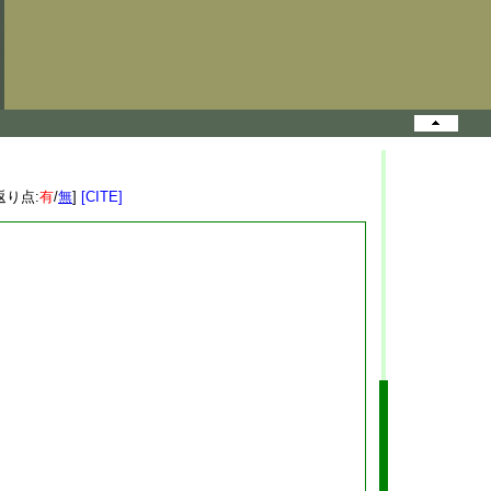
返り点:
有
/
無
]
[CITE]