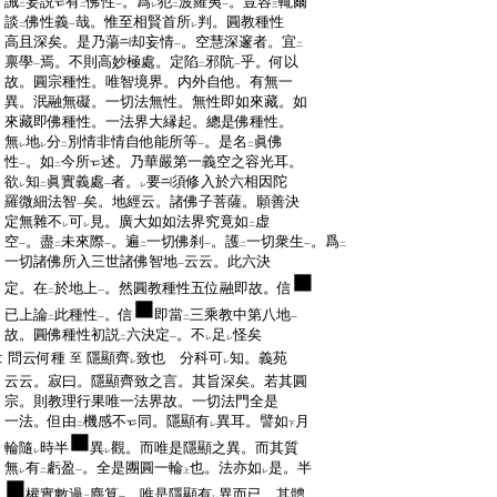
:
誡
妄説
有
佛性
。爲
犯
波羅夷
。豈容
輒爾
二
二
一
レ
二
一
三
:
談
佛性義
哉。惟至相賢首所
判。圓教種性
二
一
レ
:
高且深矣。是乃蕩
却妄情
。空慧深邃者。宜
一
二
:
禀學
焉。不則高妙極處。定陷
邪阬
乎。何以
一
二
一
:
故。圓宗種性。唯智境界。内外自他。有無一
:
異。泯融無礙。一切法無性。無性即如來藏。如
:
來藏即佛種性。一法界大縁起。總是佛種性。
:
無
地
分
別情非情自他能所等
。是名
眞佛
レ
レ
二
一
二
:
性
。如
今所
述。乃華嚴第一義空之容光耳。
一
二
:
欲
知
眞實義處
者。
要
須修入於六相因陀
レ
二
一
レ
:
羅微細法智
矣。地經云。諸佛子菩薩。願善決
一
:
定無雜不
可
見。廣大如如法界究竟如
虚
レ
レ
二
:
空
。盡
未來際
。遍
一切佛刹
。護
一切衆生
。爲
一
二
一
二
一
二
一
二
:
一切諸佛所入三世諸佛智地
云云。此六決
一
:
定。在
於地上
。然圓教種性五位融即故。信
二
一
:
已上論
此種性
。信
即當
三乘教中第八地
二
一
二
一
:
故。圓佛種性初説
六決定
。不
足
怪矣
二
一
レ
レ
:
問云何種
隱顯齊
致也 分科可
知。義苑
至
レ
レ
:
云云。寂曰。隱顯齊致之言。其旨深矣。若其圓
:
宗。則教理行果唯一法界故。一切法門全是
:
一法。但由
機感不
同。隱顯有
異耳。譬如
月
二
レ
下
:
輪隨
時半
異
觀。而唯是隱顯之異。而其質
レ
レ
:
無
有
虧盈
。全是團圓一輪
也。法亦如
是。半
レ
二
一
上
レ
:
權實數過
塵算
。唯是隱顯有
異而已。其體