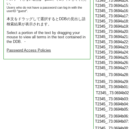
T2345_.73.0694a14
い。
T2345_.73.0694a15
Users who do not have a password can log in with the
T2345_.73.0694a16
userID "guest".
T2345_.73.0694a17
本文をドラッグして選択するとDDBの見出し語
T2345_.73.0694a18
検索結果が表示されます。
T2345_.73.0694a19
T2345_.73.0694a20
Select a portion of the text by dragging your
T2345_.73.0694a21
mouse to view all terms in the text contained in
the DDB. ・
T2345_.73.0694a22
T2345_.73.0694a23
Password Access Policies
T2345_.73.0694a24
T2345_.73.0694a25
T2345_.73.0694a26
T2345_.73.0694a27
T2345_.73.0694a28
T2345_.73.0694a29
T2345_.73.0694b01
T2345_.73.0694b02
T2345_.73.0694b03
T2345_.73.0694b04
T2345_.73.0694b05
T2345_.73.0694b06
T2345_.73.0694b07
T2345_.73.0694b08