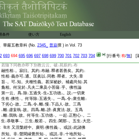
:
薪簡易可
憑。復古引
孔目第一及第三
云
レ
二
一
:
云
:
二據別教
餘可准知 此明
別教
。苑薪云
至
二
一
:
云。復古引
孔目第二
。次引
第三
。次引
第一
。
二
一
二
一
二
一
:
此第一之文解非
容易
。宜
細思繹
。匡眞下
二
一
二
一
二
:
和訓
甚非。可
知。次引
探玄第五
云云。隨門
用条件
使い方
English
一
レ
二
一
:
顯現下。折薪明
三決定
云云。六決定者。如
二
一
二
華嚴五教章科 (No.
2345_
普寂
撰 ) in Vol. 73
:
十地論第一･
第一･孔目第三･探玄第九･演
:
義三十四上･大乘義章第十二･瑜倫
十一
2
693
694
695
696
697
698
699
700
701
702
703
704
[行番号:
有
/
無
] [
:
下等廣釋云云
。匡眞引
孔目第四
已云。準此
一
二
一
:
若隨下同教亦即下別教云云。破
苑薪約
布
三
二
:
融性相
。寂曰。其約
布融
釋者甚善矣。其約
一
二
一
二
:
性相
義亦可
通。匡眞以
同教
釋者。大失
章
一
レ
二
一
二
:
旨
。可
知。夫種性義。甚深祕妙。補處尚知
其
一
レ
二
:
麁相。何況於
凡夫二乘及小菩薩
乎。佛性論
二
一
:
第一云。爲
除
五過失
生
五功徳
。説
一切衆
レ
二
一
中
上
三
:
生有
佛性
。何等除
五過失
。一爲
令
衆生離
二
一
二
一
レ
三
二
:
下劣心
故。二爲
令
離
慢
下品人
故。三爲
一
レ
レ
レ
二
一
:
離
虚妄執
故。四爲
離
謗
眞實法
故。五爲
レ
二
一
レ
レ
二
一
:
離
我執
故。何等生
五功徳
。一起
正懃心
。二
レ
二
一
二
一
二
一
:
生
恭敬事
。三生
般若
。四生
闍那
。五生
大悲
二
一
二
一
二
一
二
一
:
又涅槃經中。廣明
佛性義
。或説
此諸佛
取意
二
一
三
:
所知。非
聲聞縁覺所知
。或説
非
十地所知
。
二
一
レ
二
一