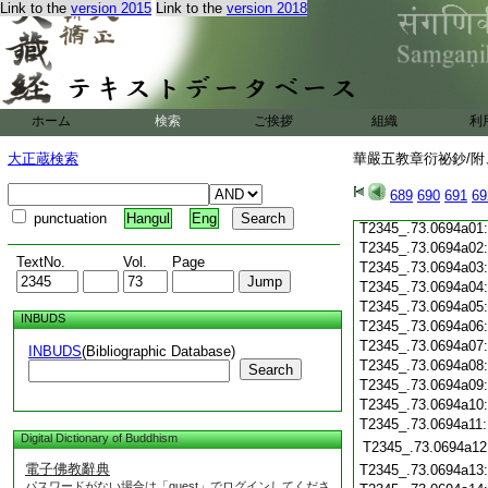
Link to the
version 2015
Link to the
version 2018
T2345_.73.0693c20
T2345_.73.0693c21
T2345_.73.0693c22
T2345_.73.0693c23
T2345_.73.0693c24
T2345_.73.0693c25
ホーム
検索
ご挨拶
組織
利
T2345_.73.0693c26
大正蔵検索
華嚴五教章衍祕鈔/附、
T2345_.73.0693c27
T2345_.73.0693c28
689
690
691
69
T2345_.73.0693c29
punctuation
Hangul
Eng
T2345_.73.0694a01
T2345_.73.0694a02
TextNo.
Vol.
Page
T2345_.73.0694a03
T2345_.73.0694a04
T2345_.73.0694a05
INBUDS
T2345_.73.0694a06
T2345_.73.0694a07
INBUDS
(Bibliographic Database)
T2345_.73.0694a08
Search
T2345_.73.0694a09
T2345_.73.0694a10
T2345_.73.0694a11
Digital Dictionary of Buddhism
T2345_.73.0694a12
電子佛教辭典
T2345_.73.0694a13
パスワードがない場合は「guest」でログインしてくださ