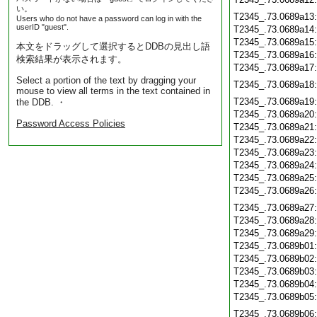
い。
T2345_.73.0689a13
Users who do not have a password can log in with the
userID "guest".
T2345_.73.0689a14
T2345_.73.0689a15
本文をドラッグして選択するとDDBの見出し語
T2345_.73.0689a16
検索結果が表示されます。
T2345_.73.0689a17
Select a portion of the text by dragging your
T2345_.73.0689a18
mouse to view all terms in the text contained in
T2345_.73.0689a19
the DDB. ・
T2345_.73.0689a20
Password Access Policies
T2345_.73.0689a21
T2345_.73.0689a22
T2345_.73.0689a23
T2345_.73.0689a24
T2345_.73.0689a25
T2345_.73.0689a26
T2345_.73.0689a27
T2345_.73.0689a28
T2345_.73.0689a29
T2345_.73.0689b01
T2345_.73.0689b02
T2345_.73.0689b03
T2345_.73.0689b04
T2345_.73.0689b05
T2345_.73.0689b06