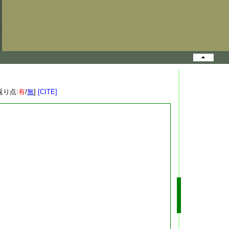
返り点:
有
/
無
]
[CITE]