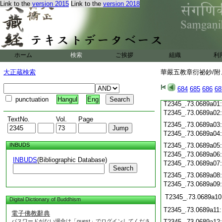
Link to the
version 2015
Link to the
version 2018
T2345_.73.0688c20
T2345_.73.0688c21
T2345_.73.0688c22
T2345_.73.0688c23
T2345_.73.0688c24
ホーム
検索
ご挨拶
組織
利
T2345_.73.0688c25
T2345_.73.0688c26
大正蔵検索
華嚴五教章衍祕鈔/附、
T2345_.73.0688c27
T2345_.73.0688c28
684
685
686
68
T2345_.73.0688c29
punctuation
Hangul
Eng
T2345_.73.0689a01
T2345_.73.0689a02
TextNo.
Vol.
Page
T2345_.73.0689a03
T2345_.73.0689a04
INBUDS
T2345_.73.0689a05
T2345_.73.0689a06
INBUDS
(Bibliographic Database)
T2345_.73.0689a07
Search
T2345_.73.0689a08
T2345_.73.0689a09
T2345_.73.0689a10
Digital Dictionary of Buddhism
T2345_.73.0689a11
電子佛教辭典
パスワードがない場合は「guest」でログインしてくださ
T2345_.73.0689a12