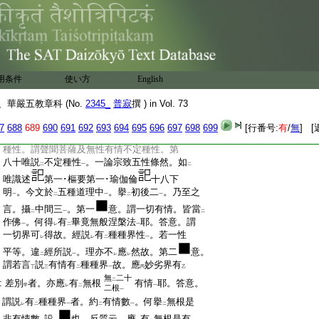
:
教
。今初明
始教
。然此章明
始教
中。隱然含
一
二
一
二
一
二
:
會
始向
之旨
。顯
喩伽等建
立五性
。是教
レ
レ
一
下
一
:
限分齊義非
固必
。可
知。探玄第五。引
瑜伽
中
上
レ
二
:
三十五
云云。唯識論二
云云
十四紙
一
:
故顯揚論
乃至廣説 此引
論明
種性差
至
レ
三
用条件
使い方
English
:
別定有
五類
。顯揚第二十云云。楞伽第二及
二
一
:
莊嚴論佛地論。説
五種性
。相宗以判。楞伽
二
一
華嚴五教章科 (No.
2345_
普寂
撰 ) in Vol. 73
:
於
有性中
。説
五種性
。莊嚴佛地。通
有無性
二
一
二
一
二
一
:
立
五種性
。瑜伽三十七及五十二。説
四種
7
688
689
690
691
692
693
694
695
696
697
698
699
[行番号:
有
/
無
] [
二
一
二
:
性
。謂三乘種性及無性有情。第六十七説
四
一
二
:
種性。謂聲聞菩薩及無性有情不定種性。第
:
八十唯説
不定種性
。一論宗致五性條然。如
二
一
二
:
唯識述
第一･樞要第一･瑜伽倫
十八下
:
明
。今文於
五種道理中
。擧
初後二
。乃至之
一
二
一
二
一
:
言。攝
中間三
。第一
意。謂一切有情。皆當
二
一
二
:
作佛
。何得
有
畢竟無般涅槃法
耶。答意。謂
一
レ
二
一
:
一切界可
得故。經説
有
種種界性
。若一性
レ
レ
二
一
:
平等。違
經所説
。理亦不
應
然故。第二
意。
二
一
レ
レ
:
謂若言
説
有情有
種種界
故。應
妙劣界有
丁
三
二
一
丙
乙
無
二十
二
:
差別
者。亦應
有
無根
有情
耶。答意。
甲
レ
二
一
二根
一
:
謂説
有
種種界
者。約
有情數
。何擧
無根是
レ
二
一
二
一
二
:
非有情數
設
也。反質云。應
有
無根是有