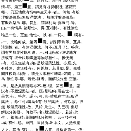
一
レ
レ
二
:
情
耶。第三
意。謂見有
刹利轉生
婆羅門
一
下
二
:
種
。乃至地獄有情轉
生天中
者
。何無
有般
一
一
上
下
:
涅槃法轉爲
無般涅槃法
。無般涅槃法轉爲
二
一
中
:
有般涅槃法
耶。答意。謂刹利爲
婆羅門
等。
上
二
一
:
由
一有情具
諸類性
。得
互相轉
。有性無性
三
二
一
二
一
:
唯是一性。更無
他性
。以
有
一切
。
獨有
二
一
レ
二
一
二
一
:
一。比喩何成。第四
意。謂刹帝利等。互具
レ
二
:
諸類性
者。有無涅槃法。何不
互具
耶。答意。
一
二
一
:
謂有界無界性既相違。不
可
説
如
彼彼地方
レ
レ
丙
下
:
所或有
彼金銀銅鐵鹽等物類種性
。後便無
二
一
:
有。或先無後有
如
是般涅槃法性。亦應
先
レ
上
レ
乙
:
有後無。先無後有
。何以故。若其如
是。先聲
甲
レ
:
聞性後爲
縁覺
。或是大乘種性轉爲
聲聞
。或
二
一
二
一
:
爲
無性等
耶。若云
爾者。順解脱分應
空無
二
一
レ
二
一
:
果。是故異類譬喩亦不
應
理。第五
意。謂
レ
レ
レ
:
説有
不般涅槃法
者。應
是唯約
現在世
非
二
一
下
二
一
中
:
畢竟時
。答意。謂不
可
言
唯現在世無
般涅
上
レ
レ
下
二
:
槃法
。餘生可
轉爲
有
般涅槃法
。何以故。彼
一
中
二
一
:
無
般涅槃種性
故。又於
此生
。先已積
集順
二
一
二
一
二
:
解脱分善根
。何故不
名
般涅槃法
。若於
此
一
レ
二
一
二
:
生
。都無
積
集順解脱分善根
。云何後生可
一
二
二
一
:
成
有性
也。寂曰。匡眞所
出本文。大抵顯揚
レ
二
一
レ
:
之文。其所
夾注
。五
六答。是樞要第一。依
二
一
二