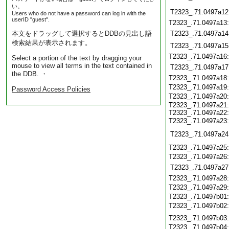
い。
T2323_.71.0497a12
Users who do not have a password can log in with the
userID "guest".
T2323_.71.0497a13
本文をドラッグして選択するとDDBの見出し語
T2323_.71.0497a14
検索結果が表示されます。
T2323_.71.0497a15
T2323_.71.0497a16
Select a portion of the text by dragging your
mouse to view all terms in the text contained in
T2323_.71.0497a17
the DDB. ・
T2323_.71.0497a18
T2323_.71.0497a19
Password Access Policies
T2323_.71.0497a20
T2323_.71.0497a21:
T2323_.71.0497a22:
T2323_.71.0497a23
T2323_.71.0497a24
T2323_.71.0497a25
T2323_.71.0497a26
T2323_.71.0497a27
T2323_.71.0497a28
T2323_.71.0497a29
T2323_.71.0497b01
T2323_.71.0497b02
T2323_.71.0497b03
T2323_.71.0497b04