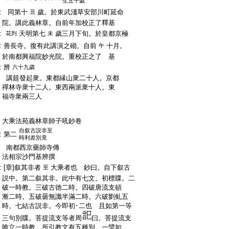
生五十歲
:
同第十
歲。於東武淺草安部川町延命
丑
:
院。講此義林章。自前年加校正了釋基
:
天明第七
歲三月下旬。於皇都京極
花判
未
:
善長寺。復有此講演之砌。自前
十月。
午
:
於南都興福院妙光院。重校正之了 基
:
辨
六十九歲
:
講筵發起衆。東都縁山衆二十人。京都
:
禪林寺衆十二人。東西兩派衆十人。東
:
福寺衆兩三人
:
大乘法苑義林章師子吼鈔卷
自叙古説非至
:
第二
時利差別竟
:
南都西京藥師寺傳
:
法相宗沙門基辨撰
:
[章]叙其非者
大乘者也 鈔曰。自下叙古
至
:
説中。第二叙其非。此中有七文。初標牒。二
:
破一時教。三破古徳二時。四破唐流支頓
:
漸二時。五破曇無讖半滿二時。六破劉虬五
:
時。七結古説非。今即初･二也 且如第一等
:
三句別牒。菩提流支等者周
曰。菩提流支
:
唯立一時教。所引教文有五種別。一譬如