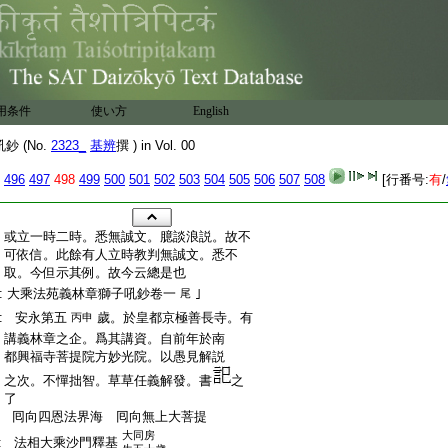
用条件
使い方
English
 (No.
2323_
基辨
撰 ) in Vol. 00
496
497
498
499
500
501
502
503
504
505
506
507
508
[行番号:
有
/
:
或立一時二時。悉無誠文。臆談浪説。故不
:
可依信。此餘有人立時教判無誠文。悉不
:
取。今但示其例。故今云總是也
:
大乘法苑義林章獅子吼鈔卷一
｣
尾
:
安永第五
歲。於皇都京極善長寺。有
丙申
:
講義林章之企。爲其講資。自前年於南
:
都興福寺菩提院方妙光院。以愚見解説
:
之次。不憚拙智。草草任義解發。書
之
:
了
:
囘向四恩法界海 囘向無上大菩提
大同房
:
法相大乘沙門釋基