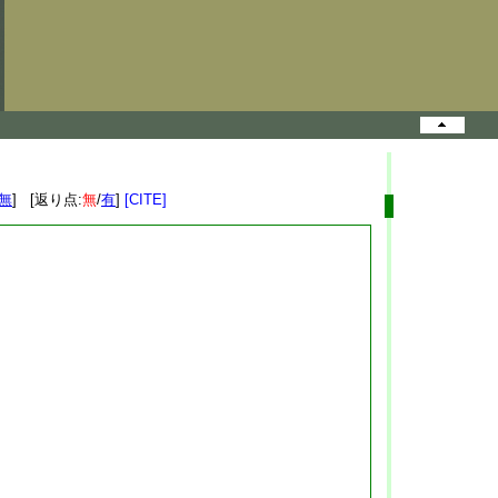
無
] [返り点:
無
/
有
]
[CITE]