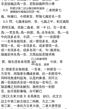
:
非是頓義説爲一音。若取頓義即同小乘
同婆沙第二説云佛語輕利速疾
:
二者燈家七
云云
迴轉雖作種種語而謂一時。
:
義。秋篠曰。今燈家旨。即隨七義皆名一音
:
問。七義者如何。答。七義之中。初五義取
云云
:
西明五義。其餘二義者。燈
曰。言一音者。
一本
:
爲
一梵音爲
爲一刹那。爲
名等各別。爲
一名
シ
シ
シ
シ
:
中此現多名等。今謂。一一聲･一一刹那聲･
:
一一名等各能現多。或一聲現多名。或多
:
聲現一名。或一名現多名。或多聲現一名。
:
或一名現多名。或多名現一名。句･義准知。
:
隨義皆得名爲一音。又既如如意隨求兩
已上秋篠増明
寶。隨生惑各各現聲
今按。章
:
取意。基辨
:
主･燈家意全無相違。一音者。一刹那音･一
:
方音等。然隨衆生機縁多類。此一刹那音中。
:
同時現無邊利益海。以是約佛邊。則可云
:
圓一音或頓具音或一時音如一音等已。但
:
隨器機之別得各解別。雖然音但一刹那
:
音。如月面影像喩。自可解已
:
[章]又古來大徳
名爲漸也 鈔曰。此文古
至
:
説之中第三叙古徳立二時教。凡立二時
:
有三家。一者此方古來大徳。二者大唐菩提