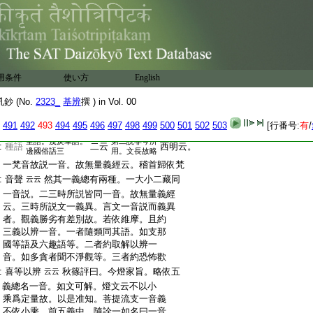
四天王皆得領解。若不能加他所説。當云何通。如有
頌言。佛以一音演説法。衆生隨類各得解。謂世尊
:
同其語。獨爲我説種種義。一音者謂梵音。乃至廣説
:
答有二説。一有作是説。佛以聖語説四聖
:
諦。皆能領解。而四天王意示有異。爲滿彼
:
意故佛異説。乃至廣説。復次世尊欲顯於
:
用条件
諸言音皆能善解故作是説。謂有生疑。佛
使い方
English
:
唯能作聖語説法。於餘言音未必自在。爲
 (No.
2323_
基辨
撰 ) in Vol. 00
:
決彼疑。佛以種種言説法。復次有所化者
:
依佛不變形言而得受化。有所化者佛變
491
492
493
494
495
496
497
498
499
500
501
502
503
[行番号:
有
/
:
形言而得受化。乃至廣説。是故世尊説三
聖語。蔑戾車語。
第二説非今所
:
種語
二云
西明云。
邊國俗語三
用。文長故略
:
一梵音故説一音。故無量義經云。稽首歸依梵
:
音聲
然其一義總有兩種。一大小二藏同
云云
:
一音説。二三時所説皆同一音。故無量義經
:
云。三時所説文一義異。言文一音説而義異
:
者。觀義勝劣有差別故。若依維摩。且約
:
三義以辨一音。一者隨類同其語。如支那
:
國等語及六趣語等。二者約取解以辨一
:
音。如多貪者聞不淨觀等。三者約恐怖歡
:
喜等以辨
秋篠評曰。今燈家旨。略依五
云云
:
義總名一音。如文可解。燈文云不以小
:
乘爲定量故。以是准知。菩提流支一音義
:
不依小乘。前五義中。隨詮一如名曰一音。