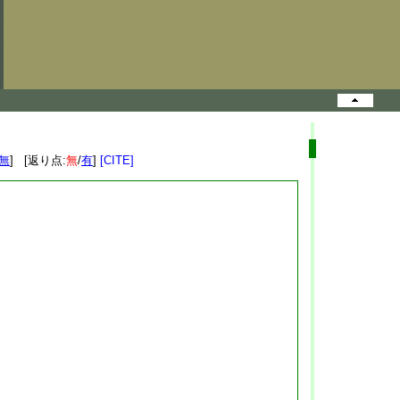
無
] [返り点:
無
/
有
]
[CITE]