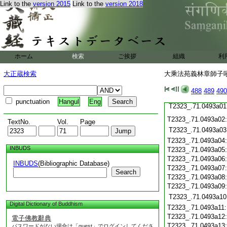
Link to the
version 2015
Link to the
version 2018
T2323_.71.0492c20
T2323_.71.0492c21
T2323_.71.0492c22
T2323_.71.0492c23
ホーム
検索
ご挨拶
T2323_.71.0492c24
組織
利
T2323_.71.0492c25
大正蔵検索
大乘法苑義林章師子吼鈔
T2323_.71.0492c26
T2323_.71.0492c27
488
489
490
T2323_.71.0492c28
punctuation
Hangul
Eng
T2323_.71.0493a01
T2323_.71.0493a02
TextNo.
Vol.
Page
T2323_.71.0493a03
T2323_.71.0493a04
INBUDS
T2323_.71.0493a05
T2323_.71.0493a06
INBUDS
(Bibliographic Database)
T2323_.71.0493a07
Search
T2323_.71.0493a08
T2323_.71.0493a09
T2323_.71.0493a10
Digital Dictionary of Buddhism
T2323_.71.0493a11
T2323_.71.0493a12
電子佛教辭典
T2323_.71.0493a13
パスワードがない場合は「guest」でログインしてくださ