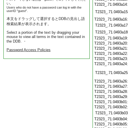
い。
T2323_.71.0493a14
Users who do not have a password can log in with the
userID "guest".
T2323_.71.0493a15
本文をドラッグして選択するとDDBの見出し語
T2323_.71.0493a16
検索結果が表示されます。
T2323_.71.0493a17
T2323_.71.0493a18
Select a portion of the text by dragging your
mouse to view all terms in the text contained in
T2323_.71.0493a19
the DDB. ・
T2323_.71.0493a20
T2323_.71.0493a21
Password Access Policies
T2323_.71.0493a22
T2323_.71.0493a23
T2323_.71.0493a24
T2323_.71.0493a25
T2323_.71.0493a26
T2323_.71.0493a27
T2323_.71.0493a28
T2323_.71.0493a29
T2323_.71.0493b01
T2323_.71.0493b02
T2323_.71.0493b03
T2323_.71.0493b04
T2323_.71.0493b05