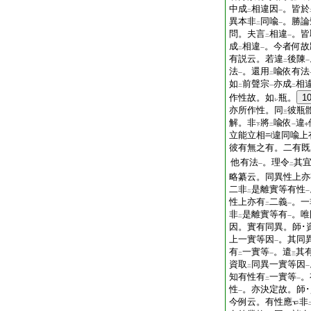
中成
相違因
。皆於
二
一
異本非
同喩
。勝論
二
一
問。夫言
相違
。皆
二
一
成
相違
。今者何故
二
一
有説云。若違
後陳
二
一
法
。還用
喩依有法
一
二
如
前聲宗
亦成
相
二
一
二
作性故。如
瓶。
1
レ
亦所作性。同
彼瓶
三
解。非
將
喩依
違
下
二
一
中
立能立相
違同喩上
彼有無之有。二有既
他有法
。理令
其
一
二
略纂云。同異性上亦
二非
是離實等有性
二
一
性上亦有
二義
。一
二
一
非
是離實等有
。唯
二
一
因。實有同異。師･
上一實等因
。其同
一
有
一實等
。遣
其
二
一
三
資取
同異一實等因
二
一
知有性有
一實等
。
二
一
性
。亦決定故。師
一
今例云。有性應
非