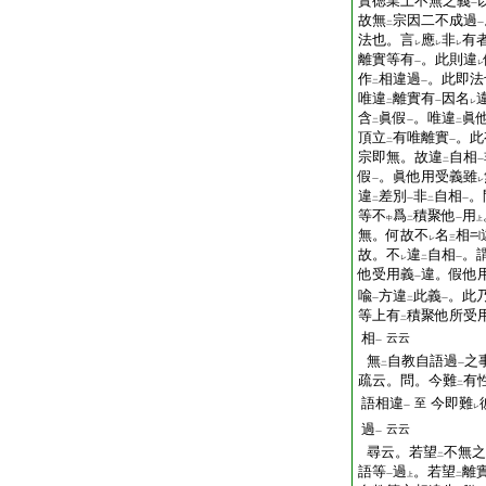
實徳業上不無之義
一
故無
宗因二不成過
二
一
法也。言
應
非
有
レ
レ
レ
離實等有
。此則違
一
レ
作
相違過
。此即法
二
一
唯違
離實有
因名
二
一
レ
含
眞假
。唯違
眞
二
一
二
頂立
有唯離實
。此
二
一
宗即無。故違
自相
二
一
假
。眞他用受義雖
一
レ
違
差別
非
自相
。
二
一
二
一
等不
爲
積聚他
用
中
二
一
上
無。何故不
名
相
レ
三
故。不
違
自相
。
レ
二
一
他受用義
違。假他
一
喩
方違
此義
。此
一
二
一
等上有
積聚他所受
二
相
云云
一
無
自教自語過
之
二
一
疏云。問。今難
有
二
語相違
今即難
至
一
レ
過
云云
一
尋云。若望
不無之
二
語等
過
。若望
離
一
上
二