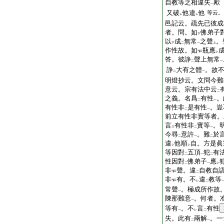
自教等之相違失
歟
一
又破
他違
他
等云。
レ
レ
邑記云。疏先已彼成
者。問。如
佛弟子
下
以
成
無常
之聲
。
下
二
一
上
作性故。如
瓶應
レ
答。彼諍
聲上無常
二
一
諍
大有之體
。故
二
一
明燈抄云。文問今難
意云。宗有法中云
二
之義。名爲
有性
。
二
一
有性非
是有性
。豈
二
一
前立有性非實等者。
言
有性非
實等
。
三
二
一
今尋
意許
。難
於
二
一
二
違
他順
自。方是眞
レ
レ
等因對
五頂
犯
有
二
一
二
性因對
佛弟子
應
二
一
レ
非
聲。違
自教自
二
非
有。不
違
教等
レ
二
常聲
。極成所作故
一
陳那難意
。何者。
一
等有
。不
言
有性
一
レ
二
失。此有
兩解
。一
二
一