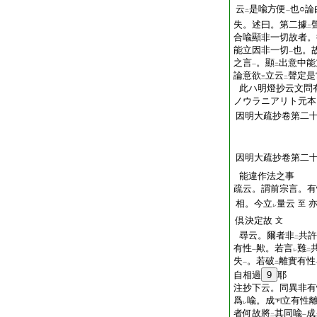
云
是喩方便
也○論
二
一
失。述曰。第二據
二
合喩顯非一切故者。
能立因非一切
也。
一
之言
。顯
出意中能
一
二
論意欲
立云
聲定是
三
二
此ハ明燈抄云文問
ノウラニアリト元本
因明大疏抄卷第二
因明大疏抄卷第二
能違作法之事
疏云。謂前宗言。有
相。今立
量云
至
レ
倶決定故
文
尋云。爾者非
共許
二
有性
歟。若言
難
一
レ
二
失
。若破
離實有性
一
二
自相過
9
耶
注抄下云。同異非有
爲
喩。成
立有性
レ
者何故將
其同喩
成
二
一