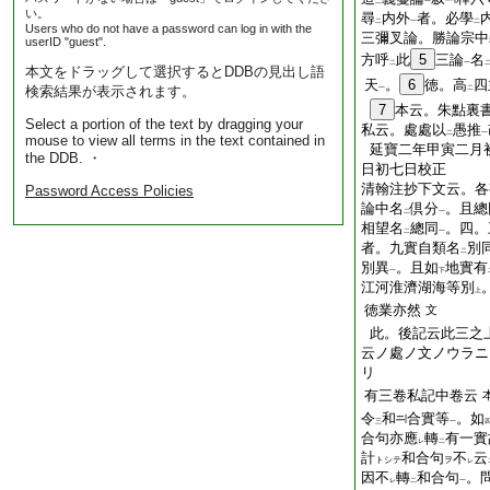
二
一
い。
尋
内外
者。必學
二
一
二
Users who do not have a password can log in with the
三彌叉論。勝論宗中
userID "guest".
方呼
此
5
三論
名
二
一
本文をドラッグして選択するとDDBの見出し語
天
。
6
徳。高
四
検索結果が表示されます。
一
二
7
本云。朱點裏
Select a portion of the text by dragging your
私云。處處以
愚推
二
一
mouse to view all terms in the text contained in
延寶二年甲寅二月
the DDB. ・
日初七日校正
清翰注抄下文云。各
Password Access Policies
論中名
倶分
。且總
二
一
相望名
總同
。四。
二
一
者。九實自類名
別
二
別異
。且如
地實有
一
下
江河淮濟湖海等別
上
徳業亦然
文
此。後記云此三之
云ノ處ノ文ノウラニ
リ
有三卷私記中卷云
令
和
合實等
。如
三
一
合句亦應
轉
有一實
レ
二
計
和合句
不
云
トシテ
ヲ
レ
因不
轉
和合句
。
レ
二
一