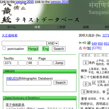
Link to the
version 2015
Link to the
version 2018
而入
涅槃
。彼以
二
一
レ
涅槃
。非
是眞寂無
一
二
子五頂聞
師所立
。
二
一
少智之器所
納有
限
レ
レ
所以五頂聞
師所立
二
一
佛法大智。寛如
虚
ホーム
検索
ご挨拶
組織
利
二
重述
彼宗
咸申
過
二
一
二
大正蔵検索
因明大疏抄 (No.
227
由
此當
知。後二相
レ
レ
天主承
之重亦述也
レ
649
650
651
注抄下云。再申過難
点:
有
/
無
]
[CITE]
punctuation
Hangul
Eng
人難
。何得
言
再
一
レ
レ
者重述。故云
再也
レ
TextNo.
Vol.
Page
上平也。
1
准的
指的也。
上渠肩反。執也
權衡
INBUDS
平也。稱上之横
第二十七帖卷首表紙
INBUDS
(Bibliographic Database)
以宣反。
Search
2
五
正爲
旋
レ
3
類音決云。拏
Digital Dictionary of Buddhism
妻拏
奴胡反。子也。
明燈抄云。西明疏云
電子佛教辭典
造
義鬘論
叙
釋六
パスワードがない場合は「guest」でログインしてくださ