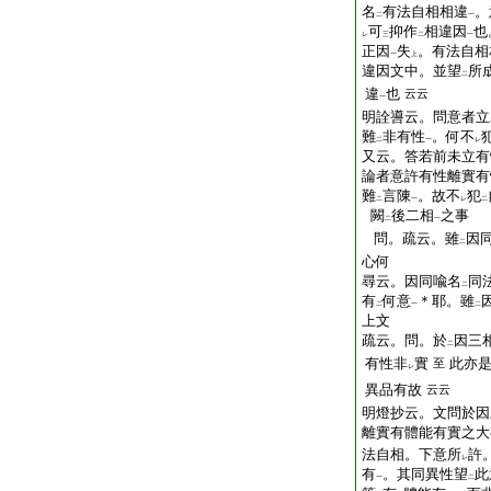
名
有法自相相違
。
二
一
可
抑作
相違因
也
レ
三
二
一
正因
失
。有法自相
一
上
違因文中。並望
所
二
違
也
云云
一
明詮噵云。問意者立
難
非有性
。何不
二
一
レ
又云。答若前未立有
論者意許有性離實有
難
言陳
。故不
犯
二
一
レ
二
闕
後二相
之事
二
一
問。疏云。雖
因
二
心何
尋云。因同喩名
同
二
有
何意
＊耶。雖
二
一
二
上文
疏云。問。於
因三
二
有性非
實
此亦
至
レ
異品有故
云云
明燈抄云。文問於因
離實有體能有實之大
法自相。下意所
許
レ
有
。其同異性望
此
一
二