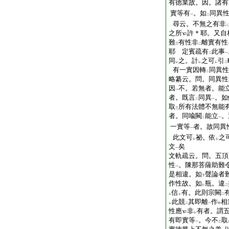
有徳業故。因。諸有
實等有
。如
同異
一
二
尋云。不無之有非
二
之所
許＊耶。又自
難
有性非
離實有性
三
二
耶 定賓疏有
此事
二
一
同
之。計
之可
引
レ
レ
レ
二
有一實因轉
同異性
二
略纂云。問。同異性
因
不。若無者。能
一
者。既言
同異
。如
二
一
取
所有法體不無能
三
者。同喩闕
能立
。
二
一
一實等
者。故同異
一
此文可
祕。依
之
レ
レ
文
矣
一
文軌疏云。問。五頂
性
。陳那菩薩助難
一
是相違。如
聲論者
下
作性故。如
瓶。違
レ
二
信
有。此則宗闕
レ
レ
二
此競
其即離
作
相
レ
二
一
中
性應
非
有者。謂
レ
有即實等
。今不
取
一
三