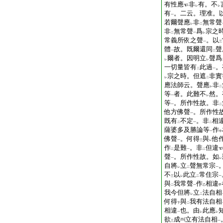
有性應
非
有。不
レ
レ
有
。二云。理准。
一
若爾聲應
非
無常聲
レ
二
非
無常聲
爲
宗之
二
一
レ
常義所依之聲
。以
一
三
體
故。既爾還同
聲
一
二
爾者。因明立
聲爲
レ
レ
一切量皆有
此過
。
二
一
宗之時。但遮
非實
レ
二
應法師云。聲應
非
レ
二
等
者。此難不
然。
一
レ
等
。所作性故。非
一
二
他方佛聲
。所作性
一
既有
不定
。非
相
二
一
二
薩婆多及勝論等
作
一
中
佛聲
。何得
與
他
一
三
レ
作
是難
。非
但違
二
一
二
聲
。所作性故。如
一
レ
自將
立
聲無常宗
レ
二
一
不
以
此立
常住宗
三
レ
二
一
與
我常聲
作
相違
二
一
乙
甲
我今但將
立
法自相
レ
二
何得
與
我有法自相
下
二
相違
也。由
此應
一
レ
レ
欲
成
立有法自相
三
一