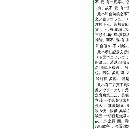
不
云
有一實等
。
レ
二
一
有。故不
云
有一
レ
レ
二
此ハ和合句義之事
文ノ處ノウラニアリ
注抄下云。皆無實因
實
。不
有
他實
名
一
レ
二
一
三類不
能
有
實皆
レ
レ
レ
徳能。而不
能
有
レ
レ
二
和合但令
不
相離
レ
二
一
此ハ孝仁記云文皆
リト元本ニヲシガミ
略纂云。若以
無實
二
名
兩倶不成過
。故
二
一
也。若以
多實
爲
二
一
レ
等能有
多實
。體
二
一
此ハ有二多實不爲
處ノウラニアリト元
定賓疏第二云。是喩
立
其一切皆是無常
二
是因
。其實是喩。
一
設方便。假借
異喩
二
喩云
一切皆是無常
二
一
故。以
之爲
因。意
レ
レ
須
故字
。今置
故
レ
二
一
二