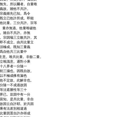
無失。所以爾者。自量唯
義故。雖他不共許。
宗義雖先已知。爲令
既立已他許所成。即能
他比量。三分共許。宗等
。量亦無過。他量唯破他
。雖自不共許。亦無
。宗因喩三立敵共許。其
即不成立。由共比量立
須極成。既知三量義
爲自他共三比量中
主意。唯共比量。非餘二量。
立唯識意。通對小乘
十八界者一分隨一
初三攝也。因既自故。
以不極成佛有漏色
他不定故。此解非也。
分隨一不成過故因
等法遮勝性等三十
界已。豈因中有一分
當知。是共比量。非自
故因云自許耶。於共因
乘有法差別相違過
比量因置自許亦得成