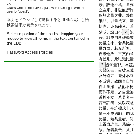
い。
宗。設他不成。量亦
Users who do not have a password can log in with the
立自宗。非破他所許
userID "guest".
然無比量之非。於自
本文をドラッグして選択するとDDBの見出し語
無非。以量成立。量
検索結果が表示されます。
悟他。亦名能立。若
妙成。設自不
2
容
Select a portion of the text by dragging your
宗。非成自所許義故
mouse to view all terms in the text contained in
比量之非。若共比量
the DDB. ・
量方成。若互所無。
Password Access Policies
自破他故。三支内並
有差別。此唯識比量
3
豈何量耶。今疏
大賢師云。然彼三藏
及外道宗。避外不立
不成過。故因言自許
自比量攝。故他不得
而作不定。於自量無
避外不立十八界者一
言自許者。先以表蘊
比量。令許極成十八
隨一不成過耶。由此
比量。若共量者。何
上置自許言。爲除小
故。沼義纂云。又共