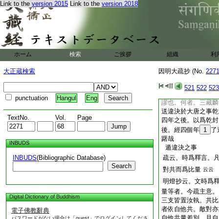
Link to the
version 2015
Link to the
version 2018
乾封
19
年。傳彼
至此國云。眞故極成
同此。三藏于時躊
是曉製。彼師判比量
功。由須自許言更致
立比量言。眞故極成
ホーム
検索
ご挨拶
組織
利
初三攝眼識不攝故。
大正蔵検索
因明大疏抄 (No.
227
今謂。述其比量。
相違決定作者并由
521
522
523
定賓律師
21
云三
punctuation
Hangul
Eng
謬也。何者。三藏麟
送違決於大唐之事乾
TextNo.
Vol.
Page
四年之後。以爲乾封
後。經四個年
1
了
躇哉
INBUDS
遁違決之事
INBUDS
(Bibliographic Database)
疏云。時爲釋言。
Search
對共而爲比量
云云
明燈抄云。文時爲
量等者。今疏主意。
Digital Dictionary of Buddhism
三支皆置汝執。共比
者依自他共。敵對亦
電子佛教辭典
自他共量差別。且自
パスワードがない場合は「guest」でログインしてくださ