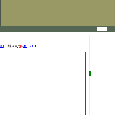
有
] [返り点:
無
/
有
]
[CITE]