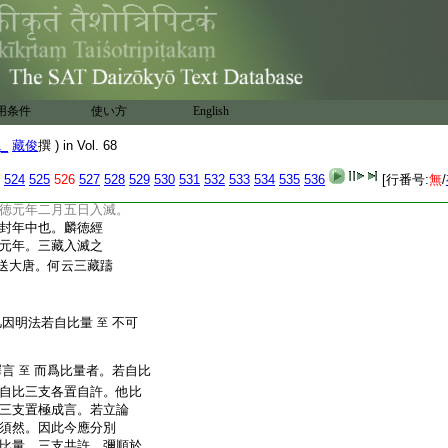
本國元曉師作相違決定來
。色定離於眼識。因喩
躇未釋
何以得知本
云云
20
論。今謂此因勞而無
敵量故。謂彼小乘
色定離於眼識。自許
用条件
使い方
English
猶如眼根○
既言
云云
1_
藏俊
撰 ) in Vol. 68
故知彼師所製量也
云云
來。依諸文記之。抑
524
525
526
527
528
529
530
531
532
533
534
535
536
[行番号:
無
/
藏于時躊躇未釋者。尤
徳元年二月五日入滅。
封年中也。麟徳經
元年。三藏入滅之
送大唐。何云三藏躊
凡因明法若自比量
不可
至
釋言
而爲比量者。若自比
至
自比三支各置自許。他比
三支置極成言。若立論
須然。因此今應分別
比量。三支共許。彌順於