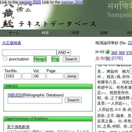
Link to the
version 2015
Link to the
version 2018
云云
已上一紙餘文。能
可爲難答也。可
留
レ
15
瑜伽第六云。
大種反異
。或見
一
二
ホーム
検索
ご挨拶
組織
利
取心
已上裏書
大正蔵検索
唯識論同學鈔 (No.
22
如遍常説
368
369
370
問。瑜伽本地分中。
点:
有
/
無
]
[CITE]
我。由
想所作及受
punctuation
Hangul
Eng
二
異
等
爾者此文
云云
一
TextNo.
Vol.
Page
見
。將如何 兩方
一
作
。我見
爲
所作
ヲ
一
二
一
有樂等八見
。何此
一
INBUDS
有經中云。有色有邊
定
。然想受所作
タリ
INBUDS
(Bibliographic Database)
耶。依
之了義燈釋
Search
レ
二
及受
一人所起
。
ハ
ナリ
人所起也
准
此
云云
二
若依
之不
攝者。見
レ
レ
Digital Dictionary of Buddhism
反異之義
。出
有色
一
二
出
之爲
何耶。依
電子佛教辭典
レ
レ
レ
パスワードがない場合は「guest」でログインしてくださ