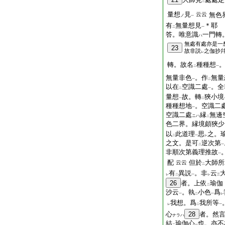
二
量想
見
云云
無色
ノ
一
有
無量想見
＊耶
二
一
答。唯意識
一門轉
ハ
無處有處亦是一
23
故非説
之伽抄
レ
轉。故名
種種想
二
一
無量非色
。作
無量
一
二
以在
空識二處
。全
二
一
量想
故。轉
狹小境
一
二
種種想地
。空識二
一
空識二處
縁
無邊
ニハ
二
色二界。縁境頗狹少
以
此道理
思
之。
二
一
レ
之文。是可
逆次第
二
一
非順次第義理推故
一
配
但於
大師所
云云
二
有
異説
。非
云
レ
二
一
レ
三
26
者。上依
瑜伽
二
沙云
。執
小色
爲
一
二
一
レ
我想。爲
我所等
レ
二
一
心
28
者。然
ナラハ
結
瑜伽心
也。亦不
二
一