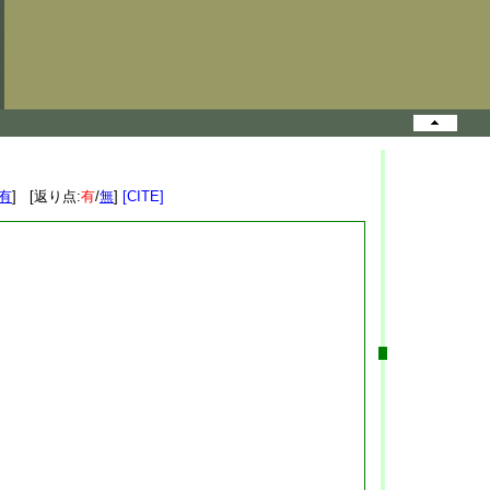
有
] [返り点:
有
/
無
]
[CITE]