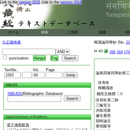
Link to the
version 2015
Link to the
version 2018
ホーム
検索
ご挨拶
組織
利
大正蔵検索
唯識論同學鈔 (No.
22
268
269
270
punctuation
Hangul
Eng
TextNo.
Vol.
Page
論第四卷同學鈔第三
倶有依
INBUDS
根離識故
INBUDS
(Bibliographic Database)
難陀五根體
二方
Search
倶有依第二師
三輪安立
亦取現業
據生覺受
Digital Dictionary of Buddhism
顛倒論文
電子佛教辭典
業招眼等
パスワードがない場合は「guest」でログインしてくださ