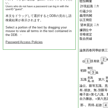
他恒轉量
い。
許現起識
二方
Users who do not have a password can log in with the
userID "guest".
行蘊少分
義理尚闕
本文をドラッグして選択するとDDBの見出し語
以王簡臣
検索結果が表示されます。
望本質説
二方
Select a portion of the text by dragging your
據因位中
mouse to view all terms in the text contained in
非唯彼定
the DDB. ・
取自所縁
Password Access Policies
論第四卷同學鈔第三
2
◎
1
倶有依
師
難陀
初師
3
等
義
意識
五識
第六
爲
依
レ
論云。眼等五識。意
有
彼故。無
別眼等
レ
三
種子故○第七八識。
自力勝故。○第六意
那
。而得
起故
4
一
レ