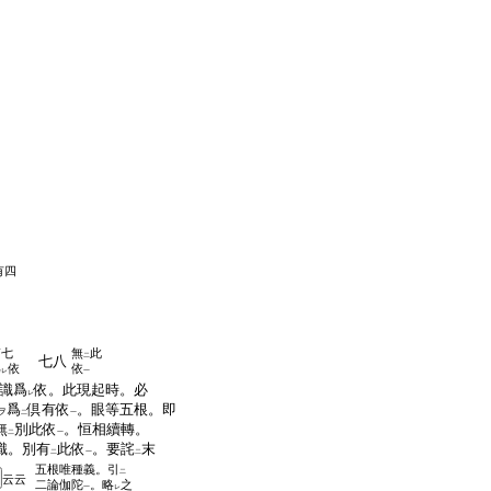
有四
第七
無
此
二
七八
爲
依
依
レ
一
識爲
依。此現起時。必
レ
爲
倶有依
。眼等五根。即
ヲ
二
一
無
別此依
。恒相續轉。
二
一
識。別有
此依
。要詫
末
二
一
二
五根唯種義。引
二
云云
二論伽陀
。略
之
一
レ