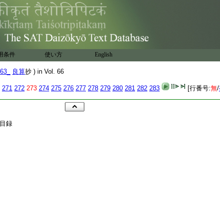
用条件
使い方
English
63_
良算
抄 ) in Vol. 66
271
272
273
274
275
276
277
278
279
280
281
282
283
[行番号:
無
/
目録