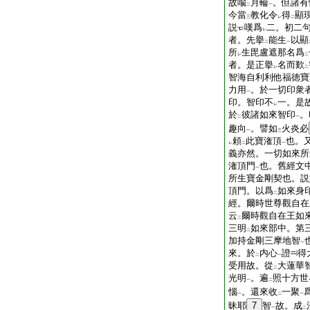
故喩
月輪
。但諸有
二
一
今當
教化令
得
顯
三
レ
二
説
嘆爲
二。初二
レ
者。先擧
能生
以顯
二
一
所
生毘盧遮那名爲
レ
二
者。是正擧
名而歎
レ
二
智海自利利他福徳寶
力用
。於一切印衆
一
印。智印不
一。是
レ
於
彼諸如來智印
。
二
一
趣向
。譬如
火炎必
一
三
頼
此寶潅頂
也。
レ
二
一
義亦然。一切如來所
潅頂門
也。舊經文
一
所生寶金剛契也。説
頂門。以爲
如來身
二
經。爾時世尊觀自在
云
爾時觀自在王如
二
三明
如來部中。第
二
加持金剛三摩地智
一
來。於
内心
證
得
二
一
受用故。從
大蓮華
二
光明
。遍
照十方世
一
二
惱
。還來收
一聚
一
二
一
昧耶
7
智
故。成
一
二