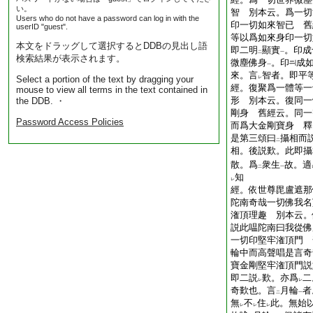
い。
智 別本云。爲一切
Users who do not have a password can log in with the
印一切如來智已 舊
userID "guest".
等以爲如來身印一切
本文をドラッグして選択するとDDBの見出し語
即二明
顯實
。印成
二
一
検索結果が表示されます。
微塵佛身
。印
成
一
來。言
智者。即平
Select a portion of the text by dragging your
レ
經。復聚爲一體等一
mouse to view all terms in the text contained in
形 別本云。復同一
the DDB. ・
剛身 舊經云。同一
Password Access Policies
而爲大金剛寶身 釋
是第三頌曰
攝相而
二
相。後説歎。此即攝
散。爲
衆生
故。適
二
一
知
レ
經。依世尊毘盧遮那
陀南奇哉一切佛我名
潅頂理趣 別本云。
説此嗢陀南曰我從佛
一切印堅牢潅頂門 
輪中而高聲唱是言奇
寶金剛堅牢潅頂門説
即二説
歎。亦爲
二
レ
レ
奇歎也。言
月輪
者
二
一
無
不
住
此。無始
レ
レ
レ