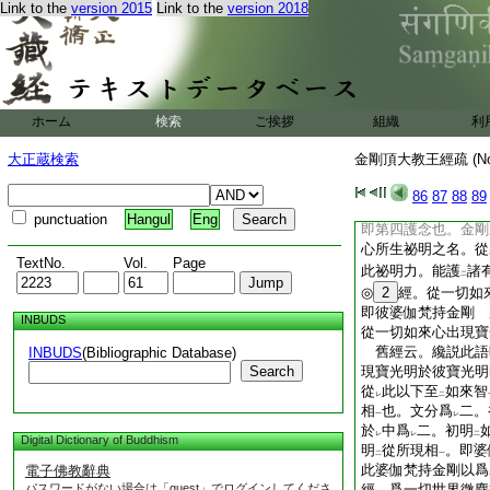
十方諸佛。無
不
具
Link to the
version 2015
Link to the
version 2018
レ
レ
也。入寶波羅蜜三昧
佛入
三昧耶
。於
二
一
レ
寶者。是一切如來
レ
益有情
者也。波羅
一
加持等者。明
所生
二
ホーム
検索
ご挨拶
經。金剛三昧耶名自
組織
利
曰離 別本云。從其
大正蔵検索
金剛頂大教王經疏 (N
己身印説陀羅尼
9
云。即從心出現此金
86
87
88
89
密語曰阿羅
怛
二合
punctuation
Hangul
Eng
即第四護念也。金剛
心所生祕明之名。從
TextNo.
Vol.
Page
此祕明力。能護
諸
二
◎
2
經。從一切如
即彼婆伽梵持金剛 
INBUDS
從一切如來心出現寶
舊經云。纔説此語
INBUDS
(Bibliographic Database)
Search
現寶光明於彼寶光明
從
此以下至
如來智
レ
二
相
也。文分爲
二。
一
レ
於
中爲
二。初明
レ
レ
二
Digital Dictionary of Buddhism
明
從所現相
。即婆
二
一
此婆伽梵持金剛以爲
電子佛教辭典
パスワードがない場合は「guest」でログインしてくださ
經。爲一切世界微塵