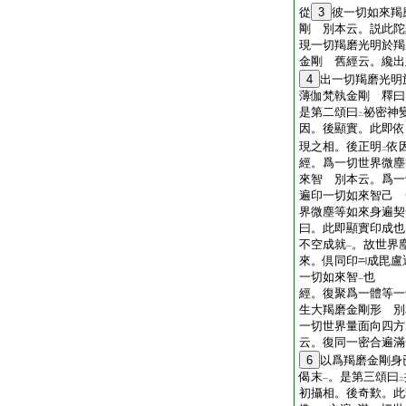
從
3
彼一切如來羯
剛 別本云。説此陀
現一切羯磨光明於羯
金剛 舊經云。纔出
4
出一切羯磨光明
薄伽梵執金剛 釋曰
是第二頌曰
祕密神
二
因。後顯實。此即依
現之相。後正明
依
二
經。爲一切世界微塵
來智 別本云。爲一
遍印一切如來智己 
界微塵等如來身遍契
曰。此即顯實印成也
不空成就
。故世界
一
來。倶同印
成毘盧
一切如來智
也
一
經。復聚爲一體等一
生大羯磨金剛形 別
一切世界量面向四方
云。復同一密合遍滿
6
以爲羯磨金剛身
偈末
。是第三頌曰
一
二
初攝相。後奇歎。此