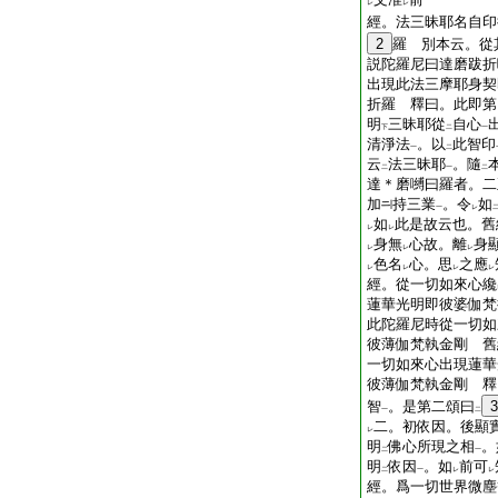
レ
レ
經。法三昧耶名自印
2
羅 別本云。從
説陀羅尼曰達磨跋折
出現此法三摩耶身契
折羅 釋曰。此即第
明
三昧耶從
自心
下
二
一
清淨法
。以
此智印
一
二
云
法三昧耶
。隨
二
一
二
達＊磨嚩曰羅者。二
加
持三業
。令
如
一
レ
如
此是故云也。舊
レ
レ
身無
心故。離
身
レ
レ
レ
色名
心。思
之應
レ
レ
レ
レ
經。從一切如來心纔
蓮華光明即彼婆伽梵
此陀羅尼時從一切如
彼薄伽梵執金剛 舊
一切如來心出現蓮華
彼薄伽梵執金剛 釋
智
。是第二頌曰
3
一
二
二。初依因。後顯
レ
明
佛心所現之相
。
二
一
明
依因
。如
前可
二
一
レ
レ
經。爲一切世界微塵