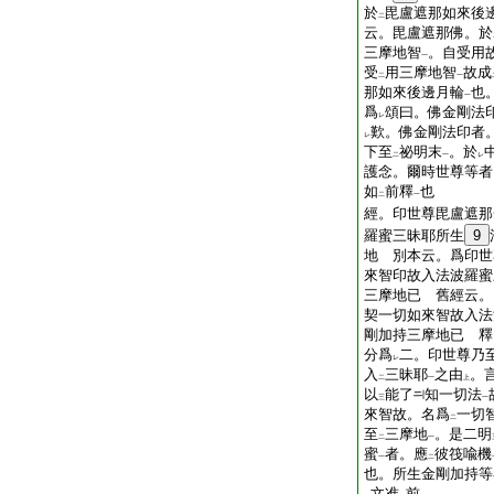
於
毘盧遮那如來後
二
云。毘盧遮那佛。於
三摩地智
。自受用
一
受
用三摩地智
故成
二
一
那如來後邊月輪
也
一
爲
頌曰。佛金剛法
レ
歎。佛金剛法印者
レ
下至
祕明末
。於
二
一
レ
護念。爾時世尊等者
如
前釋
也
二
一
經。印世尊毘盧遮那
羅蜜三昧耶所生
9
地 別本云。爲印世
來智印故入法波羅蜜
三摩地已 舊經云。
契一切如來智故入法
剛加持三摩地已 釋
分爲
二。印世尊乃
レ
入
三昧耶
之由
。
二
一
上
以
能了
知一切法
三
一
來智故。名爲
一切
二
至
三摩地
。是二明
二
一
蜜
者。應
彼筏喩機
一
二
也。所生金剛加持等
文准
前