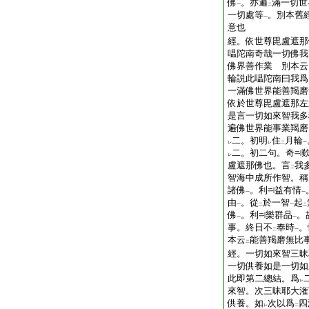
佛
。亦遍
滿一切世
一
二
一切處等
。別本舊
一
意也
經。依世尊毘盧遮那
嗢陀南奇哉一切佛我
佛界善作業 別本云
輪説此嗢陀南曰我爲
一滿佛世界能善羯磨
依於世尊毘盧遮那左
是言一切如來智我多
遍佛世界能事業羯磨
二。初明
住
月輪
レ
レ
二
一
二。初二句。奇
レ
盧遮那佛也。言
我
二
智海中成所作智。稱
諸佛
。利
益有情
一
一
由
。從
於一智
起
一
二
一
二
佛
。利
樂群品
。
一
一
事。終日不
奉時
。
二
一
本云
能善羯磨無比
二
經。一切如來智三昧
一切供養如是一切如
此即第二總結。爲
レ
來智。次三昧耶大潅
供養。如
次以爲
四
レ
二