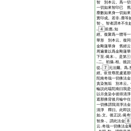
智 別本云。爲一切
一切如來智印已 舊
塵數如來身一切如來
實印成。若非
塵等
二
智
。智者謂本不生
一
4
前應
知
レ
レ
經。復聚爲一體等一
華形 別本云。復同
金剛蓮華身 舊經云
周遍量以爲金剛蓮華
下至
偈末
。是第三
二
一
二。初攝
相。後説
レ
レ
從
7
元法爾。爲
レ
レ
經。依世尊毘盧遮那
陀南奇哉一切佛法金
貪染無垢 別本云。
輪説此嗢陀南曰我是
以示貪染令彼得清淨
遮那佛背後月輪中住
一切佛謂我清淨法金
清淨 釋曰。此即説
如
文。後正説
偈奇
レ
レ
智身
。謂此法金
8
一
云
奇哉一切佛法金
二