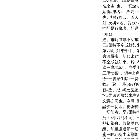
名明
歎。謂我是淨
レ
レ
名之由
也。一切諸
一
始得
淨名
。故云
中
上
二
也。無行經云。若人
如
天與
地。貪欲
二
性即是解脱者。即是
知也
レ
經。爾時世尊不空成
云
爾時不空成就如
二
第四明
如來部中。
二
磨波羅蜜一切如來作
不空成就如來。於
二
進三摩地智
。自受
一
三摩地智
。流
出
一
令
一切衆生除
一切
下
二
收
一聚
。爲
令
印
二
一
レ
レ
智
故。成
羯磨波羅
一
二
於
毘盧遮那如來左
二
文意亦同也。今釋
二
諸佛一切印。祕密神
一切印者。從
爾時
二
於
中亦四門不同。
レ
即初擧身。兼顯體也
經。印毘盧遮那一切
蜜三昧耶所生金剛加