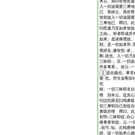
本云。爲印世尊毘盧
入一切波羅蜜三摩地
已 舊經云。爲世尊
智契故入一切波羅蜜
三摩地已 釋曰。此
印毘盧乃至如來智故
之由
。智者即成所
上
如來。是諸佛體故。
耶。是一切如來所
二
舊經名
遍智契
者。
二
一
剛
故也。入一切乃
一
三昧耶
。言
一切波
一
二
作多事業
。故云
一
一
二
1
是此義也。畢竟
蜜
也。所生金剛加
一
也
經。一切三昧耶名自
哩 別本云。從其心
印説陀羅尼曰羯磨跋
切三摩耶自己契從自
磨跋折哩 釋曰。此
初明
三昧耶從
自心
下
二
佛事業智故。云
一
二
前可
知。次羯磨嚩
レ
レ
經。從一切如來心纔