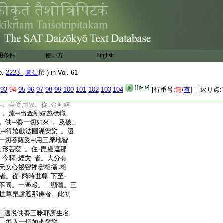
。今且初明
一切如來
二
地智
者。心要云。堅固
一
能阻壞
。爲
煙塵雲霧能
二
一
三
獨有
障礙
。一切衆生。本
中
上
塵煩惱
。能所二相。纒
染
一
。今二相所有。本體自空。了
二
用条件
使い方
English
礙。於
是毘盧遮那佛。即
レ
圓明。流
出適悦莊嚴種種
o.
2223_
圓仁
撰 ) in Vol. 61
戲菩薩大菩提心之妙用
荼羅左邊月輪
而住也。分
93
94
95
96
97
98
99
100
101
102
103
104
[行番号:
無
/
有
] [返り点:
一
。於
内心
證
得金剛嬉
二
一
。自受用故。從
金剛嬉
一
二
。流
出金剛嬉戲標幟
一
。供
養一切如來
。及破
一
三
獲
得嬉戲法圓滿安樂
。還
一
一切菩薩受
用三摩地智
一
女形菩薩
。住
毘盧遮那
一
二
。今釋
經文
者。大分有
二
一
天女心祕密神變相攝
相
レ
者。從
爾時世尊
下至
二
一
二
不同。一擧報。二顯體。三
世尊毘盧遮那佛者。此初
1
適悦供養三昧耶所生名
。復入一切如來愛樂