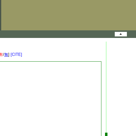
有
/
無
]
[CITE]