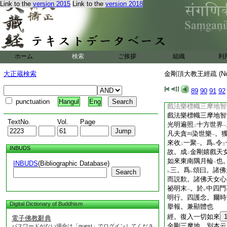
Link to the
version 2015
Link to the
version 2018
一切如來密供養法也
喜受密供養菩薩三摩
之體。由
若虚空無
翳
空界
。日月之光
二
一
來自性清淨。爲
客
二
其心
。不
得
自在
一
レ
二
一
ホーム
検索
ご挨拶
組織
利
諸法不生
。空有無
一
住
菩提心觀
。徹照
二
一
大正蔵検索
金剛頂大教王經疏 (N
供養
。此乃金剛喜
一
也。於
不動如來曼
89
90
91
92
二
別位云。毘盧遮那佛
punctuation
Hangul
Eng
戲法樂標幟三摩地智
戲法樂標幟三摩地智
TextNo.
Vol.
Page
光明遍照
十方世界
二
一
凡夫貪
染世樂
。
一
來收
一聚
。爲
令
二
一
レ
三
INBUDS
故。成
金剛嬉戲天
二
如來東南隅月輪
也
INBUDS
(Bibliographic Database)
一
三。爲
頌曰。諸佛
Search
レ
レ
而説歎。諸佛天女心
祕明末
。於
中四門
一
レ
明行。四護念。爾時
Digital Dictionary of Buddhism
擧報。兼顯體也
經。復入一切如來
電子佛教辭典
金剛三摩地 別本云
パスワードがない場合は「guest」でログインしてくださ