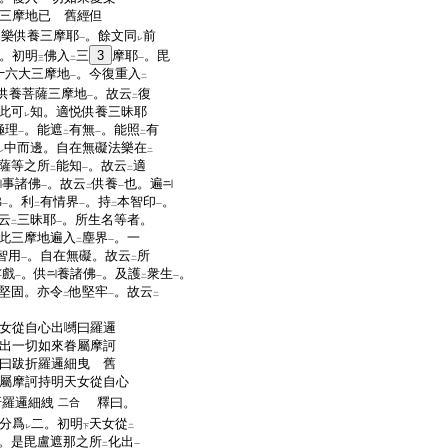
三摩地已 舊經但
受樂供養三摩耶
。餘文同
前
一
レ
。初明
佛入
三
3
摩耶
。毘
三
二
一
十六大三摩地
。今復重入
一
二
供養菩薩三摩地
。故云
復
一
二
此可
知。適悦供養三昧耶
レ
極理
。能遮
有無
。能照
有
一
二
一
二
中而邊。自在無礙法樂在
レ
二
薩等之所
能知
。故云
適
二
一
二
事諸佛
。故云
供養
也。遍
一
二
一
佛
。利
有情界
。持
本智印
。
一
二
一
二
一
云
三昧耶
。所生名等者。
二
一
此三摩地遍入
塵界
。一
二
一
智用
。自在無礙。故云
所
一
二
嬉戲
。供
養諸佛
。及護
衆生
。
一
一
二
一
堅固。亦令
他堅牢
。故云
二
一
二
女從自心出嚩曰羅邏
出一切如來眷屬摩訶
曰跋折羅邏細曳 舊
屬摩訶持明天女從自心
折羅邏細絏
釋曰。
二合
分爲
二。初明
天女從
レ
下
二
。是毘盧遮那之所
化出
二
一