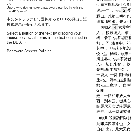
い。
供養三摩地所生金剛
Users who do not have a password can log in with the
改
一句
。云
2
userID "guest".
二
一
二
釋曰。此第三明行也
本文をドラッグして選択するとDDBの見出し語
盧遮那如來。先入
二
検索結果が表示されます。
一切如來
4
嬉愛密
入
。後段復入。准
Select a portion of the text by dragging your
一
レ
mouse to view all terms in the text contained in
者。若了
供養祕密
二
the DDB. ・
無
。即
邊而中。即
一
レ
其中
。非
諸下地菩
一
三
Password Access Policies
悦
也。標幟外現奉
一
滿法界
。供
養諸
一
入
一切如來智
。故
二
一
是明
所生加持名
。
二
一
一復入
一切
開
發
二
一
生
也。流
出金剛
一
故云
三摩地
。自性
二
一
金剛
一
經。一切如來族大天
西 別本云。從其心
陀羅尼天女説陀羅尼
經云。此一切如來眷
而現即説密語曰跋
此即第四護念也。文
自心
出
。此大天女
一
上