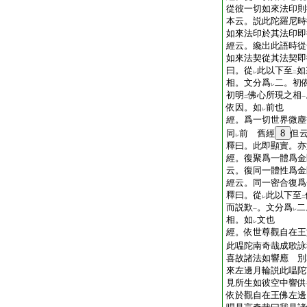
從彼一切如來法印則
本云。説此陀羅尼時
如來法印於其法印即
經云。纔出此語時從
如來法契從其法契即
曰。從
此以下至
如
レ
二
相。文分爲
二。初
レ
初明
佛心所現之相
二
一
依因。如
前也
レ
經。爲一切世界微塵
同
前 舊經
8
但
レ
釋曰。此即顯實。亦
經。復聚爲一體爲金
云。復同一體性爲金
經云。同一密合復爲
釋曰。從
此以下至
レ
二
而説歎
。文分爲
二
一
レ
相。如
文也
レ
經。依世尊觀自在王
此嗢陀南奇哉成歌詠
喜故諸法如響應 別
來左邊月輪説此嗢陀
見所生如彼空中響供
依於觀自在王佛左邊