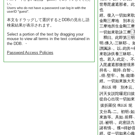
い。
世尊毘盧遮那者。此
Users who do not have a password can log in with the
也
userID "guest".
經。復入一切如來歌
本文をドラッグして選択するとDDBの見出し語
金剛三摩地 別本云
検索結果が表示されます。
三摩地所生金剛三摩
一切如來歌詠三摩
Select a portion of the text by dragging your
釋曰。此即第三明
mouse to view all terms in the text contained in
明
佛入
三昧耶
。
the DDB. ・
三
二
一
讃諷詠
。以
此供
一
レ
Password Access Policies
來歌詠供養三昧耶
一
也。若入
此定
。不
二
一
入毘盧遮那微密境界
持名
。能持
自智
一
二
一
得
堅牢
。無
能壞
レ
二
一
二
經。一切如來族大天
啼 別本云
愚以反
訶天女説陀囉尼曰拔
從自心出現一切如來
拔折羅倪
坭
俄以反
文分爲
二。初明
如
レ
下
來族等。具如
前釋
二
一
説
祕明
。此密語力
二
一
諸有情
。獲
得妙
一
經。從一切如來心纔