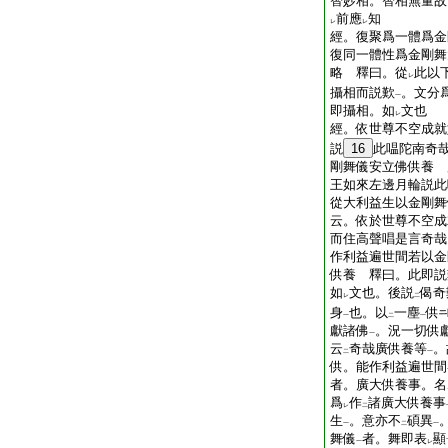
智妙相。智相無量故
前應
知
レ
レ
經。復聚爲一體爲金
復同一體性爲金剛舞
略 釋曰。從
此以
レ
攝相而説歎
。文分
一
即攝相。如
文也
レ
經。依世尊不空成就
説
16
此嗢陀南奇
剛舞儀安立佛供養 
王如來左邊月輪説此
從大利益生以金剛舞
云。依於世尊不空成
而住高聲唱是言奇哉
作利益遍世間若以金
供養 釋曰。此即説
如
文也。後説
偈奇
レ
二
身
也。以
一塵
供
一
二
一
獻諸佛
。況一切供
一
云
奇哉廣供養等
。
二
一
供。能作利益遍世間
者。廣大供養事。名
爲
作
諸廣大供養事
レ
二
生
。意亦不
碩異
一
二
一
舞儀
者。舞即表
顯
一
レ