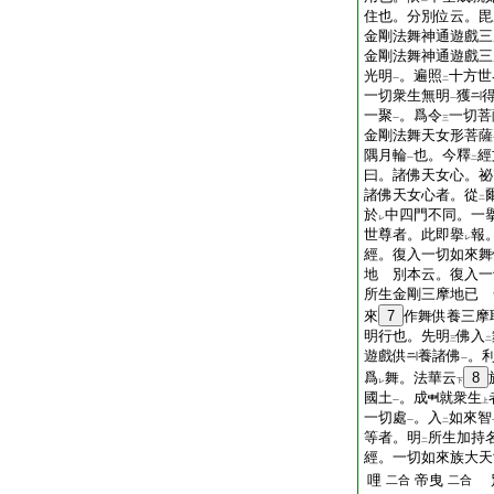
住也。分別位云。毘
金剛法舞神通遊戲三
金剛法舞神通遊戲三
光明
。遍照
十方世
一
二
一切衆生無明
獲
一
一聚
。爲令
一切菩
一
三
金剛法舞天女形菩薩
隅月輪
也。今釋
經
一
二
曰。諸佛天女心。祕
諸佛天女心者。從
二
於
中四門不同。一
レ
世尊者。此即擧
報
レ
經。復入一切如來舞
地 別本云。復入一
所生金剛三摩地已 
來
7
作舞供養三摩
明行也。先明
佛入
三
二
遊戲供
養諸佛
。
一
爲
舞。法華云
8
レ
下
國土
。成
就衆生
一
上
一切處
。入
如來智
一
二
等者。明
所生加持
二
經。一切如來族大天
哩
帝曳
別
二合
二合