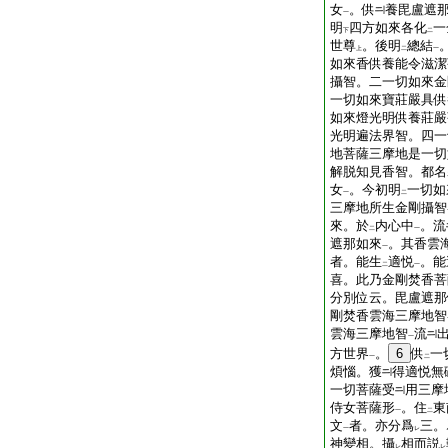
女
。供
養毘盧遮
一
明
四方如來各化
一
下
二
世尊
。後明
總結
上
二
一
如來香供養能令滋潔
攝智。二一切如來金
一切如來寶莊嚴具供
如來燈光明供養莊嚴
光明遍法界智。四一
地菩薩三摩地是一切
解脱知見香智。都名
女
。今初明
一切如
一
二
三摩地所生金剛攝智
來。於
内心中
。流
二
一
遮那如來
。其香雲
一
者。能生
適悦
。能
二
一
喜。此乃金剛焚香菩
分別位云。毘盧遮那
剛焚香雲海三摩地智
雲海三摩地智
流
一
方世界
。
6
供
一
一
二
煩惱。獲
得適悦無
一切菩薩受
用三摩
侍女菩薩形
。住
東
一
二
文
者。亦分爲
三。
一
レ
神變相。攝
相而説
レ
レ