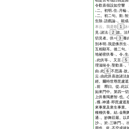
唱是言奇哉曰我是諸
令歡喜假設如空響 
二。初明
住
月輪
レ
レ
二
一
二。初二句。歎
智
レ
二
生除
語戲論
。能成
二
一
本云。我是歌
1
詠
見
諸法
2
故。法
二
一
切見者。供
3
養
別本明
我是佛所生
二
一
互相顯耳。後二句。
地祕密供養
。令
生
一
レ
此供等
。又言
5
レ
一
二
理滋味令
聖歡喜
。
二
一
由
此
6
不思議
故
二
一
云
由此供喜故諸法
二
經。爾時世尊毘盧遮
前 釋曰。從
此以
レ
レ
如來門中。第四一切
上供養羯磨智
也。
一
獲
神通
即毘盧遮
レ
二
一
來事業及衆生事業。
種種供養。結
金剛
二
通
。妙舞莊嚴。以
一
沙
。於
三昧門
。
一
二
一
用也。依
不空成就
二