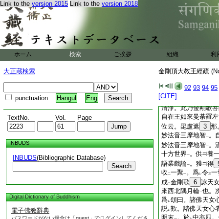
一切供養。無
不
圓
Link to the
version 2015
Link to the
version 2018
レ
二
爲
一切依
。故云
中
上
二
經。爾時世尊毘盧遮
世尊毘盧遮那
舊
一
從
此以下。是第三
レ
第三一切如來歌詠供
來偈頌三摩地智也。
ホーム
検索
ご挨拶
組織
利
毘盧遮那佛。於
内
二
大正蔵検索
金剛頂大教王經疏 (N
摩地心
。發
歌讃諷
一
二
十四種梵音
。住
説
一
二
92
93
94
95
樂
聞
簫琴箜篌
。
二
一
[CITE]
punctuation
Hangul
Eng
事
也。法利言説。
一
清淨。此乃金剛歌菩
自在王如來曼荼羅左
TextNo.
Vol.
Page
位云。毘盧遮
3
那
妙法音三摩地智
。
一
INBUDS
妙法音三摩地智
。
一
十方世界
。供
養
一
INBUDS
(Bibliographic Database)
語業戲論
。獲
得
Search
一
收
一聚
。爲
令
一
二
一
レ
三
成
金剛歌
6
詠天
二
來西北隅月輪
也。
一
Digital Dictionary of Buddhism
爲
頌曰。諸佛天女
レ
説
歎。諸佛天女心
電子佛教辭典
レ
明末
。於
中亦四。
パスワードがない場合は「guest」でログインしてくださ
一
レ