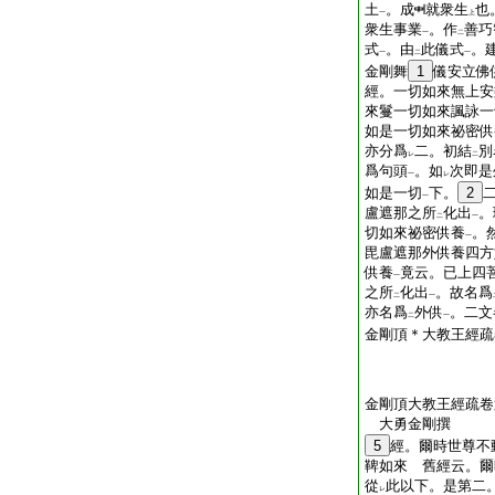
土
。成
就衆生
也
一
上
衆生事業
。作
善巧
一
二
式
。由
此儀式
。
一
二
一
金剛舞
1
儀安立佛
經。一切如來無上安
來鬘一切如來諷詠一
如是一切如來祕密供
亦分爲
二。初結
別
レ
二
爲句頭
。如
次即是
一
レ
如是一切
下。
2
一
盧遮那之所
化出
。
二
一
切如來祕密供養
。
一
毘盧遮那外供養四方
供養
竟云。已上四
一
之所
化出
。故名爲
二
一
亦名爲
外供
。二文
二
一
金剛頂＊大教王經疏
金剛頂大教王經疏卷
大勇金剛撰
5
經。爾時世尊不
鞞如來 舊經云。爾
從
此以下。是第二
レ