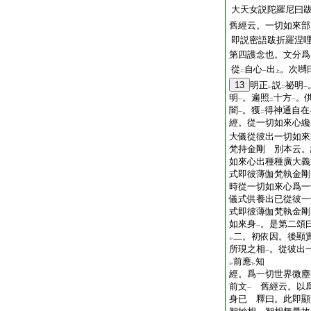
大天女説陀羅尼曰
舊經云。一切如來部
即説密語跋折羅涅
第四護念也。文分爲
從
自心
出
。次嚩
二
一
上
13
明正
説
祕明
レ
二
一
明
。遍照
十方
。
一
二
一
闇
。獲
得神通自在
一
二
經。從一切如來心纔
大儀從彼出一切如來
梵持金剛 別本云。
如來心出種種廣大義
式即彼薄伽梵執金剛
時從一切如來心爲一
儀式供養出已從彼一
式即彼薄伽梵執金剛
如來身
。是第二頌
一
二。初依因。後顯
レ
所現之相
。從彼出
一
前應
知
レ
レ
經。爲一切世界微塵
前文
舊經云。以爲
一
身已 釋曰。此即顯