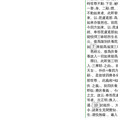
時世尊不動
下至
祕
一
二
一擧
身。二顯
體。
レ
レ
不動如來者。此即擧
來。以
毘盧遮那
爲
二
一
如來亦復然也。前毘
今四方如來。以
毘
二
經。奉答毘盧遮那如
能悦懌三昧耶所生名
云。復爲隨別供養毘
如
7
來能爲滋潔三
舊經云。復爲供養
養故入一切如來能爲
釋曰。此即第三明
入
三摩耶
之由
。
二
一
上
天女
。外供
養四
一
顧
。是故彼四佛各
一
那世尊
。此義相
一
供
之義
。前四供養
一
上
即似
應供養義
。今
二
一
之文。故云
奉答毘
二
等者。次正明
佛入
三
二
通
10
於能所
。
二
一
令
諸衆生見聞覺知
二
一
生
適悦無礙
。遍入
二
一