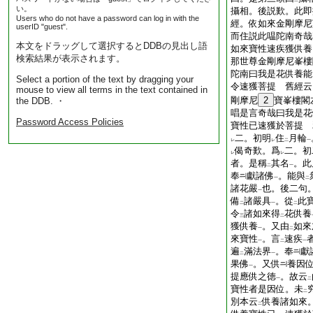
二
い。
攝相。後説歎。此即
Users who do not have a password can log in with the
經。依如來金剛摩尼
userID "guest".
而住説此嗢陀南奇哉
本文をドラッグして選択するとDDBの見出し語
如來寶性速疾獲供養
検索結果が表示されます。
那世尊金剛摩尼峯樓
陀南曰我是花供養能
Select a portion of the text by dragging your
令速獲菩提 舊經云
mouse to view all terms in the text contained in
剛摩尼
2
寶峯樓閣
the DDB. ・
唱是言奇哉曰我是花
Password Access Policies
寶性已速獲於菩提 
二。初明
住
月輪
レ
レ
二
一
偈奇歎。爲
二。初
レ
レ
者。是稱
其名
。此
二
一
奉
獻諸佛
。能與
一
二
諸花嚴
也。後二句
一
備
諸嚴具
。從
此
二
一
二
令
諸如來得
花供養
三
二
獲供養
。又由
如來
一
二
來寶性
。言
速疾
一
二
一
遍
滿法界
。奉
獻
二
一
果佛
。又供
養因
一
提應供之徳
。故云
一
二
寶性者是因位。未
二
別本云
供養諸如來
二