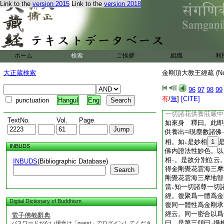
Link to the
version 2015
Link to the
version 2018
依因。如
文也
レ
經。爲一切花供養嚴
已 別本云。爲一切
經云。以爲一切花供
已 釋曰。此
5
即
剛即成
一切花供養
二
ホーム
検索
ご挨拶
組織
利
舒
遍一切虚空界
一
一色一香。無
非
法
レ
二
大正蔵検索
金剛頂大教王經疏 (N
現
此自在神變之相
二
一
經。從彼一切花供養
96
97
98
99
等如來身出已 別本
有
/
無
]
[CITE]
punctuation
Hangul
Eng
一切世界微塵等如來
一切諸花供養莊嚴中
TextNo.
Vol.
Page
如來身 釋曰。此即
供養出
現塵數諸佛
相。如
是妙相
1
レ
INBUDS
佛内證法性妙色。以
相
。是故分別位云
INBUDS
(Bibliographic Database)
一
得金剛覺花雲海三摩
Search
剛覺花雲海三摩地智
當
知一切諸尊一切
レ
經。復聚爲一體爲金
Digital Dictionary of Buddhism
復同一體性爲金剛承
經云。同一密合以爲
電子佛教辭典
曰。是第三頌曰
攝
パスワードがない場合は「guest」でログインしてくださ