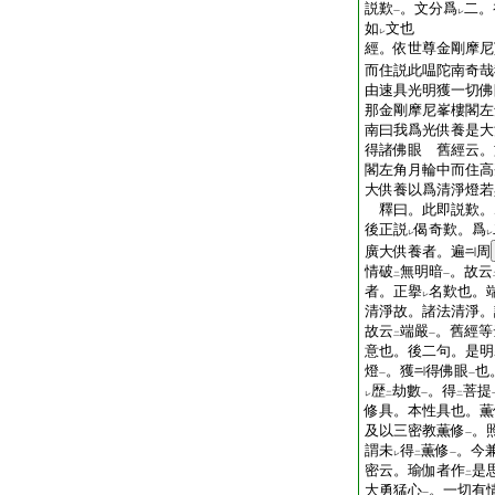
説歎
。文分爲
二。
一
レ
如
文也
レ
經。依世尊金剛摩尼
而住説此嗢陀南奇哉
由速具光明獲一切佛
那金剛摩尼峯樓閣左
南曰我爲光供養是大
得諸佛眼 舊經云。
閣左角月輪中而住高
大供養以爲清淨燈若
釋曰。此即説歎。
後正説
偈奇歎。爲
レ
レ
廣大供養者。遍
周
情破
無明暗
。故云
二
一
者。正擧
名歎也。
レ
清淨故。諸法清淨。
故云
端嚴
。舊經等
二
一
意也。後二句。是明
燈
。獲
得佛眼
也
一
一
歴
劫數
。得
菩提
レ
二
一
二
修具。本性具也。薫
及以三密教薫修
。
一
謂未
得
薫修
。今
レ
二
一
密云。瑜伽者作
是
二
大勇猛心
。一切有
一