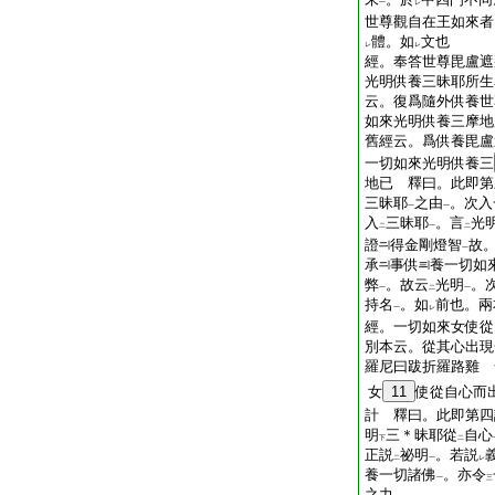
一
レ
世尊觀自在王如來者
體。如
文也
レ
レ
經。奉答世尊毘盧遮
光明供養三昧耶所生
云。復爲隨外供養世
如來光明供養三摩地
舊經云。爲供養毘盧
一切如來光明供養三
地已 釋曰。此即第
三昧耶
之由
。次入
一
一
入
三昧耶
。言
光
二
一
二
證
得金剛燈智
故
一
承
事供
養一切如
弊
。故云
光明
。
一
二
一
持名
。如
前也。兩
一
レ
經。一切如來女使從
別本云。從其心出現
羅尼曰跋折羅路雞 
女
11
使從自心而
計 釋曰。此即第四
明
三＊昧耶從
自心
下
二
正説
祕明
。若説
二
一
レ
養一切諸佛
。亦令
一
三
之力