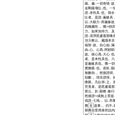
薩。遍
一切有情
故
二
一
金剛薩埵位
也。一
上
證
本性具
也。我令
二
一
位者。是證
薫修具
二
一
以
大願力
而薫修故
二
一
四種藏性
。獲
得
一
力。如來加持力。及
證
清淨毘盧遮那佛
二
頂大教云。藏識本非
福智
故。自心如
滿
一
二
由
心。心爲
阿頼耶
レ
二
故。彼心爲
大心
也
二
一
者。是本性具也。六
是薫修具也。獲一切
實佛眼
也。若依
顯
一
二
無數劫
。然後證得
一
劫數
。現生證得。
一
佛眼。凡位得
之。
レ
究竟者。是毘盧遮那
密云。於
顯教
修行
二
一
然後證
成無上菩提
或證
七地
。以
所
二
一
二
覺
6
道果
。仍不
一
レ
那佛自受用身所説内