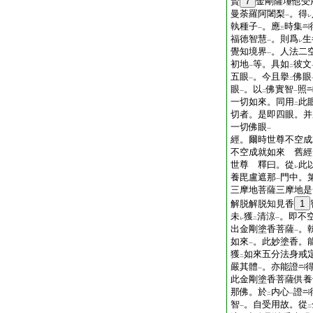
賢
7
金剛薩埵他受
曼荼羅阿闍梨
。得
一
レ
執種子
。應
時集
一
三
福徳智慧
。則爲
生
一
レ
覺知境界
。人法二
一
初地
等。具如
彼文
一
二
五眼
。今且擧
佛眼
一
二
眼
。以
佛實智
照
一
二
一
一切如來。同用
此
二
切者。是即四眼。并
一切佛眼
一
經。爾時世尊不空成
不空成就如來 舊經
世尊 釋曰。從
此
レ
養毘盧遮那
門中。
一
三摩地菩薩三摩地是
解脱解脱知見香
1
未
獲
清涼
。即不
レ
二
一
出金剛塗香菩薩
。
一
如來
。此妙塗香。
一
獲
如來五分法身戒
二
嚴其體
。亦能證
一
此金剛塗香菩薩供養
那佛。於
内心
證
二
一
智
。自受用故。從
一
二