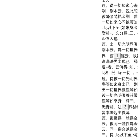
經。從一切如來心纔
剛 別本云。説此陀
彼薄伽梵執金剛 舊
一切如來心即彼薄伽
此以下至
如來身出
レ
二
變相
。文分爲
三。
一
レ
即依因也
經。出一切光明界供
別本云。爲一切世界
界 舊
1
經云。以
遍滿法界出現已 釋
遍
者。云何得
知。
一
レ
此相
開
示一切
。
一
一
經。從彼一切光明界
塵等如來身出已 別
出一切世界微塵等如
彼一切光明供養莊嚴
塵等如來身 釋曰。
悉實相。法
3
界妙
皆本際起出義耳
經。復聚爲一體爲金
云。復同一體性爲金
云。同一密合以爲金
曰。從
此以下至
偈
レ
二