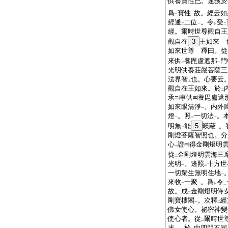
供養寶性已。速獲於
爲
寶性
故。經云如
二
一
經通
二位
。令
受
二
一
レ
二
經。爾時世尊觀自王
觀自在
3
王如來 
如來世尊 釋曰。從
來供
養毘盧遮那
門
二
一
光明供養莊嚴菩薩三
法界智
也。心要云
上
觀自在王如來。於
二
承
事供
養毘盧遮
如來眼清淨
。内外
一
燈
。照
一切法
。
一
二
一
明無
能
5
暎蔽
。
二
一
剛燈菩薩智照也。分
心
證
得金剛燈明
一
從
金剛燈明雲海三
二
光明
。邊照
十方世
一
二
一切衆生無明住地
一
來收
一聚
。爲
令
二
一
レ
三
故。成
金剛燈明侍
二
剛寶樓閣
。次釋
經
一
二
佛女使心。祕密神變
使心者。從
爾時世
二
末
。於
中四門不同