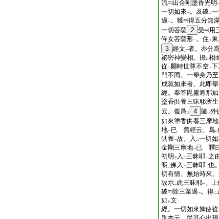
流
出金剛塗香光明
一切如來
。及破
一
一
二
過
。獲
得五分無
一
一切菩薩
2
受
用
侍女菩薩形
。住
東
一
二
3
經文
者。亦分
一
祕密神變相。攝
相
レ
從
爾時世尊不空
下
二
一
門不同。一擧身乃至
成就如來者。此即擧
經。奉答毘盧遮那如
塗香供養三昧耶所生
云。復爲
4
隨
外
三
レ
如來塗香供養三摩地
地
已 舊經云。爲
一
レ
供養
故。入
一切如
一
二
金剛三摩地
已 釋
一
初明
入
三昧耶
之
下
二
一
明
佛入
三昧耶
也
三
二
一
切有情。無始時來。
故示
此三昧耶
。上
二
一
破
除三業過
。得
一
二
如
文
レ
經。一切如來婢使從
別本云。從其心出現