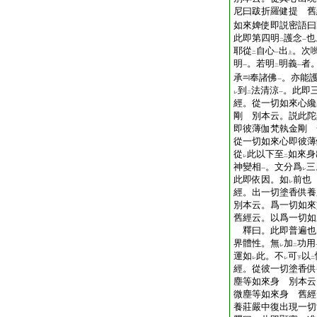
尼曰跋折羅健提 舊
如來婢使即説密語曰
此即第四明
護念
也
二
一
耶從
自心
出
。次
二
一
上
明
。若明
明義
者
一
二
一
承
奉諸佛
。亦能
一
到
法清涼
。此即
レ
二
一
經。從一切如來心纔
剛 別本云。説此陀
即彼薄伽梵執金剛 
從一切如來心即彼薄
從
此以下至
如來身
レ
二
神變相
。文分爲
三
一
レ
此即依因。如
前也
レ
經。出一切塗香供養
別本云。爲一切如來
舊經云。以爲一切如
釋曰。此即普遍也
界體性。無
加
功用
レ
二
運如
此。不
可
以
レ
レ
下
二
經。從彼一切塗香供
塵等如來身 別本云
微塵等如來身 舊經
養莊嚴中復出現一切