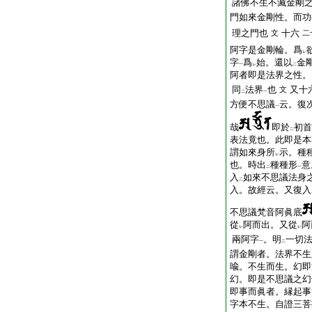
諸佛不生不滅金剛
門如來金剛性。而功
理之門也
十六
文
二
阿字是金剛輪。爲
レ
字
爲
始。還以
金
一
レ
二
阿者即是法界之性。
同
法界
也
又十
文
二
一
方便不思議
云。復
一
哉
即於
初首
二
表法竟也。此即是本
謂如來身所
示。種
レ
也。時出
種種形
意
二
一
入
如來不思議法身
二
入。故經云。又復入
不思議梵音阿眞底
從
阿而出。又從
阿
レ
レ
兩阿字
。明
一切
一
二
謂金剛者。法界不生
喩。不生而生。幻即
幻。即是不思議之幻
即事而眞者。縁起事
字本不生。自證三菩