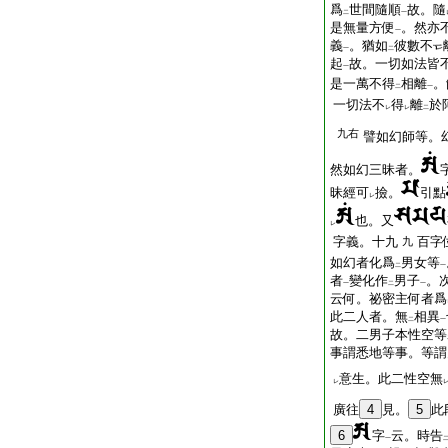
爲
世間隨順
故。隨
二
一
是無量方便
。然亦
一
義
。猶如
彼數不
一
二
起
故。一切如法皆
一
是一萬不得
相離
。
二
一
一切法不
得
離
於
レ
レ
二
九右
譬如幻師等。
然如幻三昧者。
昧經可
撿。
引點
レ
也。又
レ
字義。十九
百字
九
如幻者化爲
男女等
二
一
者
變化作
男子
。
一
二
一
云何。祕密主何者爲
此二人者。無
相異
二
一
故。二男子本性空等
事謂悉地等事。等謂
意生。此二性空無
レ
廣往
4
見。
5
此
6
字
云。時告
一