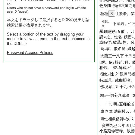
作
種種戲行
。現
二
一
二
い。
色身隨
類作六道之
二
Users who do not have a password can log in with the
userID "guest".
種種
3
往欲者。第
本文をドラッグして選択するとDDBの見出し語
性欲。
下疏云。性
検索結果が表示されます。
文
羅難陀好
五欲
。乃
二
一
Select a portion of the text by dragging your
説
之。性名
積習
mouse to view all terms in the text contained in
二
一
或時從
欲爲
性。習
the DDB. ・
レ
レ
爲
事。欲名隨
縁
レ
レ
Password Access Policies
大疏三十八下
十四
解。依
根起
解。
レ
レ
レ
相似
。習
解成
性
一
レ
レ
復似
性
觀照門
文
レ
持讀誦。或觀照者。
佛境界
十九
文
十
一
離
一切妄念戲論
二
一
一
明
五種般若
十九
二
惠也
法衡抄云。
文
照性相眞俗諦
故
文
一
寶暦九已卯年四月
小路延命密寺。以善