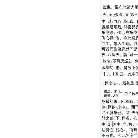
義也。復次此諸大
令
至
佛道
第三
文
レ
二
一
中
以
自心
爲
感。
一
二
一
レ
毘盧遮那現
所喜見
二
畢竟淨。佛心亦畢竟
佛心爲
他。今此境
レ
共生。無因生耶。以
可得而形聲宛然即是
界
即法界。論
遍一
一
二
故名
不可思議幻
二
一
金剛幻
也。是故下
一
十九
云。此中
十五
算之法
。最初畫
レ
一
二
畫之。未
已
レ
乃至億
還畫
之耳
レ
然最初未
下
算時。
レ
レ
無
算數
之中
。而
二
一
上
乃至算畢已。除
去
二
計之數
下
算者。心
一
レ
本
1
無中
立
數。
一
レ
法持在
於心
。而無
二
一
不有也。今此阿字門