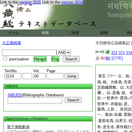
Link to the
version 2015
Link to the
version 2018
ホーム
検索
ご挨拶
組織
利
大正蔵検索
大日經住心品疏私記 (
372
373
374
点:
有
/
無
]
[CITE]
punctuation
Hangul
Eng
TextNo.
Vol.
Page
第五
云。如
三十一
二
爲
根。方便爲
究竟
レ
二
INBUDS
悲胎藏開敷。以
大
二
屬
。以
是義
故。
一
二
一
INBUDS
(Bibliographic Database)
於
一世界中
普現
Search
二
一
中
世界中
亦復如
是。
一
レ
最爲
上首
。其所説
二
一
一。復由
此義
普能
二
一
Digital Dictionary of Buddhism
遮那名爲
法界王
二
一
電子佛教辭典
有
意生名
業作戲行
三
二
パスワードがない場合は「guest」でログインしてくださ