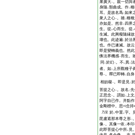
果廣大
。親一切與
一
身隨
類曲成。作
種
レ
二
耳。是故名爲
如來
二
衆人之心
。雖
種種
一
二
亦如是。然非
四界
二
生。從
心而生。從
レ
レ
生滅。此興癈隨縁故
壞也。此迹遍
於法
二
也。作已遂滅。故云
即是變轉義也。然此
佛法界機感
而生。
一
同
於幻
。不
異
法
二
一
レ
二
者。如
上所觀種子
二
尊
。釋已即轉
自身
一
二
相妨礙
。即是見
一
二
菩提之心
。故名
先
一
二
正思念
。謂如
上文
一
二
阿字自已作。并點作
金剛標中。思
念持
於
中置
字。
乃至
レ
レ
毘盧遮那本尊之形
一
像
。其像一依
本印
一
二
此即菩提心中所
見
レ
内見
眞金像
。非