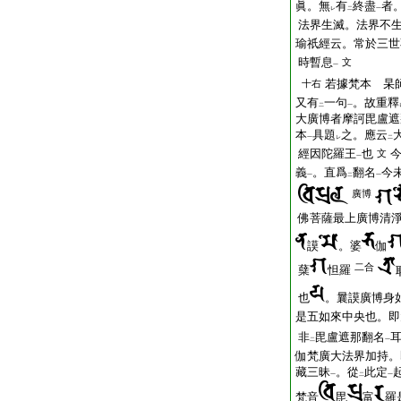
眞。無
有
終盡
者
レ
二
一
法界生滅。法界不
瑜祇經云。常於三世
時暫息
文
一
若據梵本 杲
十右
又有
一句
。故重釋
二
一
大廣博者摩訶毘盧遮
本
具題
之。應云
一
レ
二
經因陀羅王
也
文
一
義
。直爲
翻名
今
一
二
一
廣博
佛菩薩最上廣博清
謨
。婆
伽
二合
蘖
怛羅
也
。曩謨廣博身
是五如來中央也。即
非
毘盧遮那翻名
二
一
伽梵廣大法界加持。
藏三昧
。從
此定
一
二
一
梵音
毘
富
羅