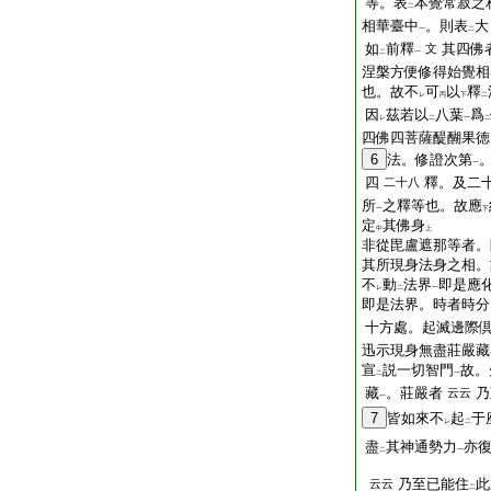
等。表
本覺常寂之
二
相華臺中
。則表
大
一
二
如
前釋
其四佛
文
二
一
涅槃方便修得始覺相
也。故不
可
以
釋
レ
丙
下
二
因
茲若以
八葉
爲
レ
二
一
二
四佛四菩薩醍醐果徳
6
法。修證次第
一
四
釋。及二
二十八
所
之釋等也。故應
一
下
定
其佛身
中
上
非從毘盧遮那等者。
其所現身法身之相。
不
動
法界
即是應
レ
二
一
即是法界。時者時分
十方處。起滅邊際
迅示現身無盡莊嚴藏
宣
説一切智門
故。
二
一
藏
。莊嚴者
乃
云云
一
7
皆如來不
起
于
レ
二
盡
其神通勢力
亦
二
一
乃至已能住
此
云云
二