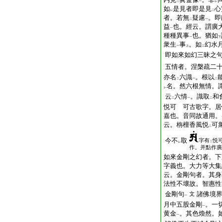
二
一
レ
如
是見者即是見
心
レ
二
者。若無
疑慮
。即
二
一
益
也。經云。謂廣
一
種種異事
也。猶如
一
下
衆生
事
。如
幻水
一
上
二
即如來如幻三昧之
五情者。涅槃疏二
亦名
六識
。根以
二
一
二
名。然六根無情。
レ
云
六情
。識取
和
二
一
二
悦可 可古歌字。居
嘉也。音同故通用。
云。栴檀香風悦
可
二
今不
取
字有
悦
二
レ
作。并點作廣
如來金剛之幻者。下
字義也。大力等大集
云。金剛句者。其身
法性不壞故。智惠性
金剛句
諸佛境
文
一
月中五股金剛
。一
一
黄金
。其色煥然。
一