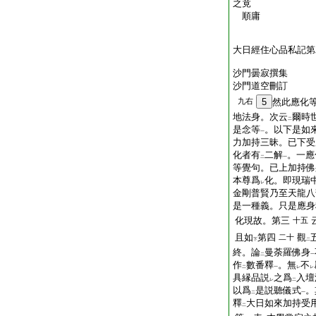
之竟
順庸
大日經住心品私記第
沙門曇寂撰集
沙門道空刪訂
九右
5
然此應化
地法身。次云
爾時
二
是念等
。以下是如
一
力加持三昧。已下受
化者有
二解
。一應
二
一
等覺句。已上加持佛
本尊爲
化。即現瑞
レ
金剛普賢乃至天龍八
是一種義。只是應身
化現故。第三
十五
且如
第四
觀
二十
下
二
終。論
曼荼羅佛身
二
一
作
數番釋
。無
不
二
一
レ
レ
具縁品説
之爲
入壇
レ
二
以爲
是説聽儀式
。
二
一
釋
大日如來加持受
二