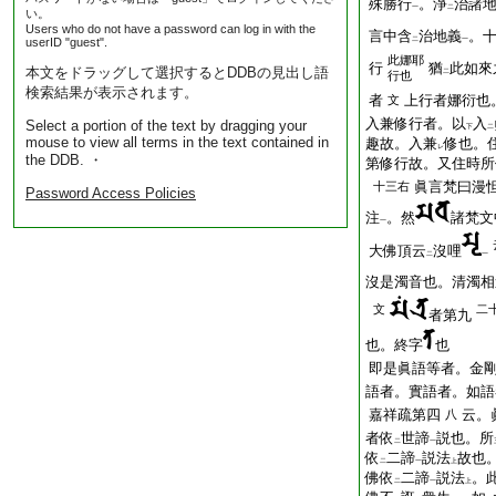
殊勝行
。淨
治諸
一
二
い。
Users who do not have a password can log in with the
言中含
治地義
。
userID "guest".
二
一
此娜耶
行
猶
此如來
本文をドラッグして選択するとDDBの見出し語
二
行也
検索結果が表示されます。
者
上行者娜衍也
文
入兼修行者。以
入
Select a portion of the text by dragging your
下
二
mouse to view all terms in the text contained in
趣故。入兼
修也。
レ
the DDB. ・
第修行故。又住時所
眞言梵曰漫
十三右
Password Access Policies
注
。然
諸梵文
一
大佛頂云
沒哩
二
一
沒是濁音也。清濁相
文
二
者第九
也。終字
也
即是眞語等者。金
語者。實語者。如語
嘉祥疏第四
云。
八
者依
世諦
説也。所
二
一
依
二諦
説法
故也
二
一
上
佛依
二諦
説法
。
二
一
上