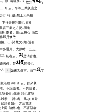
地
。淨
滿諸度
文
故知
行
一
二
一
十二
云。平等三業眞言之
九
之行
得
成
無上大果報
一
レ
二
一
。下行者折利耶也
更審
眞言三業之方便
而進
一
住兼
修者。住
五轉心
而次
レ
二
一
作即是修故
怛攞。出
諸梵文
如
近有
二
一
二
中多通用。大原帖十五云。
云云
疑者云。
是清音也。
違云何。答
同音也
十八
4
如來舌眞言。首字
字
剛般若經
云。如來眞
羅什譯
者。不誑語者。不異語者。
眞語者依
眞諦
説也實語
二
一
以擧
二諦
者。爲
如來常
三
二
一
下
。如語者如
十方三世諸
下
此上同
諸佛
也。不誑語者
二
一