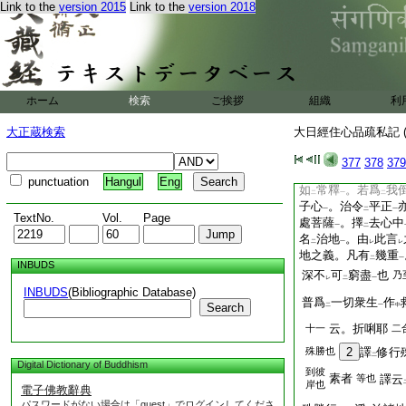
Link to the
version 2015
Link to the
version 2018
甚非義耳
修眞言行品者。上修
又云
衍那
。眞言者
二
一
耶
。故第三
釋
十六
一
梵云
娜衍
。即是乘
二
一
乃至
成佛
。於
是
二
一
二
ホーム
検索
ご挨拶
組織
利
所行之道通名
娜耶
二
一
造
乘治
道及將尊者
大正蔵検索
大日經住心品疏私記 (
レ
レ
已上釋
二
漫怛攞行此
修行
一
377
378
379
下文云先爲弟子
擇
一
二
punctuation
Hangul
Eng
如
常釋
。若爲
我
二
一
二
子心
。治令
平正
一
二
一
TextNo.
Vol.
Page
處菩薩
。擇
去心中
一
二
名
治地
。由
此言
二
一
レ
レ
地之義。凡有
幾重
二
一
INBUDS
深不
可
窮盡
也
乃
レ
二
一
INBUDS
(Bibliographic Database)
普爲
一切衆生
作
Search
二
一
中
云。折唎耶
十一
二
殊勝也
2
譯
修行
二
Digital Dictionary of Buddhism
到彼
素者
等也
譯云
岸也
電子佛教辭典
パスワードがない場合は「guest」でログインしてくださ