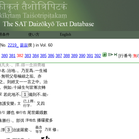
梵云
娜耶
。或云
娜衍
。
二
一
二
一
漫怛攞也下行梵云
折利
二
修行曼荼羅行
云。此修行
二
一
義。道義。謂從
一念善根
二
一
中間
一一諸地。所乘之法
一
用条件
使い方
English
曼荼羅中。善知識如
二
。衆生乘而行
之名
修
No.
2219_
曇寂
撰 ) in Vol. 60
レ
レ
行梵音折利耶也。且如
二
380
381
382
383
384
385
386
387
388
389
390
391
392
[行番号:
無
/
治平地
。若論
外事
自
一
二
一
倒凡夫
。擇
得一念持齊種
一
二
亦名
治地
。乃至爲
一生補
二
一
二
無明父母極細之垢。亦
一
之。則經文一一言之中。治
。例如
十縁生句皆漸次轉
三
至
若此地不
1
備則不
能
レ
レ
下
已上釋
二
救護安樂
又四
文
上
行字
一
娜也
尾世鎩鋨數
合引
修行也
播囉蜜多
殊勝行
。部弭
淨地也
一
義含
修
淨
3
治波羅蜜
。
乃至
二
二
一
等字