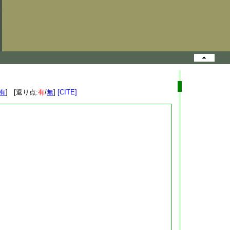
有
] [返り点:
有
/
無
]
[CITE]