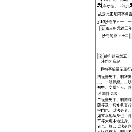
字功徳。正説此
故云此正是阿字眞
妙印抄卷第五十 一
元徳三
1
御本云
沙門阿寂
六十二
2
妙印鈔卷第五十
沙門阿寂紀
釋轉字輪曼荼羅行
四從善男下。明諸佛
二。一明牒經。二明
初中。交牒可云。善
所加持
云云
二從善男下。明隨釋
薩等及一切修眞言行
字門也。以法身者。
如來本地法身也。是
平等大惠本地法身。
者也。故云以法身同
五從諸有下。明行者