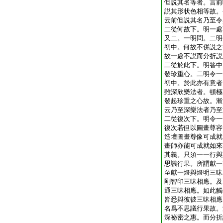
但説其名等者。言前
説其形状色相等故。
云前但説其名乃至令
二從何故下。明一處
又二。一明問。二明
初中。何故不併説之
故一處不説而分折説
二從於此下。明答中
發珍重心。二明令一
初中。於此亦有意者
雖深欣樂法者。頓極
發起珍重之心故。漸
云乃至深樂法者乃至
二從復次下。明令一
復次若但以圖畫尊容
造壇圖畫尊像可成就
畫師亦能可成就如來
其義。只須一一行與
思議行果。所謂獻一
至獻一燈與燈明三昧
剛智印三昧相應。及
通三昧相應。如此觸
皆悉與彼彼三昧相應
名爲不思議行果故。
深祕密之惠。而分折