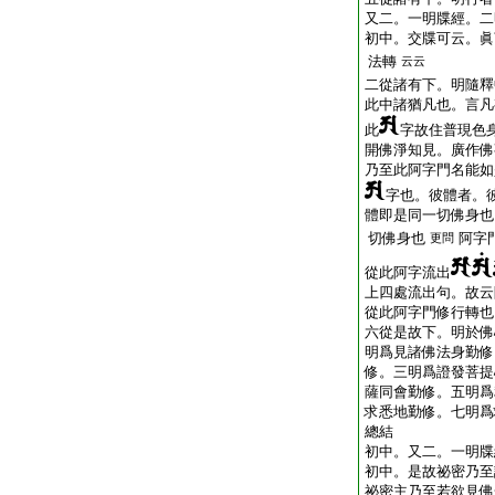
又二。一明牒經。二
初中。交牒可云。眞
法轉
云云
二從諸有下。明隨釋
此中諸猶凡也。言凡
此
字故住普現色
開佛淨知見。廣作佛
乃至此阿字門名能如
字也。彼體者。
體即是同一切佛身也
切佛身也
阿字
更問
從此阿字流出
上四處流出句。故云
從此阿字門修行轉也
六從是故下。明於佛
明爲見諸佛法身勤修
修。三明爲證發菩提
薩同會勤修。五明爲
求悉地勤修。七明爲
總結
初中。又二。一明牒
初中。是故祕密乃至
祕密主乃至若欲見佛