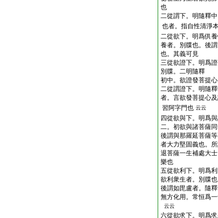
也
二從謂下。明隨釋中
也者。指自性清淨
二從欲下。明爲供養
養者。別牒也。後謂
也。其義可見
三從欲證下。明爲證
別牒。二明隨釋
初中。欲證發菩提心
二從謂證下。明隨釋
者。言欲發菩提心及
習阿字門也
云云
四從欲與下。明爲與
二。初欲與諸菩薩同
後謂與那羅延菩薩等
者大力堅固義也。所
退菩薩一生補處大士
樂也
五從欲利下。明爲利
欲利衆生者。別牒也
後謂如毘盧者。隨釋
無方化用。常恒爲一
云云
六從欲求下。明爲求