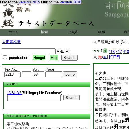
Link to the
version 2015
Link to the
version 2018
ホーム
検索
ご挨拶
組織
利
大正蔵検索
大日經疏妙印鈔 (No.
416
417
418
点:
無
/
有
]
[CITE]
punctuation
Hangul
Eng
TextNo.
Vol.
Page
引之也
二從如上下。明隨釋
命。二明同種子。三
INBUDS
五明同勝義出現
INBUDS
(Bibliographic Database)
初中。如上世出世間
Search
世間治生産業。阿字
見。故云如上世出世
能爲也
二從復阿字下。明同
Digital Dictionary of Buddhism
聲等者。言開口必
電子佛教辭典
故開口之時
字即
パスワードがない場合は「guest」でログインしてくださ