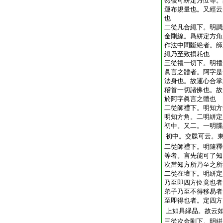
然後可絣定方位等。
運布規量也。又經云
也
二從凡合繩下。明調
金剛線。爲絣定方角
作法中間斷絶者。師
繩乃至致損耗也
三從禮一切下。明禮
眞言之體者。阿字是
法身也。故運心合掌
稽首一切諸佛也。故
於阿字眞言之體也
二從師禮下。明知方
明知方角。二明絣定
初中。又二。一明牒
初中。交牒可云。
二從師禮下。明隨釋
等者。言先能可了知
次當知方所乃至之所
二從在壇下。明絣定
乃至即四方位竟也者
弟子乃至不得移易者
至即得也者。定四方
上如具縁品。故云
三從次金剛下。明絣