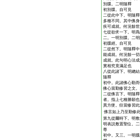
別牒。二明隨釋
初別牒。自可見
二從此中下。明隨釋
多種不同。其中佛身
疾可成就。何況餘世
七從欲求一下。明爲
二。一明別牒。二明
初牒經。自可見
二從然下。明隨釋中
能成就。何況餘一切
成就。此句明心法成
實相究竟滿足也
八從此諸下。明總結
隨釋
初中。此諸佛心勤而
佛心當勤修習之文。
二從佛言下。明隨釋
者。指上七種勝願也
異方便。但當修習此
佛言如上乃至勤修
第九從爾時下。明敷
明表説敷置聖位。二
尊
初中。又三。一明牒