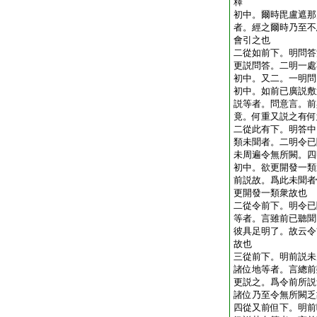
釋
初中。爾時毘盧遮那
者。經之爾時乃至不
會引之也
二從如前下。明問答
更説問答。二明一處
初中。又二。一明問
初中。如前已廣説敷
説等者。問意言。前
竟。何重又説之有何
二從此有下。明答中
類未聞者。二明令已
未周遍令無所闕。四
初中。欲更開發一類
前説故。爲此未聞者
更開發一類衆故也
二從令前下。明令已
等者。言雖前已聽聞
彼具足明了。故云令
故也
三從前下。明前説未
諸位地等者。言總前
更説之。爲令前所説
諸位乃至令無所闕乏
四從又前但下。明前