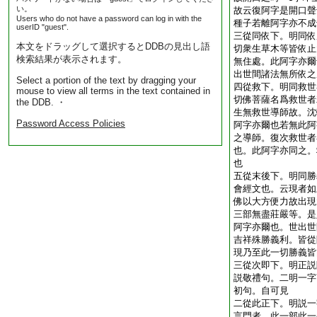
い。
故云復阿字是開口聲
Users who do not have a password can log in with the
種子若離阿字亦不成
userID "guest".
三從同依下。明同依
本文をドラッグして選択するとDDBの見出し語
切衆生草木等皆依止
検索結果が表示されます。
無住處。此阿字亦爾
出世間諸法無所依之
Select a portion of the text by dragging your
四從救下。明同救世
mouse to view all terms in the text contained in
切佛菩薩名爲救世者
the DDB. ・
生無救世導師故。沈
Password Access Policies
阿字亦爾也若無此阿
之導師。復次救世者
也。此阿字亦同之。
也
五從末後下。明同勝
會經文也。云現者如
佛以大方便力故出現
三部無盡莊嚴等。是
阿字亦爾也。世出世
吉祥殊勝義利。皆從
現乃至此一切勝義皆
三從次即下。明正説
説敬禮句。二明一字
初句。自可見
二從此正下。明説一
言門者。此一部此一