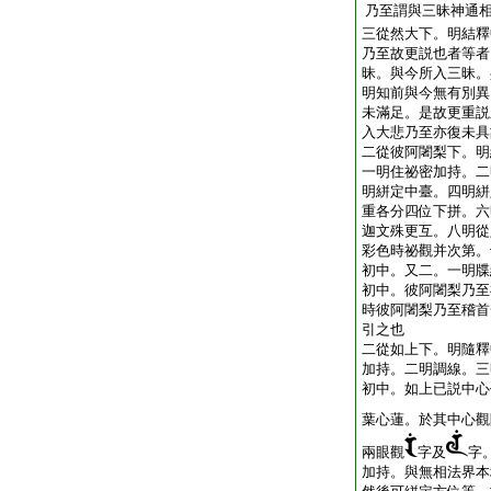
乃至謂與三昧神通
三從然大下。明結釋
乃至故更説也者等者
昧。與今所入三昧。
明知前與今無有別異
未滿足。是故更重説
入大悲乃至亦復未具
二從彼阿闍梨下。明
一明住祕密加持。二
明絣定中臺。四明絣
重各分四位下拼。六
迦文殊更互。八明從
彩色時祕觀并次第。
初中。又二。一明牒
初中。彼阿闍梨乃至
時彼阿闍梨乃至稽首
引之也
二從如上下。明隨釋
加持。二明調線。三
初中。如上已説中心
葉心蓮。於其中心觀
兩眼觀
字及
字
加持。與無相法界本