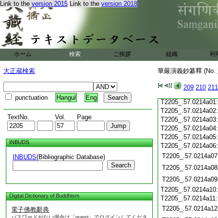
Link to the
version 2015
Link to the
version 2018
T2205_.57.0213c20
T2205_.57.0213c21
T2205_.57.0213c22
T2205_.57.0213c23
T2205_.57.0213c24
ホーム
検索
ご挨拶
組織
利
T2205_.57.0213c25
T2205_.57.0213c26
大正蔵検索
華嚴演義鈔纂釋 (No.
T2205_.57.0213c27
T2205_.57.0213c28
209
210
211
T2205_.57.0213c29
punctuation
Hangul
Eng
T2205_.57.0214a01
T2205_.57.0214a02
TextNo.
Vol.
Page
T2205_.57.0214a03
T2205_.57.0214a04
T2205_.57.0214a05
INBUDS
T2205_.57.0214a06
T2205_.57.0214a07
INBUDS
(Bibliographic Database)
Search
T2205_.57.0214a08
T2205_.57.0214a09
T2205_.57.0214a10
Digital Dictionary of Buddhism
T2205_.57.0214a11
T2205_.57.0214a12
電子佛教辭典
パスワードがない場合は「guest」でログインしてくださ