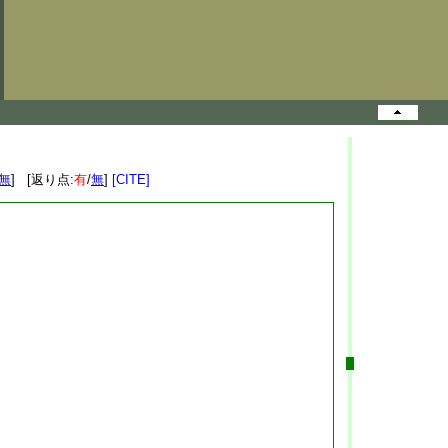
無
] [返り点:
有
/
無
]
[CITE]