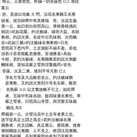
:
釋云。又擧普賢。即攝一切菩薩也
准此
已上
:
案云
:
抄。是故以化儀
問。法花名漸圓又名漸
文
:
頓者。彼宗師釋中有其種哉 答。法花玄義
:
第一云。如日初出前照高山。厚殖善根感此
:
頓説○此如花嚴。約法被縁。縁得大益。名頓
:
教相。約説次第。名從牛出乳味相。次照幽
:
谷○此如三藏○約法被縁名漸教相○日光
:
普照高下悉均平。土圭測影不縮不盈。若低
:
頭若小音若散亂若微善。皆成佛道○具如
:
今經。若約法被縁。名漸圓教若約説次第醍
:
醐味相。當知花嚴之譬與涅槃義同○皆先
:
菩薩。次及二乘。後則平等凡聖
已上
:
淨名方等及大品般若並云。約法被縁猶
:
是漸教。又約説次第則方等名生蘇。般若
:
名熟蘇
以文繁故略不引之。如此釋
云云
:
者。五味中乳味名頓。餘四味通名漸也。華
:
嚴之譬者。日照高山等譬。與涅槃五味義
:
圓也
爲言
:
釋籤第一云。次譬法花中土圭等者累土也。
:
故字從具足土謂之爲圭○若約法被縁名漸
:
圓教者。此文語略。具足應云。鹿苑漸。後會
:
漸歸圓故云漸圓。人不見之。便謂法花漸圓。
:
華嚴爲頓圓。不知華嚴部中有別乃至般若