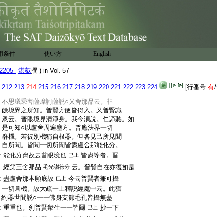
:
知
已上
:
同居分身者。寶塔品云。我分身諸佛在十
:
方世界説法者。今應當集
寂光地踊
已上
:
者。踊出品云。是諸菩薩○在此娑婆世界
:
之下。此界虚空中住
文句第九云。住
已上
用条件
使い方
English
:
處者常寂光土也。下方者法性之淵底玄
:
宗之極地。故言下地
已上
2205_
湛叡
撰 ) in Vol. 57
:
問。且准此師等釋以言之時。花嚴亦是顯露
:
非祕密可云歟 答。彼宗師不可許。但探玄
212
213
214
215
216
217
218
219
220
221
222
223
224
[行番号:
有
/
:
記第一釋所被機云。一正爲者。謂是一但乘
:
不思議乘菩薩摩訶薩説○又舍那品云。非
:
餘境界之所知。普賢方便皆得入。又普賢識
:
衆云。普眼境界清淨身。我今演説。仁諦聽。如
:
是可知○以盧舍周遍塵方。普應法界一切
:
群機。若彼別機稱自根器。但各見己所見聞
:
自所聞。皆聞一切所聞皆盡盧舍那能化分。
:
能化分齊故云普眼境也
皆盡等者。晋
已上
:
經第三舍那品
云。普賢自在亦復如是
毛光讃徳分
:
盡盧舍那本願底故
今云普賢者兼可攝
已上
:
一切圓機。故大疏一上釋説經處中云。此猶
:
約器世間説○一一佛身支節毛孔皆攝無盡
:
重重也。刹普賢衆生一一皆爾
抄一下
已上