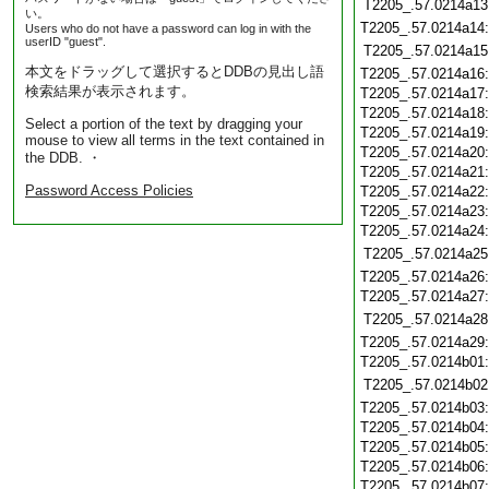
T2205_.57.0214a13
い。
T2205_.57.0214a14
Users who do not have a password can log in with the
userID "guest".
T2205_.57.0214a15
本文をドラッグして選択するとDDBの見出し語
T2205_.57.0214a16
検索結果が表示されます。
T2205_.57.0214a17
T2205_.57.0214a18
Select a portion of the text by dragging your
T2205_.57.0214a19
mouse to view all terms in the text contained in
T2205_.57.0214a20
the DDB. ・
T2205_.57.0214a21
Password Access Policies
T2205_.57.0214a22
T2205_.57.0214a23
T2205_.57.0214a24
T2205_.57.0214a25
T2205_.57.0214a26
T2205_.57.0214a27
T2205_.57.0214a28
T2205_.57.0214a29
T2205_.57.0214b01
T2205_.57.0214b02
T2205_.57.0214b03
T2205_.57.0214b04
T2205_.57.0214b05
T2205_.57.0214b06
T2205_.57.0214b07