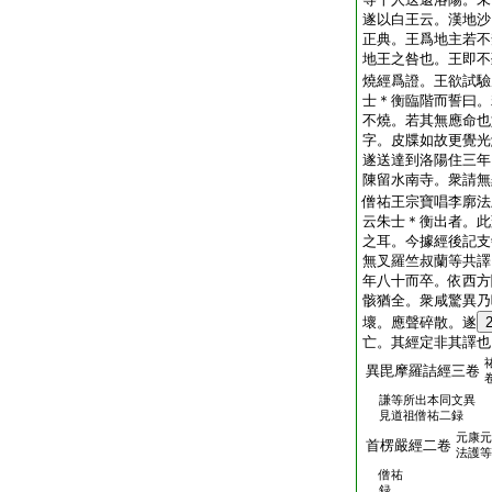
遂以白王云。漢地沙
正典。王爲地主若不
地王之咎也。王即不
燒經爲證。王欲試驗
士＊衡臨階而誓曰。
不燒。若其無應命也
字。皮牒如故更覺光
遂送達到洛陽住三年
陳留水南寺。衆請無
僧祐王宗寶唱李廓法
云朱士＊衡出者。此
之耳。今據經後記支
無叉羅竺叔蘭等共譯
年八十而卒。依西方
骸猶全。衆咸驚異乃
壞。應聲碎散。遂
亡。其經定非其譯也
異毘摩羅詰經三卷
謙等所出本同文異
見道祖僧祐二録
元康元
首楞嚴經二卷
法護等
僧祐
録