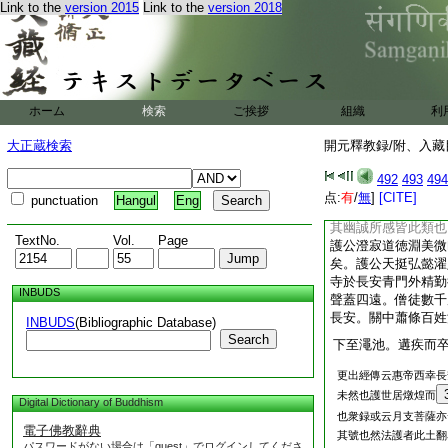
Link to the
version 2015
Link to the
version 2018
學。貫綜詁訓音義字
經還歸東夏。自燉煌
江
13
左。沿路傳
年景戌至
14
慜帝
等經一百七十五部。
眞竺法首。陳士倫孫
ホーム
検索
ご挨拶
組織
利
護旨執筆詳校。而護
業。終身寫譯勞不告
大正蔵検索
開元釋教録/附、入藏目
者護之力也。末隱居
漱。後有採薪者。穢
492
493
494
徊歎曰。人之無徳遂
点:
有
/
無
]
[CITE]
punctuation
Hangul
Eng
眞無以自給。正當移
其幽誠所感皆此類也
TextNo.
Vol.
Page
護公澄寂道徳淵美微
矣。護公天挺弘懿濯
寺於長安青門外精勤
INBUDS
聲蓋四遠。僧徒數千
長安。關中蕭條百姓
INBUDS
(Bibliographic Database)
Search
下至澠池。遘疾而
更出經傳云惠帝西幸長
未然也護世居燉煌而
Digital Dictionary of Buddhism
也衆録或云月支菩薩亦
電子佛教辭典
其號也然法護者此土翻
パスワードがない場合は「guest」でログインしてくださ