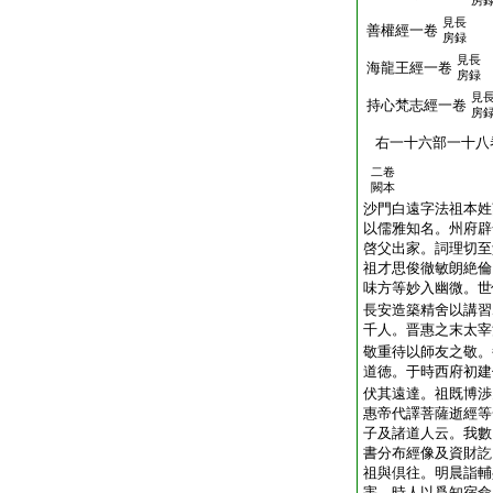
房
見長
善權經一卷
房録
見長
海龍王經一卷
房録
見
持心梵志經一卷
房
右一十六部一十八
二卷
闕本
沙門白遠字法祖本姓
以儒雅知名。州府辟
啓父出家。詞理切至
祖才思俊徹敏朗絶倫
味方等妙入幽微。世
長安造築精舍以講習
千人。晋惠之末太宰
敬重待以師友之敬。
道徳。于時西府初建
伏其遠達。祖既博渉
惠帝代譯菩薩逝經等
子及諸道人云。我數
書分布經像及資財訖
祖與倶往。明晨詣輔
害。時人以爲知宿命