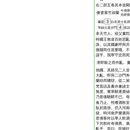
右二部五卷其本並闕
今准僧
優婆塞竺叔蘭
光經後
3
蘭是
白衣居士長房
4
等録云是沙門
首誤
本天竺人。祖父婁陀
時國王無道百姓思亂
誅。以其國豪呼與共
微賤而任居要職。不
謀乎。我寧守忠而死
泄即殺之而作亂。
他國。其婦兄二人並
大亂。即與二沙門奔
蘭幼而聰辯。從二舅
梵晋語及書亦兼諸文
無度。嘗單騎逐鹿値
乃差後馳騁不已。母
食乃止。性嗜酒飮至
臥於路傍。仍入河南
獄。時河南尹樂廣與
君僑客何以學人飮酒
下共飮何有僑舊。廣
亂乎。答曰。民雖狂