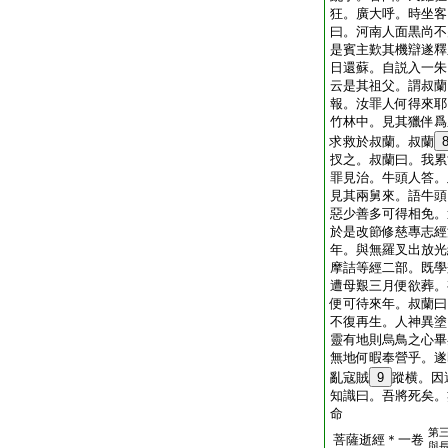
狂。廣大呼。時坐客
曰。河南人面黒尚不
是賓主歎其機辯遂釋
日還蘇。自説入一朱
云是其祖父。謂叔蘭
報。汝罪人何得來耶
竹林中。見其獵伴爲
求救於叔蘭。叔蘭
扠之。叔蘭曰。我累
罪見治。牛頭人答。
見其兩舅來。語牛頭
惡少善多可得相免。
於是改節修慈專志經
年。與無羅叉出放光
摩詰等經二部。既學
遭母艱三月便欲葬。
便可待來年。叔蘭曰
不復再生。人神異塗
靈有地則烏鳥之心畢
無地何暇奉營乎。遂
亂寇賊
9
蹤横。因
知識曰。吾將死矣。
命
第
菩薩逝經＊一卷
與