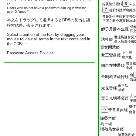
6
い。
録及隋法經録
内立
Users who do not have a password can log in with the
7
檢群録護所出經多
userID "guest".
多是別生等經有非護公
本文をドラッグして選択するとDDBの見出し語
正譯之數今爲實録故總
検索結果が表示されます。
或
師子月佛本生經
詳
Select a portion of the text by dragging your
世注爲疑曾見
mouse to view all terms in the text contained in
法社經
是人所造今編
the DDB. ・
寶女問慧經
Password Access Policies
上二經
梵王變身經
出大集
出自在
四自在神通經
王經
出
金剛藏菩薩行經
備
出正法
光世音經
華經
亦
寶日光明菩薩經
華
或作
9
普首童眞經
出普
隨藍本經
馬王經
彌勒爲女身經
隨藍等四經