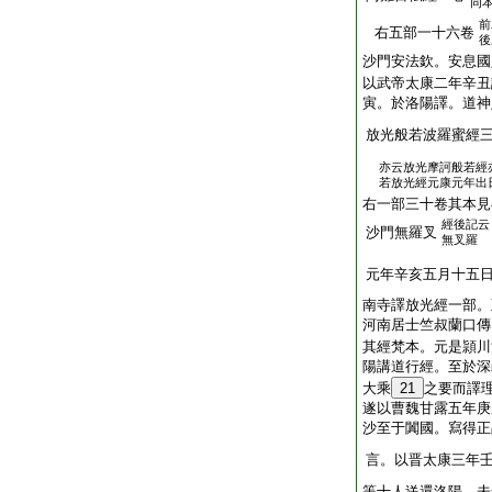
同
前
右五部一十六卷
後
沙門安法欽。安息國
以武帝太康二年辛丑
寅。於洛陽譯。道神
放光般若波羅蜜經
亦云放光摩訶般若經
若放光經元康元年出
右一部三十卷其本見
經後記云
沙門無羅叉
無叉羅
元年辛亥五月十五
南寺譯放光經一部。
河南居士竺叔蘭口傳
其經梵本。元是頴川
陽講道行經。至於深
大乘
21
之要而譯
遂以曹魏甘露五年庚
沙至于闐國。寫得正
言。以晋太康三年
等十人送還洛陽。未