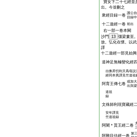
寶女下二十七經並
出。今並刪之
護公自
衆經目録一卷
目録中
十二遊經一卷
初出
右一部一卷本闕
沙門
13
彊梁婁至
放。弘化在懷。以武
譯
十二遊經一部見始興
道神足無極變化經
出佛昇忉利天爲母説
經同本異譯見竺道祖
或加大
阿育王傳七卷
出與梁
道祖
録
文殊師利現寶藏經
安年譯見
竺道祖録
阿闍＊貰王經二卷
第
阿難目佉經一卷