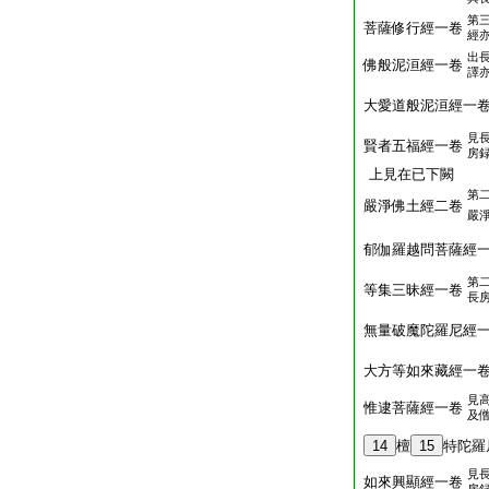
第
菩薩修行經一卷
經
出
佛般泥洹經一卷
譯
大愛道般泥洹經一
見
賢者五福經一卷
房
上見在已下闕
第
嚴淨佛土經二卷
嚴
郁伽羅越問菩薩經
第
等集三昧經一卷
長
無量破魔陀羅尼經
大方等如來藏經一
見
惟逮菩薩經一卷
及
14
檀
15
特陀羅
見
如來興顯經一卷