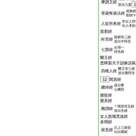
摩調王經
1
並出六度
或無經
菩薩悔過法經
龍樹十
亦云人所
人從所來經
出人本欲
貧窮經
貧窮等二經
何苦經
並出中阿含
出増一
七寶經
阿含經
醫王經
悉鞞梨天子詣佛説偈
醫王等三經
四種人經
並出雜阿含
12
閑居經
或云佛
總持經
心總持
腹使經
蜜具經
＊閑居等五經
雜讃經
並出生經
女人慾熾荒迷經
多聞經
已上三經並
寤意經
出出曜經