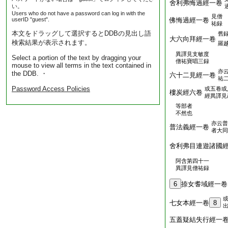
舍利弗悔過經一卷
い。
Users who do not have a password can log in with the
見僧
userID "guest".
佛悔過經一卷
祐録
本文をドラッグして選択するとDDBの見出し語
舊
大六向拜經一卷
検索結果が表示されます。
羅
異譯見支敏度
Select a portion of the text by dragging your
僧祐寶唱三録
mouse to view all terms in the text contained in
亦
the DDB. ・
六十二見經一卷
祐
Password Access Policies
或五卷或
樓炭經六卷
經異譯見
等部者
不然也
亦云普
普法義經一卷
者大同
舍利弗目連遊諸國
阿含第四十一
異譯見僧祐録
6
捺女耆域經一卷
七女本經一卷
8
五蓋疑結失行經一