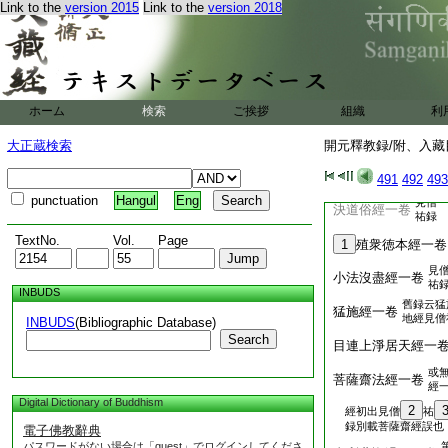
金益長者子經一卷
Link to the
version 2015
Link to the
version 2018
見僧
離垢蓋經一卷
祐録
見僧
慧明經一卷
祐録
見僧
衆祐經一卷
ホーム
検索
ご挨拶
組織
利
祐録
祐
三轉日明經一卷
大正蔵検索
開元釋教録/附、入藏目
見
見僧
十等藏經一卷
491
492
493
祐録
punctuation
Hangul
Eng
見僧
決道俗經一卷
祐録
TextNo.
Vol.
Page
1
殖衆徳本經一卷
見
小法沒盡經一卷
祐
INBUDS
舊録云猛
猛施經一卷
地經見僧
INBUDS
(Bibliographic Database)
Search
目連上淨居天經一
或
菩薩齋法經一卷
經
Digital Dictionary of Buddhism
2
經初出見僧
祐
録別載菩薩齋經誤也
電子佛教辭典
パスワードがない場合は「guest」でログインしてくださ