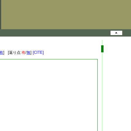
有
] [返り点:
有
/
無
]
[CITE]