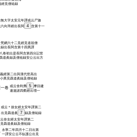
過經見僧祐録
録無大字太安元年譯或云尸迦
4
越六向拜經出長阿
含第十一
云梵網六十二見經見道祖僧
二録出長阿含第十四異譯
八卷初出是長阿含第四分記世
聶道眞録及僧祐録安公云出方
義經第二出與漢代世高出
小異見聶道眞録及僧祐録
5
或云舍利弗
摩目建
經一卷
連遊諸四衢經出増一
或云＊捺女經太安年譯第二
7
出見聶道眞
録及僧祐録
或云奈女經太安年譯第二
出見聶道眞録及僧祐録
永寧二年四月十二日出第
卷
一譯安公云不似護公出見