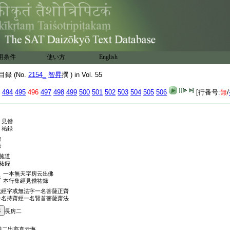
祐録
用条件
使い方
English
録云月明
録 (No.
2154_
智昇
撰 ) in Vol. 55
僧祐録
494
495
496
497
498
499
500
501
502
503
504
505
506
[行番号:
無
/
見僧
祐録
僧
録
施道
祐録
一本無天字房云出佛
卷
本行集經見僧祐録
無經字或無法字一名菩薩正齋
一名持齋經一名賢首菩薩齋法
3
長房二
第二出亦直云悔