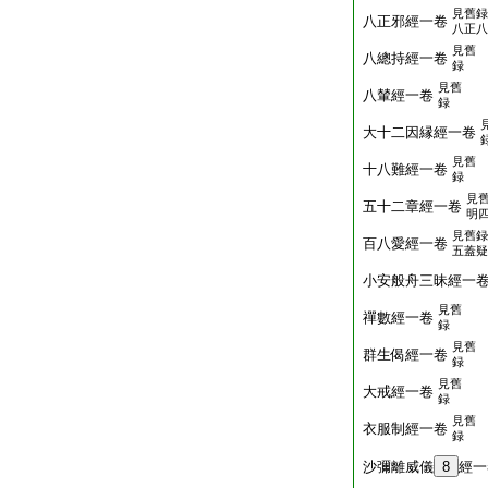
見舊録
八正邪經一卷
八正八
見舊
八總持經一卷
録
見舊
八輦經一卷
録
大十二因縁經一卷
見舊
十八難經一卷
録
見
五十二章經一卷
明
見舊録
百八愛經一卷
五蓋疑
小安般舟三昧經一
見舊
禪數經一卷
録
見舊
群生偈經一卷
録
見舊
大戒經一卷
録
見舊
衣服制經一卷
録
沙彌離威儀
8
經一