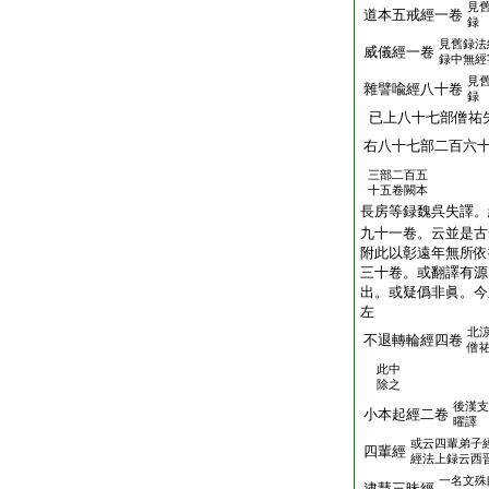
見
道本五戒經一卷
録
見舊録法
威儀經一卷
録中無經
見
雜譬喩經八十卷
録
已上八十七部僧祐
右八十七部二百六
三部二百五
十五卷闕本
長房等録魏呉失譯。
九十一卷。云並是古
附此以彰遠年無所依
三十卷。或翻譯有源
出。或疑僞非眞。今
左
北
不退轉輪經四卷
僧
此中
除之
後漢支
小本起經二卷
曜譯
或云四輩弟子
四輩經
經法上録云西
一名文殊
逮慧三昧經