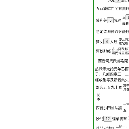
3
八經
並出
五百婆羅門問有無
亦
薩和菩
5
薩經
薩和
慧定普遍神通菩薩
亦云貧
貧女
8
人經
難陀經
亦云阿秋那
阿秋那經
羅門等五經
西晋司馬氏都洛陽
起武帝太始元年乙酉
子。凡經四帝五十二
經戒集等及新舊集失
於
部合五百九十卷
見
闕
本
一
西晋沙門竺法護
五
沙門
12
彊梁婁至
五部一十
沙門安法欽