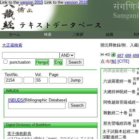
魔王請問經四卷
Link to the
version 2015
Link to the
version 2018
釋提桓因所問經三卷
大梵天王請轉法輪經
法華光瑞菩薩現壽
普賢菩薩答難二千經
ホーム
検索
ご挨拶
組織
利
梵天王請佛千首經
大正蔵検索
開元釋教録/附、入藏目
見
菩薩常行經一卷
録
487
488
489
舊
熒火六度經一卷
点:
有
/
無
]
[CITE]
punctuation
Hangul
Eng
云
内禪波羅蜜經一卷
TextNo.
Vol.
Page
見
六波羅蜜經一卷
録
INBUDS
大總持神呪經一卷
INBUDS
(Bibliographic Database)
阿惟越致菩薩戒經
Search
見舊
雜數經二十卷
録
見
那先譬喩經四卷
Digital Dictionary of Buddhism
録
太子試藝本起經二卷
電子佛教辭典
深斷連經二卷
パスワードがない場合は「guest」でログインしてくださ