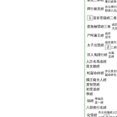
事行經單
亦云禪行
禪行斂意經
那律八念
1
濡首菩薩經二卷
或
度無極譬經三卷
大
或作
尸呵遍王經
尼字
或作惠字
太子法慧經
2
二經
出義
淫人曳踵行經
足經
人詐名爲道經
貧女聽經
亦云貧女
蛇齧命終經
齧命終生
國王癡夫人經
賣智慧經
初受道經
學經
學福共
福經
是一經
八部僧行名經
亦云化喩經人
化譬經