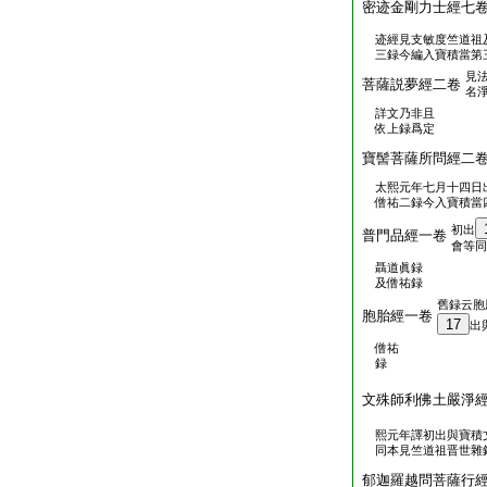
密迹金剛力士經七
迹經見支敏度竺道祖
三録今編入寶積當第
見
菩薩説夢經二卷
名
詳文乃非且
依上録爲定
寶髻菩薩所問經二
太熙元年七月十四日
僧祐二録今入寶積當
初出
普門品經一卷
會等同
聶道眞録
及僧祐録
舊録云胞
胞胎經一卷
17
出
僧祐
録
文殊師利佛土嚴淨
熙元年譯初出與寶積
同本見竺道祖晋世雜
郁迦羅越問菩薩行