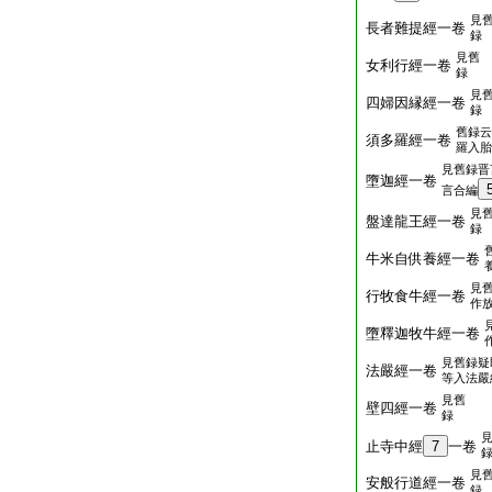
見
長者難提經一卷
録
見舊
女利行經一卷
録
見
四婦因縁經一卷
録
舊録云
須多羅經一卷
羅入胎
見舊録晋
墮迦經一卷
言合編
見
盤達龍王經一卷
録
牛米自供養經一卷
見
行牧食牛經一卷
作
墮釋迦牧牛經一卷
見舊録疑
法嚴經一卷
等入法嚴
見舊
壁四經一卷
録
止寺中經
7
一卷
見
安般行道經一卷
録