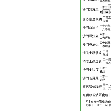
六卷經集
一部三
沙門無羅叉
14
卷
二部五
優婆塞竺叔蘭
卷經
一十六部
沙門白法祖
十八卷經
四部一十
沙門釋法立
二卷經集
四十部五
沙門釋法炬
十卷經律
二部三
清信士聶承遠
卷經
二十四
清信士聶道眞
十六卷
四部五
沙門支法度
卷經
一部一
沙門若羅嚴
卷經
五十八
新舊諸失譯經
五十六
光讃般若波羅蜜經
同本亦云光讃摩訶般
七年十一月二十五日