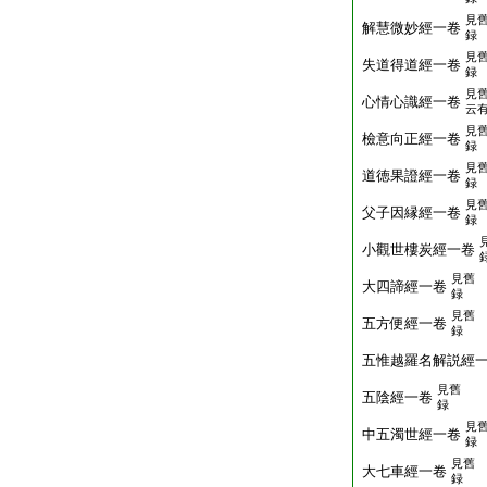
見
解慧微妙經一卷
録
見
失道得道經一卷
録
見
心情心識經一卷
云
見
檢意向正經一卷
録
見
道徳果證經一卷
録
見
父子因縁經一卷
録
小觀世樓炭經一卷
見舊
大四諦經一卷
録
見舊
五方便經一卷
録
五惟越羅名解説經
見舊
五陰經一卷
録
見
中五濁世經一卷
録
見舊
大七車經一卷
録