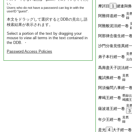
い。
摩訶目
1
揵連與佛
Users who do not have a password can log in with the
userID "guest".
見
阿難得道經一卷
録
本文をドラッグして選択するとDDBの見出し語
検索結果が表示されます。
阿難般泥洹經一卷
Select a portion of the text by dragging your
阿那律念復生經一
mouse to view all terms in the text contained in
the DDB. ・
沙門分衞見怪異經
Password Access Policies
見
弟子本行經一卷
云
爲壽盡天子説法經
見舊
魔試佛經一卷
録
阿須倫問八事經一
舊録云
摩竭王經一卷
竭國王
見
薩波達王經一卷
3
見舊
年少王經一卷
録
是光
4
大子經一卷