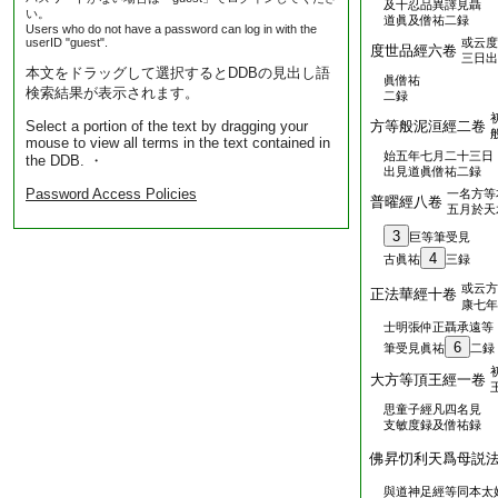
及十忍品異譯見聶
い。
道眞及僧祐二録
Users who do not have a password can log in with the
userID "guest".
或云度
度世品經六卷
三日出
本文をドラッグして選択するとDDBの見出し語
眞僧祐
検索結果が表示されます。
二録
Select a portion of the text by dragging your
方等般泥洹經二卷
mouse to view all terms in the text contained in
始五年七月二十三日
the DDB. ・
出見道眞僧祐二録
Password Access Policies
一名方等
普曜經八卷
五月於天
3
巨等筆受見
4
古眞祐
三録
或云方
正法華經十卷
康七年
士明張仲正聶承遠等
6
筆受見眞祐
二録
大方等頂王經一卷
思童子經凡四名見
支敏度録及僧祐録
佛昇忉利天爲母説
與道神足經等同本太