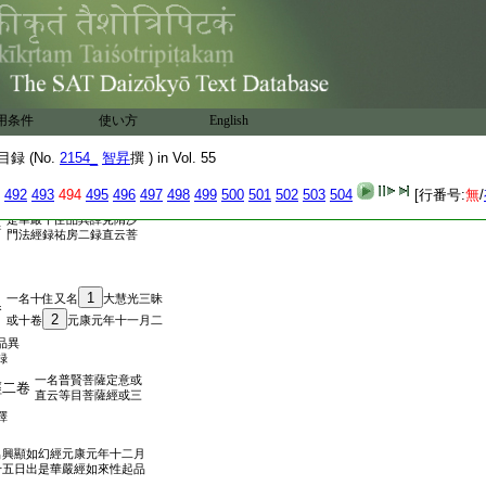
來大哀經元康元年七月七日出
33
三
已訖有二十八品是大集初
見竺
録
康八年四月二十七日出是大集
34
女品異譯或四卷亦直
云寶女
用条件
使い方
English
録 (No.
2154_
智昇
撰 ) in Vol. 55
二録
云無言菩薩經是大集無言品異
492
493
494
495
496
497
498
499
500
501
502
503
504
[行番号:
無
/
或一卷見聶道眞録及僧祐録
是華嚴十住品異譯見隋沙
卷
門法經録祐房二録直云菩
1
一名十住又名
大慧光三昧
卷
2
或十卷
元康元年十一月二
品異
録
一名普賢菩薩定意或
經二卷
直云等目菩薩經或三
譯
名興顯如幻經元康元年十二月
十五日出是華嚴經如來性起品