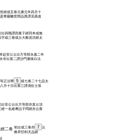
世經或五卷元康元年四月十
是華嚴離世間品異譯見聶道
初出與隋譯四童子經同本或無
般字或三卷或云大般泥洹經太
本起安公云出方等部永嘉二年
水寺出第二譯沙門康殊白法
5
等正法華
或七卷二十七品太
八月十日出第三譯清信士張
初出安公云出方等部亦直云頂
王經一名維摩詰子問經亦云善
7
初出或三卷亦
云
法經二卷
佛昇忉利天品經
始