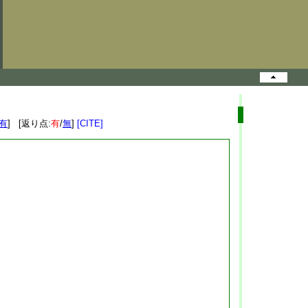
有
] [返り点:
有
/
無
]
[CITE]