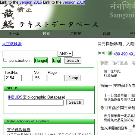
Link to the
version 2015
Link to the
version 2018
舊録云如
大哀經八卷
八月二十
品別譯或六卷或七卷
道祖晋世雜録及僧祐
太
寶女所問經三卷
寶
ホーム
検索
ご挨拶
組織
利
問慧經亦云寶女三昧
大正蔵検索
開元釋教録/附、入藏目
35
經見道
袒僧祐
或
無言童子經二卷
489
490
491
譯
punctuation
Hangul
Eng
菩薩十住行道品一
薩十住即此
TextNo.
Vol.
Page
行道品是
漸備一切智徳經五
INBUDS
十一日出是華嚴十地
INBUDS
(Bibliographic Database)
譯見聶道眞及僧祐二
Search
等目菩薩所問三昧
卷是新華嚴十定品異
舊經無此品見僧祐録
Digital Dictionary of Buddhism
一
如來興顯經四卷
電子佛教辭典
二
パスワードがない場合は「guest」でログインしてくださ