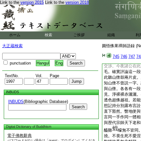
Link to the
version 2015
Link to the
version 2018
麼。僧問。世尊久默
召飮光密傳法眼。師
一點水墨兩處成龍。
瓠連根苦。甜瓜徹蔕
烏龜喫生菜。師云取
觀時節因縁。時節若
ホーム
検索
ご挨拶
組織
利
未至。理地未明。便
問諸公。即今是什麼
大正蔵検索
圓悟佛果禪師語録 (N
莫是小參時節麼。莫
是説禪説道時節麼。
745
746
747
74
莫是心境一如時節麼
punctuation
Hangul
Eng
交渉。今夜諸公在此
毛。確實評論這一段
TextNo.
Vol.
Page
此聽山僧鼓兩片皮。
知山僧不曾説一字。
與山僧。各各有一段
INBUDS
見。淨裸裸赤灑灑。
透色超佛越祖。若能
INBUDS
(Bibliographic Database)
想記持分別露布言詮
Search
直下豁然。瞥地便與
言同一手作同一體相
與歴代宗師天下老和
Digital Dictionary of Buddhism
醯雞
蠓無不皆同
電子佛教辭典
撓。不畏生死不愛涅
パスワードがない場合は「guest」でログインしてくださ