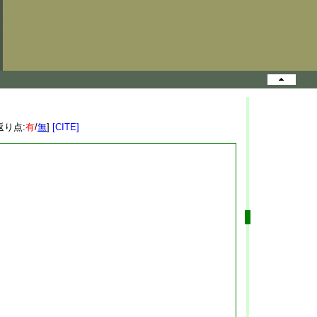
返り点:
有
/
無
]
[CITE]