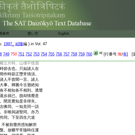
斯要。及至末後爲什麼獨
云。正是龍頭蛇尾進云。
師云。帶累山僧進云。苦
甜。師云灼然。進云。也是
性。乃云。欲知佛性義。當
至其理自彰。苟或時節
用条件
使い方
English
乃業識茫茫無本可據。敢
時節。莫是黄昏時節麼。
o.
1997_
紹隆
編 ) in Vol. 47
是坐立儼然時節麼。莫
莫是萬像交參時節麼。
8
749
750
751
752
753
754
755
756
757
758
759
760
[行番号:
無
/
有
] [
。若與麼儱侗。且喜沒
權立片時。山僧不惜眉
時節去也。只如諸人在
用作時節正墮常情須。
諸人不曾聞一言。諸人
大事。輝騰今古迥絶知
各不相知各不相到。透聲
退歩就已。脱却情塵意
。聞見覺知是非得失。
古佛同。一知見同一語
。非唯與諸聖同。亦乃
尚同。下至四生六道
。不被前塵所惑知解所
槃。放曠平常隨時任運