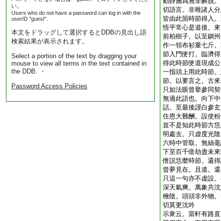
動靜施爲無非解脱。
い。
切語言。非唯諸人分
Users who do not have a password can log in with the
皆由此箇時節得入。
userID "guest".
悟平常心是道後。來
本文をドラッグして選択するとDDBの見出し語
前柏樹子。以至鎭州
検索結果が表示されます。
作一領布衫重七斤。
節入門便打。臨濟得
Select a portion of the text by dragging your
得此時節便道現成公
mouse to view all terms in the text contained in
the DDB. ・
一指頭上用此時節。
節。以要言之。古來
Password Access Policies
只如法眼曾擧參同契
無過此語也。向下中
話。至最後謹白參玄
住恩大難酬。設使粉
豈不是知此時節方恁
明處去。只虚度光陰
六時中管取。無絲毫
下至百千億劫盡未來
僧説恁麼時節。還得
曾夢見在。且道。還
只這一句亦不虚設。
深天氣爽。萬象共沈
檜陰。頭頭非外物。
切莫更沈吟
示衆云。當軒有路直