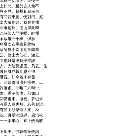
能轉一切境界。能使一
上如此。至於古人無不
豈不見。趙州初參南泉
有問西來意。便對曰。庭
出大蘿葡頭。我在青州
非唯趙州。徳山得此時
此時節入門便喝。睦州
案放爾三十棒。倶胝
鳥窠吹布毛處見此時
宗師無不皆用此箇時節。
云。竺士大仙心。遂云。
間也只是應時應節説
人。光陰莫虚度。乃云。住
骨碎身亦報此恩不得。
麼説。如今若未有發
。若參得徹底分明去。二
許落虚。非唯二六時中。
際。悉不落虚。只如山
諦當也未。復云。夢也未
有爲人處也無。若善參詳。
有箇山頌擧似大衆。秋
沈。月瑩池塘靜。風清松
一一本來心。直下便薦取。
下坦平。慣戰作家便請