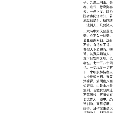
子。九度上洞山。是
春。進云。恁麼則春
云。一任卜度。師乃
證者識同道者知。若
地獄如箭射。所以諸
一法與人。只要諸人
二六時中如天普蓋似
毫。亦不欠一絲毫。
若更躊躕四顧。説有
不會。有得有不得。
尊宿天下老和尚。拂
通。其實與爾諸人。
直下到安閑之地。也
者也。七十三八十四
也。一切境界一切有
下一念頃脱得情塵去
大小長短方圓。青黄
淨裸裸。於聞處八面
短好惡。山是山水是
無別。若能實頭到這
不落勝妙。更須知有
切境界入一塵中。悉
邊刹海。直得恁麼。
始得。且作麼生是大
須朝海去。到頭雲定