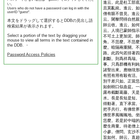
進云。此是杜工部底
い。
且莫亂統。進云。如
Users who do not have a password can log in with the
userID "guest".
僧有眼不曾見。進云
云。闍黎問得自然親
本文をドラッグして選択するとDDBの見出し語
師云收。進云。如何
検索結果が表示されます。
云。人境已蒙師指示
Select a portion of the text by dragging your
不可土上更加泥。師
mouse to view all terms in the text contained in
角。不恁麼。不恁麼
the DDB. ・
麼。暗隔兩重關。不
路。此四句若排著四
Password Access Policies
劃斷。則爲祥爲瑞。
事。只爲群機有利鈍
諸聖出來。應物現形
有照有用有殺有活。
別千差只如。正當恁
如劍樹口似血盆。一
露布截斷葛藤。天是
水。長是長短是短。
得動著。直下承當。
把手共行。有佛世界
佛世界風颯颯地。坐
恁麼。若是於中端的
麼生商量。待老僧上
小參。僧問。玄沙不
旨如何。師云。直超