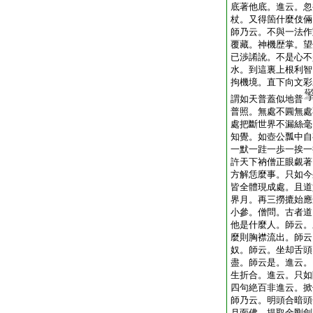
底著他底。進云。忽
杖。又得箇什麼伎倆
師乃云。不與一法作
覆藏。神機歴掌。望
已渉誵訛。不是心不
水。到這裏上根利智
拘機境。直下向文彩
謂如天普蓋似地普
普照。無處不圓無處
處把斷世界不漏絲毫
知覺。如壺公瓢中自
一默一跬一歩一挨一
許天下衲僧正眼覷著
方解恁麼事。只如今
皆全體現成處。且道
界月。再三撈摝始應
小參。僧問。古者道
他是什麼人。師云。
麼則胸襟流出。師云
奴。師云。坐却舌頭
盡。師云是。進云。
生折合。進云。只如
四句絶百非進云。掀
師乃云。明頭合暗頭
月面佛。提取金剛劍