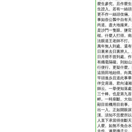
麼生參究。且作麼生
生證入。若有一絲頭
更不作一絲頭伎倆。
事如壺公瓢中自有天
尚道。盡大地撮來。
是沙門一隻眼。鹽官
槌。什麼人打得。南
法眼道王老師不打。
萬年無人到處。還有
日裏來去日裏辨人。
日月燈不曾到處。作
有纖毫隔礙。則如山
行便行。更疑什麼。
這箇田地始得。向萬
竿頭進歩且道此事畢
伴交肩過。君向潚湘
師云。一擧便知落處
三十棒。也是第九首
畔。一時座斷。大似
顯目前機用目前事。
出一入。正如開眼尿
漢。須知不恁麼所以
人直下承當得坐斷天
人麼。如無不免合水
去也。遂擧拂子云。