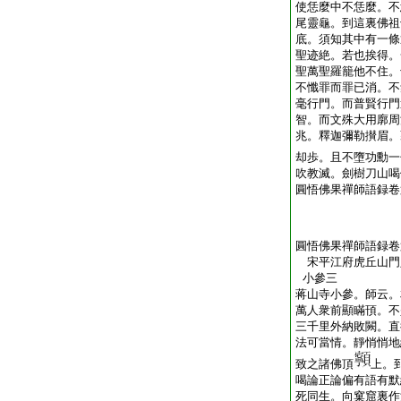
使恁麼中不恁麼。不
尾靈龜。到這裏佛祖
底。須知其中有一條
聖迹絶。若也挨得。
聖萬聖羅籠他不住。
不懺罪而罪已消。不
毫行門。而普賢行門
智。而文殊大用廓周
兆。釋迦彌勒攅眉。
却歩。且不墮功勳一
吹教滅。劍樹刀山喝
圓悟佛果禪師語録卷
圓悟佛果禪師語録卷
宋平江府虎丘山
小參三
蒋山寺小參。師云。
萬人衆前顯瞞頇。不
三千里外納敗闕。直
法可當情。靜悄悄地
致之諸佛頂
上。
喝論正論偏有語有默
死同生。向窠窟裏作