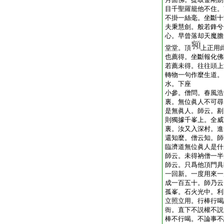
目千聖羅籠他不住。
不掛一絲毫。坐斷十
夫秉慧劍。般若鋒兮
心。早曾落却天魔膽
堂堂。頂
上正用
也薦得。坐斷報化佛
若薦未得。往往頭上
轉物一句作麼生道。
水。下座
小參。僧問。春風浩
裏。無位眞人不可尋
是無眞人。師云。剔
則獨據千峯上。全威
裏。汝又入深村。進
還知麼。僧云知。師
臨濟道無位眞人是什
師云。未得衲僧一半
師云。只爲他頂門具
一回新。一度用來一
成一百五十。師乃云
孤峯。石火光中。利
立照立用。行棒行喝
衙。直下不説權不説
棒不行喝。不論事不