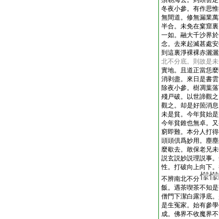
冬夜小參。有作思惟
無間道。修無漏業萬
半合。未免在窠窟裏
一如。融大千沙界於
念。去來起滅甚處安
到這裏淨裸裸赤灑灑
北不分底。則故是未
實地。且道正當恁麼
消剥盡。來日是書雲
除夜小參。樹凋葉落
殘戸破。以世諦觀之
觀之。却是好箇消息
未是貧。今年貧始是
今年貧錐也無卓。又
窮即難。本分人打得
頭頭倶爲妙用。塵塵
麼歇去。敢保老兄未
説玄説妙説理説事。
性。打破向上向下。
不辨南北不分
飯。遇茶喫茶不知是
僧門下潔白露淨底。
是生冤家。始有參學
成。佛界不收魔界不