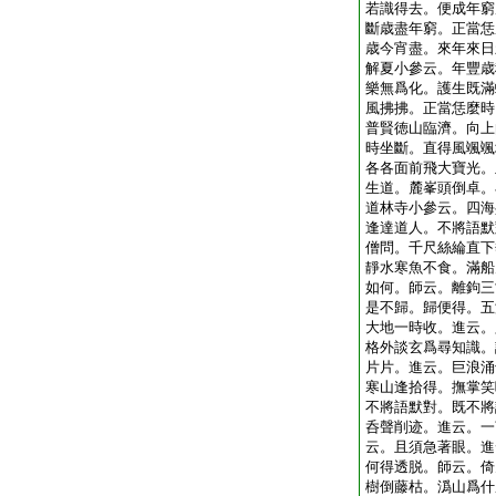
若識得去。便成年窮
斷歳盡年窮。正當恁
歳今宵盡。來年來日
解夏小參云。年豐歳
樂無爲化。護生既滿
風拂拂。正當恁麼時
普賢徳山臨濟。向上
時坐斷。直得風颯颯
各各面前飛大寶光。
生道。麓峯頭倒卓。
道林寺小參云。四海
逢達道人。不將語默
僧問。千尺絲綸直下
靜水寒魚不食。滿船
如何。師云。離鉤三
是不歸。歸便得。五
大地一時收。進云。
格外談玄爲尋知識。
片片。進云。巨浪涌
寒山逢拾得。撫掌笑
不將語默對。既不將
呑聲削迹。進云。一
云。且須急著眼。進
何得透脱。師云。倚
樹倒藤枯。潙山爲什