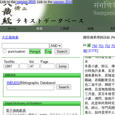
Link to the
version 2015
Link to the
version 2018
村後不迭店。進云。
云。切忌虚空裏
云。作麼生是爾著實
云。爭奈落霞與孤鶩
師云。賊過後張弓。
ホーム
検索
ご挨拶
組織
利
相。於上無佛祖可仰
嫉妒倶除。慈悲喜捨
大正蔵検索
圓悟佛果禪師語録 (N
拘。淨裸裸絶承當。
揚之不清。撥之不動
750
751
752
75
法。頭上孤危不立。
無
]
[CITE]
punctuation
Hangul
Eng
什麼長期百二十中期
功成一句作麼生道。
氷
TextNo.
Vol.
Page
冬夜小參。師云。佛
分時無許多事。及至
INBUDS
滅春夏秋冬。若隨波
圓融。若截斷衆流去
INBUDS
(Bibliographic Database)
也二途不渉。脚跟下
Search
衲僧。且道無陰陽地
三月盡。莫言冬後雪
小參。僧問。猿抱子
前。此是和尚舊時安
Digital Dictionary of Buddhism
境。師云。寺門高開
電子佛教辭典
進云。如何是境中人
パスワードがない場合は「guest」でログインしてくださ