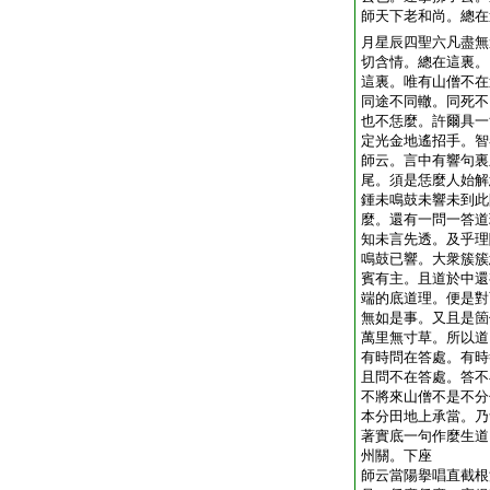
師天下老和尚。總在
月星辰四聖六凡盡無
切含情。總在這裏。
這裏。唯有山僧不在
同途不同轍。同死不
也不恁麼。許爾具一
定光金地遙招手。智
師云。言中有響句裏
尾。須是恁麼人始解
鍾未鳴鼓未響未到此
麼。還有一問一答道
知未言先透。及乎理
鳴鼓已響。大衆簇簇
賓有主。且道於中還
端的底道理。便是對
無如是事。又且是箇
萬里無寸草。所以道
有時問在答處。有時
且問不在答處。答不
不將來山僧不是不分
本分田地上承當。乃
著實底一句作麼生道
州關。下座
師云當陽擧唱直截根