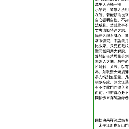
萬里天邊飛一鶚
示衆云。道無方所明
在智。若能頓捨從來
自心頓明自性。不染
法成見。然雖此事不
丈夫慷慨特達之志。
箇長久鐵石身心。逢
著眼體究。不論歳月
比教家。只要直截根
聖同體同用大解脱。
於雜亂狂慧思量分別
無趣入之期。教中尚
所能解。又云。以有
界。如取螢火燒須彌
盡凡情別無聖量。凡
頓歇妄縁。無念無爲
有不從此門而得入者
向前。但辦肯心必不
圓悟佛果禪師語録卷
圓悟佛果禪師語録卷
宋平江府虎丘山