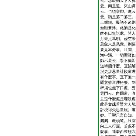
云。恁麼則天下人鼻
云。爾且道。夾山鼻
云。也須穿脚。進云
云。猶是落二落三。
上鉗鎚。擬議不來則
坐斷要津。此猶是化
僧有口無説處。諸人
月未足爲明。虚空未
萬象未足爲衆。到這
要見本分事。且問。
海中漚。一切聖賢如
師示衆云。擧不顧即
道擧箇什麼。直饒解
況更渉思量計較道理
有什麼事。直下無一
聞玄妙道理得失。到
擧揚也無下口處。要
雲門云。向爾道。直
且道什麼處是埋沒處
此是文殊普賢大人境
計校得失思量底。還
妙。千聖只言自知。
灑灑。巖頭道。只露
向上人行履。若覷不
麼事。達磨西來經六