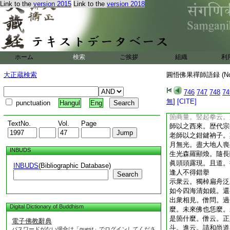
Link to the
version 2015
Link to the
version 2018
分已成露布。言詮纔
義門且不是和泥合水
斷千差路。不立一纖
蓋天蓋地。應聲應色
法爲侶。卷舒自在無
向百草頭上縱横。聲
ホーム
検索
ご挨拶
組織
利
及。比況莫能得。知
不是佛不是物。不是
大正蔵検索
圓悟佛果禪師語録 (N
無。不是是不是非。
得。不恁麼也不得。
746
747
748
74
唱。山僧直得口似匾
無
]
[CITE]
punctuation
Hangul
Eng
然雖如是。官不容針
箇商量。竪起拳云。
TextNo.
Vol.
Page
師以之西來。歴代宗
老師以之鉗鍵衲子。
月無光。盡大地人喪
INBUDS
生光森羅顯煥。隨長
眞頭頭露現。且道。
INBUDS
(Bibliographic Database)
逢人不得錯擧
Search
示衆云。獨棹扁舟泛
如今四海清如鏡。還
出衆相見。僧問。過
Digital Dictionary of Buddhism
麼。未來佛也恁麼。
是箇什麼。僧云。正
電子佛教辭典
斗。進云。請和尚道
パスワードがない場合は「guest」でログインしてくださ