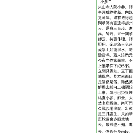
小參二
夾山寺入院小參。師
事圓成物物新。内既
覓通津。還有透得趙
問承師有言逶得趙州
云。退身三百歩。進
高。師云。豈干闍黎
師云。持聾作唖。師
照用。金烏急玉兔速
虎靠山如龍得水。透
聽雷鳴。蓋未諳悉元
今夜向作家面前。不
上無攀仰下絶己躬。
立聞見覺知。直下擺
地風光。見本來面目
是僧俗是俗。雖然莫
解黏去縛向上機關始
上事。鵰弓已掛狼煙
結夏小參。師云。大
然老病躘鐘。尚可門
久戰沙場底麼。出來
足三月護生。只如華
斑蛇適會赤眼就地一
云。破戒也不知。進
云。依舊分身兩段。