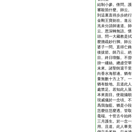
結制小參。僧問。護
審殺箇什麼。師云。
到這裏直得歩歩絶行
金剛王寶劍在。進云
兆未分請師速道。師
云。恩深轉無語。懷
頭。問一大藏教是拭
麼擔疏鈔行脚。師云
婆子一問。直得亡鋒
後拔箭。師乃云。絶
目。終日喫飯。不曾
掛一縷絲。總虚空華
未來。諸聖倒退千里
向香水海那邊。猶有
量無數十方上下。一
猶有餘地。且道此人
處禁足。若知此人落
本來面目。便能攝順
現威儀於一念頃。不
爲我伽藍。猶是小段
恁麼信恁麼透。管取
毫端。十世古今始終
三月護生。於一念一
用。且道。此人畢竟
側立千峯外。引水澆