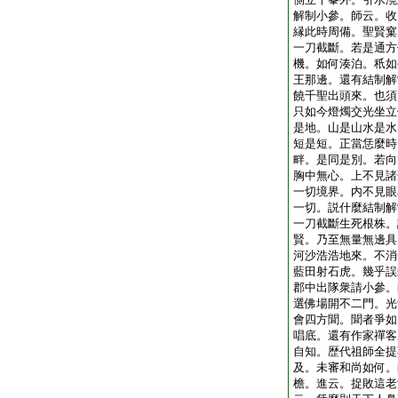
解制小參。師云。收
縁此時周備。聖賢窠
一刀截斷。若是通方
機。如何湊泊。秖如
王那邊。還有結制解
饒千聖出頭來。也須
只如今燈燭交光坐立
是地。山是山水是水
短是短。正當恁麼時
畔。是同是別。若向
胸中無心。上不見諸
一切境界。内不見眼
一切。説什麼結制解
一刀截斷生死根株。
賢。乃至無量無邊具
河沙浩浩地來。不消
藍田射石虎。幾乎誤
郡中出隊衆請小參。
選佛場開不二門。光
會四方聞。聞者爭如
唱底。還有作家禪客
自知。歴代祖師全提
及。未審和尚如何。
檐。進云。捉敗這老