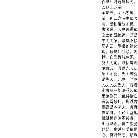
作麼生是超達底句。
曾踏上頭關
示衆云。大凡學道。
閑。但二六時中如欠
負。憂怕還他不徹。
古者道。大事未辦如
之士如雞抱卵。須是
中間間隔。暖氣不接
牙亦云。學道如鑚火
現。燒燃始到頭。況
世。自己透脱生死。
努力向前。以悟爲則
示衆云。具足凡夫法
聖人不會。聖人若會
是聖人。此事一語兩
凡夫凡夫聖人。長者
小青黄一切法悉皆如
更無別異。但得情亡
縁皆爲妙用。所以古
塵盡是本來人。眞實
沒却身。至於天堂地
纖洪近遠無不皆眞。
生心動念。皆在塵勞
返照。所以枉受輪迴
心。啓特達志。頓歇