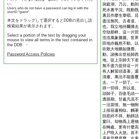
い。
洞庭湖。乃云。動則
Users who do not have a password can log in with the
死水裏平沈。既動既
userID "guest".
裏且作麼生擧唱。且
本文をドラッグして選択するとDDBの見出し語
盡法無民。古者道。
検索結果が表示されます。
也。我立地待爾搆去
空劫那畔。這一片田
Select a portion of the text by dragging your
浩浩萬象騰騰。世界
mouse to view all terms in the text contained in
田地亦巍然不動。以
the DDB. ・
吹散大地猶如微塵。
Password Access Policies
動。諸佛出世祖師西
地。從上宗師天下老
無不盡力提持這一片
有人解當頭道著。還
清肅。萬法不能蓋覆
去。一了一切了。一
得一切得。所以道。
頭師子。百億毛頭一
透脱期。甘處凡流不
一法當情。無一物附
上按葫蘆相似。觸著
回惹絆不得。動靜語
窠臼。却物爲上逐物
在轉處。更有什麼高
上戸咬人火急。豈不
還有恁麼底麼。出來