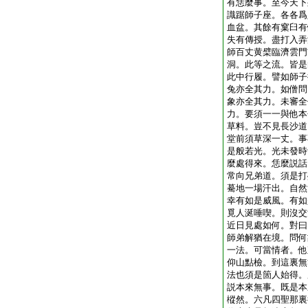
有恁麼事。至今天下
識踞師子座。各各爲
血盆。其餘有窠臼有
失有傳授。盡打入弄
師百丈黄檗臨濟雲門
洞。此等之流。皆是
此中行履。譬如師子
兔亦全其力。如僧問
象亦全其力。未審全
力。要須一一與他本
草料。豈不見長沙道
堂前須草深一丈。事
是般若光。光未發時
麼處得來。恁麼説話
常向兄弟道。須是打
驀地一場汗出。自然
幸有如是威風。有如
覓人涎唾喫。則沒交
近日見處如何。對曰
師弟解猶在境。問何
一法。可當情者。他
仰山點檢。到這裏無
法也須是箇人始得。
説本來無事。既是本
樅然。六凡四聖那裏