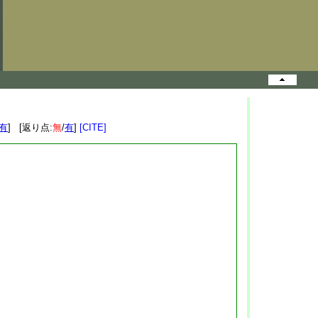
有
] [返り点:
無
/
有
]
[CITE]