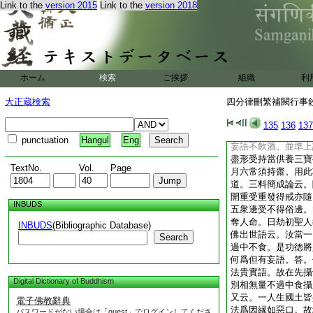
佛歸依法歸依僧盡形
Link to the
version 2015
Link to the
version 2018
至眞等正覺是我世
依法竟歸依僧竟盡形
來至眞等正覺是我
言。汝優婆塞聽。是
ホーム
検索
ご挨拶
組織
利
三佛陀爲優婆塞。説
大正蔵検索
四分律刪繁補闕行事鈔 
形壽不殺生。是優
135
136
137
不盜是優婆塞戒。
punctuation
Hangul
Eng
妄語不飮酒。並準上
盡形受持當供養三寶
TextNo.
Vol.
Page
月六常須持齋。用此
道。三料簡成論云。
開重受重發得戒亦隨
INBUDS
五衆邊受不得俗邊。
奪人命。日劫初聖人
INBUDS
(Bibliographic Database)
佛出世語云。汝當一
Search
過中不食。是功徳將
何爲但有妄語。答。
法貴實語。故在先攝
Digital Dictionary of Buddhism
別相無量不過中食攝
又云。一人生國土皆
電子佛教辭典
法爲因縁如惡口。故
パスワードがない場合は「guest」でログインしてくださ