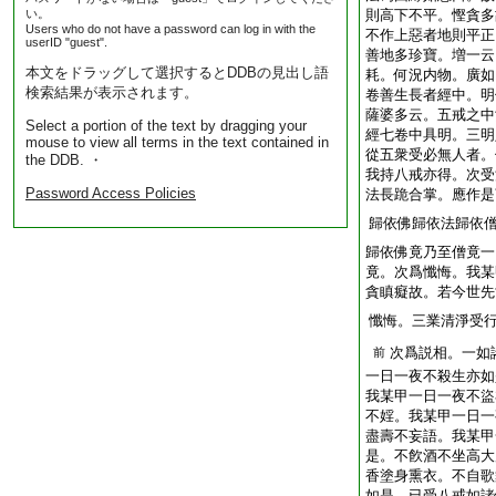
い。
則高下不平。慳貪多
Users who do not have a password can log in with the
不作上惡者地則平正
userID "guest".
善地多珍寶。増一云
本文をドラッグして選択するとDDBの見出し語
耗。何況内物。廣如
検索結果が表示されます。
卷善生長者經中。明
薩婆多云。五戒之中
Select a portion of the text by dragging your
經七卷中具明。三明
mouse to view all terms in the text contained in
從五衆受必無人者。
the DDB. ・
我持八戒亦得。次受
Password Access Policies
法長跪合掌。應作是
歸依佛歸依法歸依
歸依佛竟乃至僧竟一
竟。次爲懺悔。我某
貪瞋癡故。若今世先
懺悔。三業清淨受
次爲説相。一如
前
一日一夜不殺生亦如
我某甲一日一夜不盜
不婬。我某甲一日一
盡壽不妄語。我某甲
是。不飮酒不坐高大
香塗身熏衣。不自歌
如是。已受八戒如諸