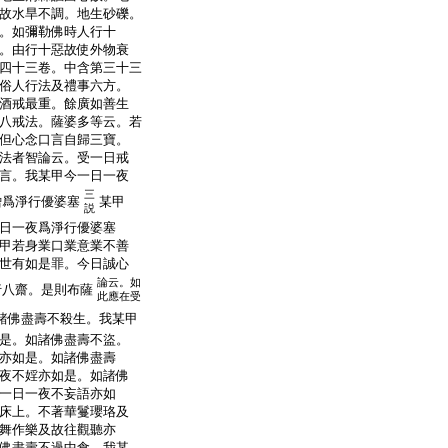
故水旱不調。地生砂礫。
。如彌勒佛時人行十
。由行十惡故使外物衰
四十三卷。中含第三十三
俗人行法及禮事六方。
酒戒最重。餘廣如善生
八戒法。薩婆多等云。若
但心念口言自歸三寶。
法者智論云。受一日戒
言。我某甲今一日一夜
三
僧爲淨行優婆塞
某甲
説
日一夜爲淨行優婆塞
甲若身業口業意業不善
世有如是罪。今日誠心
論云。如
行八齋。是則布薩
此應在受
諸佛盡壽不殺生。我某甲
是。如諸佛盡壽不盜。
亦如是。如諸佛盡壽
夜不婬亦如是。如諸佛
一日一夜不妄語亦如
床上。不著華鬘瓔珞及
舞作樂及故往觀聽亦
佛盡壽不過中食。我某