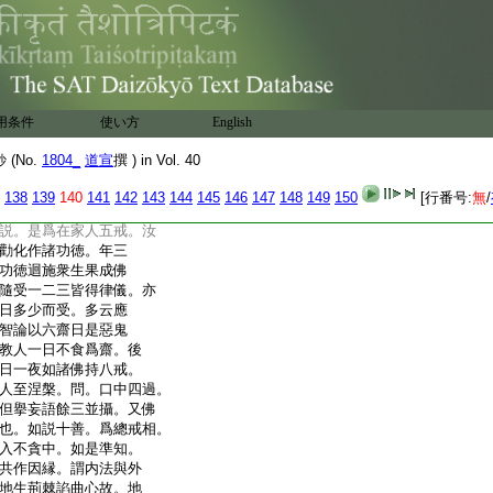
壽爲五戒優婆塞。如來
三
尊
我某甲歸依佛竟歸
説
壽爲五戒優婆塞。如
三
世尊
智論戒師應語
説
多陀阿伽度阿羅呵三藐
用条件
使い方
English
五戒法相。汝當聽。受盡
答
(No.
1804_
道宣
撰 ) in Vol. 40
婆塞戒。能持不
盡形壽
能
答
138
139
140
141
142
143
144
145
146
147
148
149
150
[行番号:
無
/
能持不
盡形壽不邪婬不
能
説。是爲在家人五戒。汝
勸化作諸功徳。年三
功徳迴施衆生果成佛
隨受一二三皆得律儀。亦
日多少而受。多云應
智論以六齋日是惡鬼
教人一日不食爲齋。後
日一夜如諸佛持八戒。
人至涅槃。問。口中四過。
但擧妄語餘三並攝。又佛
也。如説十善。爲總戒相。
入不貪中。如是準知。
共作因縁。謂内法與外
地生荊棘諂曲心故。地