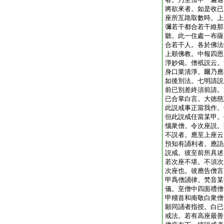
將欲來者。如是收已
座所互跪取數時。上
彌若干都合若干維那
聽。此一住處一布薩
合若干人。各於佛法
上順佛教。中報四恩
淨妙偈。僧祇説云。
身口業清淨。爾乃應
如後別法。七明請説
前已別差終須前請。
已合掌白言。大徳慈
此説戒事正當我作。
但此説戒任當某甲。
惱衆僧。令次座説。
不説者。應至上座云
預知有誦利者。應語
説戒。彼至前所具述
若次座不堪。不須次
次座也。彼應告僧言
甲爲僧誦律。梵音某
儀。至僧中四面禮僧
甲稽首和南敬白衆僧
願同誦者指授。白已
戒法。若有高座最善