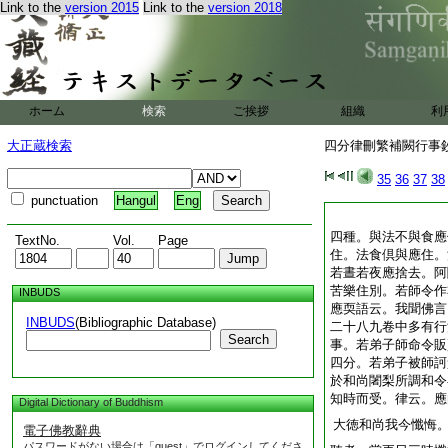
Link to the
version 2015
Link to the
version 2018
ホーム
検索
ご挨拶
組織
利
大正蔵検索
四分律刪繁補闕行事鈔 
35
36
37
38
punctuation
Hangul
Eng
四種。與法不與食應
TextNo.
Vol.
Page
住。法食倶與應住。
若晝若夜應捨去。阿
苦樂住別。若師令作
INBUDS
應耎語云。我聞佛言
INBUDS
(Bibliographic Database)
二十八九卷中多有行
Search
事。若弟子師命令販
四分。若弟子被師訶
於和尚闍梨所調和令
知時而受。律云。應
Digital Dictionary of Buddhism
大徳和尚我今懺悔
電子佛教辭典
パスワードがない場合は「guest」でログインしてくださ