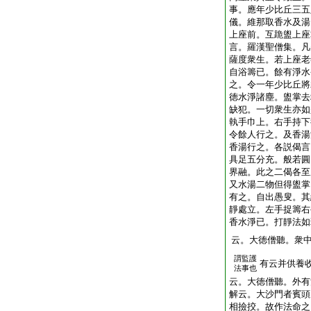
事。應年少比丘三五
儀。維那取香水及湯
上座前。互跪盥上座
言。羅漢聖僧集。凡
薩度衆生。若上座老
自浴籌已。餘有淨水
之。令一年少比丘將
徳水淨諸塵。盥掌去
缺犯。一切衆生亦如
執手巾上。右手持下
令餘人行之。及香湯
香湯行之。各説偈言
具足五分充。般若圓
界融。此之二偈各至
又水湯二物但得盥掌
有之。自出愚叟。其
靜處立。左手捉籌右
香水淨已。打靜法如
云。大徳僧聽。衆
謂監護
有云并供養
法事也
云。大徳僧聽。外有
解云。大沙門者賓頭
相撿挍。故作法命之