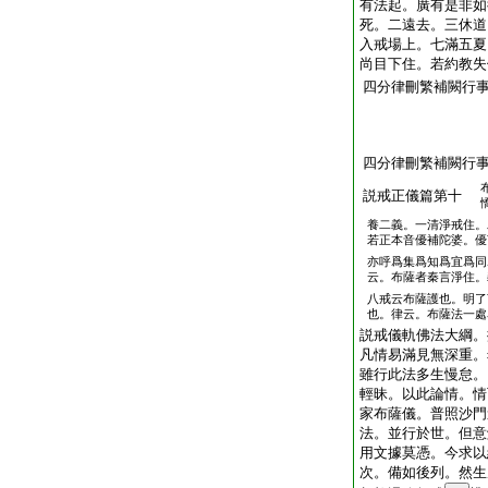
有法起。廣有是非如
死。二遠去。三休道
入戒場上。七滿五夏
尚目下住。若約教失
四分律刪繁補闕行
四分律刪繁補闕行
説戒正儀篇第十
養二義。一清淨戒住。
若正本音優補陀婆。優
亦呼爲集爲知爲宜爲同
云。布薩者秦言淨住。
八戒云布薩護也。明了
也。律云。布薩法一處
説戒儀軌佛法大綱。
凡情易滿見無深重。
雖行此法多生慢怠。
輕昧。以此論情。情
家布薩儀。普照沙門
法。並行於世。但意
用文據莫憑。今求以
次。備如後列。然生