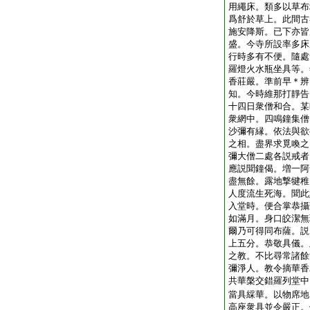
用繩床。類多以草布
爲舒於草上。此間古
施安降斯。已下亦皆
盛。今寺所設率多床
行時多有不便。隨處
羅燈火水瓶坐具等。
香莊嚴。準前早＊辨
知。今時維那打靜告
十四日衆僧和合。某
衆網中。四鳴鐘集僧
沙彌有縁。依法與欲
之相。盡界求覓喚之
彌大僧二處各説戒者
應説聞鐘偈。増一阿
盡無餘。露地撃犍稚
人度流生死海。聞此
入堂時。便合掌恭攝
如滿月。身口皎潔無
爾乃可得同布薩。説
上五分。恭敬具儀。
之教。不比尋常諸餘
彌淨人。教令摘華香
共華槃交錯羅列堂中
當具綵華。以物席地
高座衆具並令嚴正。