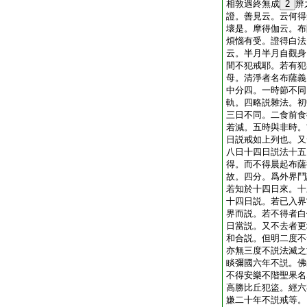
相敦遇終無成
2
辨
證。善見云。云何得
壞是。摩得伽云。布
煩惱有受。證得白法
云。半月半月自觀身
間不犯戒耶。若有犯
母。清淨者名布薩義
中分四。一時節不同
軌。四略説雜法。初
三日不同。二食前食
若減。五時與非時。
日説戒如上列也。又
八日十四日説法十五
得。而不得晨起布薩
故。四分。爲外界鬥
若知於十四日來。十
十四日説。若已入界
界而説。若不得者白
日當説。又不去者更
和合説。但明二度不
亦無三度不説法滅之
睒彌國六年不説。佛
不得安樂不階聖果名
高勝比丘犯盜。經六
嫌二十年不説戒等。