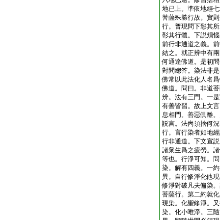
地已上。準依地經七
菩薩殊勝行故。實則
行。普現問下彰其所
彰其行體。下説煩惱
前行非通道之義。前
結之。就正辨中有兩
何通達佛道。是初問
對問總答。染法非是
佛常以此法化人名爲
佛道。問曰。非道菩
辨。法有三門。一是
有善皆習。故上文言
息相門。善惡倶離。
説言。法尚須捨何況
行。言行染者如地經
行非通道。下文宣説
諸衆生爲之疲勞。諸
等也。行淨可知。問
染。解有四義。一約
異。自行修淨化他現
修淨對破凡夫偏染。
菩薩行。第二約就化
現染。化聖修淨。又
染。化小唯淨。三隨