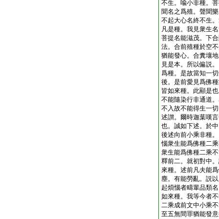
不生。喩小非種。菩
聞名之爲殖。聲聞樂
不起大心名終不生。
凡是種。我見衆生名
菩提名能滋茂。下合
法。合前殖種於空不
猶能發心。合糞壤地
見是本。所以偏説。
爲種。是故當知一切
後。是前愛見爲佛種
皆如來種。此顯是也
不能隨染行非通道。
不入故不能得生一切
述讃。爾時迦葉嘆言
也。誠如下述。於中
後述向前小乘非種。
惱衆生能爲佛種二乘
衆生能爲佛種二乘不
釋前二。就初對中。
來種。述前凡夫能爲
塵。有能勞亂。説以
起煩惱者疇輩品類名
如來種。我等今者不
二乘成前文中小乘不
至五無間罪猶能發意