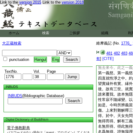
Link to the
version 2015
Link to the
version 2018
有去來今。明實異相
就眞應相對分別。應
常住猶如虚空無去來
便相對分別。依如涅
方便之果説爲菩提。
三世攝涅槃之體性出
ホーム
検索
ご挨拶
組織
利
來今。若依金剛般若
淨方便之別。方便修
大正蔵検索
維摩義記 (No.
1776_
非三世攝。無去來今
就修證而爲分別。性
481
482
483
48
前後。淨非一時。故
有
]
[CITE]
punctuation
Hangul
Eng
淨。以常淨故。無隱
無去來今。此之一義
TextNo.
Vol.
Page
第一義慈。第一義慈
四直就性淨之中。約
望實縁外有實。縁外
INBUDS
後。故有三世。就實
誰來覆我。故本無隱
INBUDS
(Bibliographic Database)
性常寂不隨縁變。以
Search
如是。今時所辨義當
傷。上來對難解釋三
得。於中。天女先問
Digital Dictionary of Buddhism
無得而得。解有三義
名無所得。得此無得
電子佛教辭典
名爲無得。證無我理
パスワードがない場合は「guest」でログインしてくださ