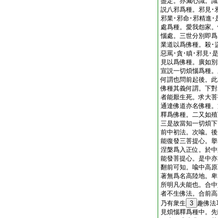
盡定。亦滅心識。識
説八邪爲種。邪見･邪
邪業･邪命･邪精進
處爲種。愛我怨家。
惱處。三世分別即爲
業道以爲佛種。殺･盜
惡罵･貪･瞋･邪見
見以爲佛種。廣如別
宣説一切煩惱爲種。
何謂也問前起後。此
佛種其義何謂。下對
者能厭生死。求大菩
通達佛道亦名佛種。
釋爲佛種。二又如殖
三是故當知一切煩下
前中初法。次喩。後
能復發三菩提心。擧
涅槃爲入正位。於中
能發菩提心。是中亦
翻前可知。喩中高原
著無爲名高陸地。卑
所明凡夫能也。合中
者不生佛法。合前高
乃有衆生
3
趣佛法
見煩惱釋爲種中。先