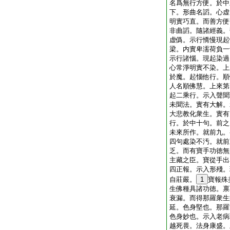
名爲無行方便。於中
下。形曲名謟。心虚
明實巧直。而善方便
非曲謟。隨諸經義。
虚僞。示行憍慢現起
梁。内實卑濡荷負一
示行諸惱。現起染過
心常淨明實不染。上
於魔。起惱他行。順
人名順佛慧。上來第
起二乘行。示入聲聞
未聞法。實有大解。
大悲教化衆生。實有
行。於中十句。前之
未來所作。就前九。
四句處染不汚。就前
乏。而有寶手功徳無
主藏之臣。寶從手出
四正報。示入形殘。
自莊嚴。
1
寶報殊
生佛種具諸功徳。禀
衰漏。而得那羅衆生
延。色身堅也。那羅
色身妙也。示入老病
越死畏。法身康盛。