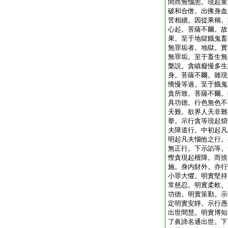
間而無惱恚。現起業
破和合僧。出佛身血
苦相續。因從果稱。
心起。菩薩不爾。故
果。至于地獄餓鬼畜
無罪垢者。地獄。實
無罪垢。至于畜生無
槃説。貪瞋癡慢多生
身。菩薩不爾。雖現
憍慢等過。至于餓鬼
貪所致。菩薩不爾。
具功徳。行色無色不
天難。欲界人天非難
擧。示行貪等現起煩
夫障道行。中初起凡
明起凡夫惱他之行。
無正行。下示諂等。
慳貪現起檀障。而捨
施。身内財外。亦行
小罪大懼。明實堅持
常慈忍。明實柔軟。
功徳。明實策勤。示
定明實安靜。示行愚
出世間慧。明實博知
了眞諦名通出世。下