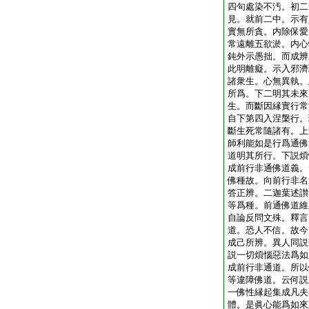
四句處染不汚。初二
見。就前二中。示有
實無所貪。内除保愛
常遠離五欲淤。内心
鈍外示愚拙。而成辨
此明離癡。示入邪濟
諸衆生。心無異執。
所爲。下二明其未來
生。而斷因縁實行常
自下第四入涅槃行。
斷生死常隨諸有。上
師利能如是行爲通佛
道明其所行。下説煩
成前行非通佛道義。
佛種故。向前行非名
答正辨。二迦葉述讃
等爲種。前通佛道維
自論反問文殊。釋言
道。恐人不信。故今
成己所辨。異人同説
説一切煩惱惡法爲如
成前行非通道。所以
等違障佛道。云何説
一佛性縁起集成凡夫
體。是眞心能爲如來