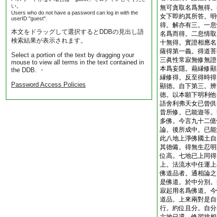
い。
無可貪取名爲無得。
Users who do not have a password can log in with the
女下即約其所答。明
userID "guest".
得。解亦有三。一息
本文をドラッグして選択するとDDBの見出し語
名爲而得。二息情取
検索結果が表示されます。
十無得。實證相應名
薩得第一義。得道菩
Select a portion of the text by dragging your
三眞性常寂無修無證
mouse to view all terms in the text contained in
本爲妄隱。藉縁修顯
the DDB. ・
縁修得。反至得時得
Password Access Policies
顯徳。自下第三。辨
徳。以本願下明利他
語舍利弗天女已曾供
昔所修。已能遊等。
多佛。今言九十二億
論。後所成中。已能
此八地上淨佛國土自
其徳備。得無生忍明
位高。七地已上同得
上。法流水中任運上
佛道品者。通相論之
是佛道。於中分別。
寂起用名爲佛道。今
道品。上來兩對是自
行。約位且分。自分
六地已還。修習捨相