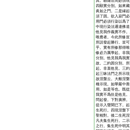
異。願隨世間必須現
四顯實分別。如來藏
眞如之門。二是縁起
須了因。欲入寂門必
用門必須行染以爲了
中現行染法通達佛道
他見我作義實不作。
唯應者。今此所修豈
所説發起勝行。豈可
乎。實有所修那得唯
修必力厲學起。非我
分別。他見我爲我實
故。二約因分別。所
起。非直他見。三約
起三昧法門之所示現
故涅槃云。大般涅槃
種示現。如華嚴中善
用。如是等也。既從
我實不爲但是他見。
問起發。下對廣辨。
從示入聲聞已下。起
生死行。四現涅槃下
聖相對。後二生死涅
凡夫集生死行。二示
之行。集生死中明其