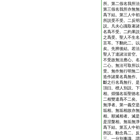
所。第二假名我所法
第三假名我所亦無無
爲下結。第三人中初
所説受不受。二反明
説。凡夫心識取著諸
名爲不受。二約果説
之爲受。聖人不生名
言耳。下翻此二。以
矣。先辨後結。若法
聖人了達諸法皆空。
不受故無法應心。名
二心。無法可取所以
受。無作無行明無二
造作諸業名爲無作。
斷之行名爲無行。是
頂曰。標人別説。下
相。煩惱名垢聖徳名
二相雙遣爲不二矣。
無淨者。第一義空是
垢相。無垢相故亦無
相。順滅相者。滅是
是涅槃相。無垢無淨
爲下結。第五人中初
所説。動念爲二。反
三。一分別事識。謂