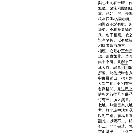
與心王同在一時。作
無數。諸法同體如虚
重。已如上辨。是無
根本四重心識微細。
相難得不説有數。以
應染。不相應者論自
異。名不相應。後之
説有諸數。以有數故
相應者論自釋言。心
相應。心是心王念是
應。細實如此。然今
眞中不辨。此解不二
其人義。證眞
1
降
所礙。此徳成時名入
中那羅延曰。標人別
反擧二相。分別有三
名爲世間。見道已上
隨相之行從凡至佛悉
行有三。廣大無量。
七地。無量是其八地
世。故地論中法無我
以彰二別。事爲世間
翻此二以明不二。於
不二。非全破遣。先
空即是出世。正會二