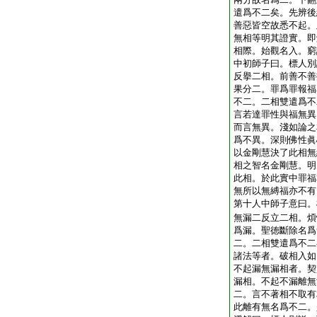
遣爲不二矣。先辨後
善惡皆空故悉不起。
無相等明其證實。即
相際。始觀名入。窮
中初師子曰。標人別
反擧二相。前善不善
果分二。罪爲罪報福
不二。二相雙遣爲不
言若達罪性與福無異
而言無異。淺如論之
爲不異。深則佛性眞
以金剛慧決了此相無
相之智名金剛慧。明
此相。於此實中罪福
無所以無縛福亦不有
第十人中師子意曰。
無漏二反立二相。煩
爲漏。聖徳斷除名爲
二。二相雙遣爲不二
諸法等者。破相入如
不起漏無漏相者。契
漏相。不起不漏離無
二。言不著相不取有
此離有無名爲不二。