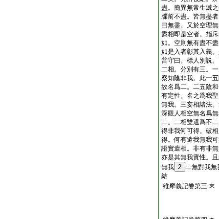
盡。簡異無常生滅之
牒前不盡。皆無盡者
曰無盡。又於空理無
盡相即是空者。指斥
如。空則無有盡不盡
如是入者彰其入義。
普守曰。標人別説。
二相。分別有三。一
察知陰非我。此一五
故名爲二。二五陰和
有定性。名之爲我聖
無我。三妄相諸法。
深觀人相空無名爲無
二。二相雙遣爲不二
得非我何可得。破相
得。何有遣我無我可
證實遣相。非有非無
亦是其無我實性。且
無我
2
二無對我無
結
維摩義記卷第三
末