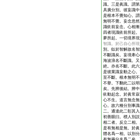
識。三是眞識。謂第
具廣分別。彼妄識中
是根本不覺知心。謂
無明不覺。妄念忽然
識依前妄念。心相漸
四者現識依前所起。
夢所起。一切境界現
智識。於己自心所現
別。似於智解故名智
不斷識矣。妄境牽心
海波浪名不斷識。又
絶。亦名不斷。此六
是彼業識妄動之心。
至不斷。根本無明不
不擧。下翻此二以明
矣。先辨後結。辨中
依動起念。於眞常寂
心不生。道言無念無
心。故六種分別事識
二。通達此二彰其入
初善眼曰。標人別説
相二者。反立二相。
是有無相是無。於眞
體名爲一相。以別分
有無兩分名爲二矣。