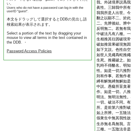
我。外諸境界説爲我
い。
眞性。三歸我中所有
Users who do not have a password can log in with the
userID "guest".
我我所是人出世。今
翻之以顯不二。於此
本文をドラッグして選択するとDDBの見出し語
二。先辨後結。辨中
検索結果が表示されます。
反明無二。若無有我
Select a portion of the text by dragging your
中破法凡有八種。一
mouse to view all terms in the text contained in
生相推其往因破現常
the DDB. ・
破如推當果破現無因
如下文説。色性自空
Password Access Policies
如世人見繩爲蛇推繩
生死。推藏破之。如
乳時不得酪名。明知
性。如是一切六推對
則有作事。若無作者
縛有解無縛無解如是
中説。愚癡所盲貪著
作。如是一切。八推
明法。無明法無性。
一切。破法不同。有
所。是前第六推對破
如上所辨。一五陰法
假衆生中無其我性故
生亦無名爲無我。言
三種。一五陰法非是