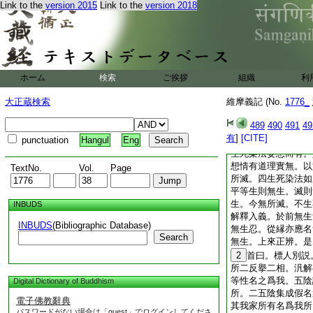
約
1
速説之。染起
Link to the
version 2015
Link to the
version 2018
惑。隱覆亦名爲滅。
起名生。又復本隱性
名生染息稱滅。汎辨
是。即文以求偏就染
偏就染説。染起名生
ホーム
検索
ご挨拶
名爲二。下翻此二以
組織
利
雙遣爲不二矣。先辨
大正蔵検索
維摩義記 (No.
1776_
生今則不滅。解不二
四。一生死染法虚集
489
490
491
49
生滅無所滅。二生死
有
]
[CITE]
punctuation
Hangul
Eng
相則無相。以無相故
生死染法妄想而有。
想情有道理實無。以
TextNo.
Vol.
Page
所滅。四生死染法如
平等生則無生。滅則
生。今無所滅。不生
INBUDS
解釋入義。於前無生
INBUDS
(Bibliographic Database)
無生忍。從縁亦應名
Search
無生。上來正辨。是
2
首曰。標人別説
所二反擧二相。汎解
等性名之爲我。五陰
Digital Dictionary of Buddhism
所。二五陰集成假名
電子佛教辭典
其我家所有名爲我所
パスワードがない場合は「guest」でログインしてくださ