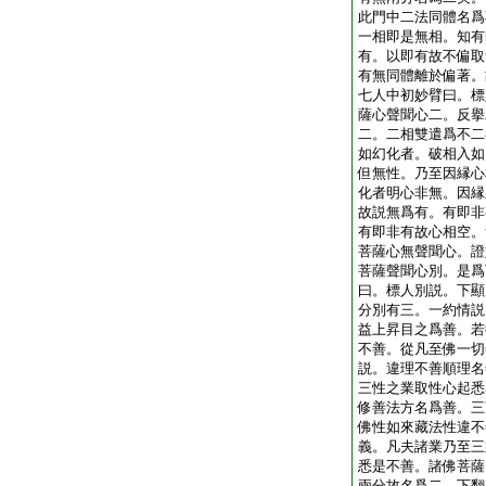
此門中二法同體名爲
一相即是無相。知有
有。以即有故不偏取
有無同體離於偏著。
七人中初妙臂曰。標
薩心聲聞心二。反擧
二。二相雙遣爲不二
如幻化者。破相入如
但無性。乃至因縁心
化者明心非無。因縁
故説無爲有。有即非
有即非有故心相空。
菩薩心無聲聞心。證
菩薩聲聞心別。是爲
曰。標人別説。下顯
分別有三。一約情説
益上昇目之爲善。若
不善。從凡至佛一切
説。違理不善順理名
三性之業取性心起悉
修善法方名爲善。三
佛性如來藏法性違不
義。凡夫諸業乃至三
悉是不善。諸佛菩薩
兩分故名爲二。下翻