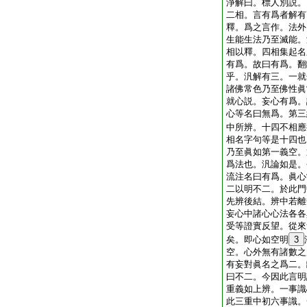
淨解曰。標人別説。
二相。言有爲者解有
釋。爲之言作。法外
生能生法乃至滅能。
相以釋。四相集起名
有爲。故曰有爲。翻
乎。汎解有三。一就
諸佛常色乃至佛性眞
就心説。妄心有爲。
心等名曰無爲。第三
中所辨。十四不相應
相名字句等是十四也
乃至眞如第一義空。
爲法也。汎論如是。
流注名曰有爲。眞心
二以明不二。於此門
先辨後結。辨中若離
妄心中諸心心法各各
受等證實反望。從來
矣。即心如空明
3
空。心外無有諸數之
有妄對眞名之爲二。
曰不二。今因此言明
重義如上辨。一事識
此三重中初六事識。