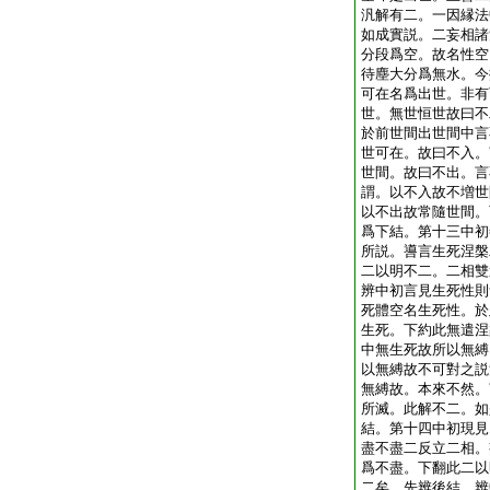
汎解有二。一因縁法
如成實説。二妄相諸
分段爲空。故名性空
待塵大分爲無水。今
可在名爲出世。非有
世。無世恒世故曰不
於前世間出世間中言
世可在。故曰不入。
世間。故曰不出。言
謂。以不入故不増世
以不出故常隨世間。
爲下結。第十三中初
所説。噵言生死涅槃
二以明不二。二相雙
辨中初言見生死性則
死體空名生死性。於
生死。下約此無遣涅
中無生死故所以無縛
以無縛故不可對之説
無縛故。本來不然。
所滅。此解不二。如
結。第十四中初現見
盡不盡二反立二相。
爲不盡。下翻此二以
二矣。先辨後結。辨