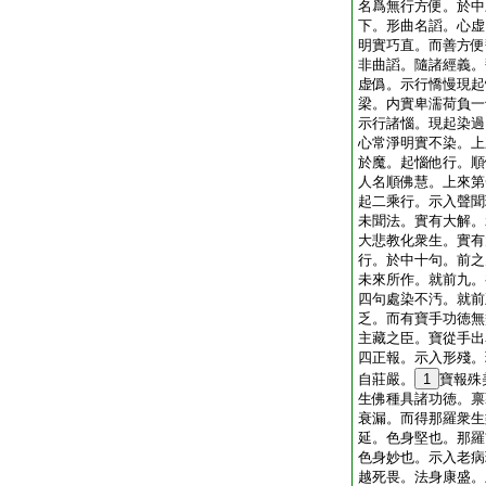
名爲無行方便。於中
下。形曲名謟。心虚
明實巧直。而善方便
非曲謟。隨諸經義。
虚僞。示行憍慢現起
梁。内實卑濡荷負一
示行諸惱。現起染過
心常淨明實不染。上
於魔。起惱他行。順
人名順佛慧。上來第
起二乘行。示入聲聞
未聞法。實有大解。
大悲教化衆生。實有
行。於中十句。前之
未來所作。就前九。
四句處染不汚。就前
乏。而有寶手功徳無
主藏之臣。寶從手出
四正報。示入形殘。
自莊嚴。
1
寶報殊
生佛種具諸功徳。禀
衰漏。而得那羅衆生
延。色身堅也。那羅
色身妙也。示入老病
越死畏。法身康盛。