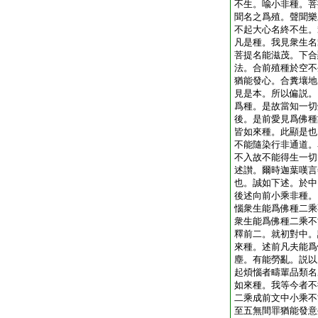
不生。喩小非種。菩
聞名之爲殖。聲聞樂
不起大心名終不生。
凡是種。我見衆生名
菩提名能滋茂。下合
法。合前殖種於空不
猶能發心。合糞壤地
見是本。所以偏説。
爲種。是故當知一切
後。是前愛見爲佛種
皆如來種。此顯是也
不能隨染行非通道。
不入故不能得生一切
述讃。爾時迦葉嘆言
也。誠如下述。於中
後述向前小乘非種。
惱衆生能爲佛種二乘
衆生能爲佛種二乘不
釋前二。就初對中。
來種。述前凡夫能爲
塵。有能勞亂。説以
起煩惱者疇輩品類名
如來種。我等今者不
二乘成前文中小乘不
至五無間罪猶能發意