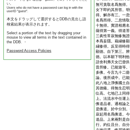
い。
無可貪取名爲無得。
Users who do not have a password can log in with the
女下即約其所答。明
userID "guest".
得。解亦有三。一息
本文をドラッグして選択するとDDBの見出し語
名爲而得。二息情取
検索結果が表示されます。
十無得。實證相應名
薩得第一義。得道菩
Select a portion of the text by dragging your
三眞性常寂無修無證
mouse to view all terms in the text contained in
本爲妄隱。藉縁修顯
the DDB. ・
縁修得。反至得時得
Password Access Policies
顯徳。自下第三。辨
徳。以本願下明利他
語舍利弗天女已曾供
昔所修。已能遊等。
多佛。今言九十二億
論。後所成中。已能
此八地上淨佛國土自
其徳備。得無生忍明
位高。七地已上同得
上。法流水中任運上
佛道品者。通相論之
是佛道。於中分別。
寂起用名爲佛道。今
道品。上來兩對是自
行。約位且分。自分
六地已還。修習捨相