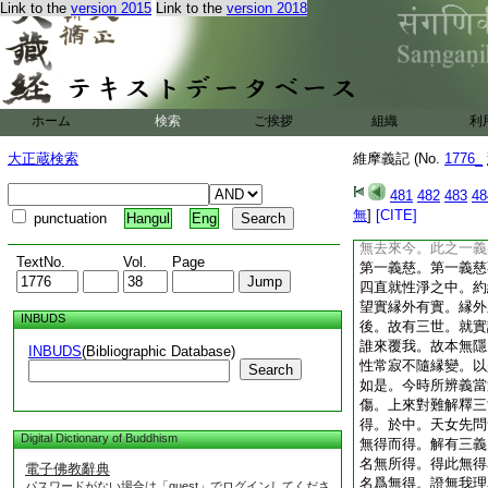
Link to the
version 2015
Link to the
version 2018
有去來今。明實異相
就眞應相對分別。應
常住猶如虚空無去來
便相對分別。依如涅
方便之果説爲菩提。
三世攝涅槃之體性出
ホーム
検索
ご挨拶
組織
利
來今。若依金剛般若
淨方便之別。方便修
大正蔵検索
維摩義記 (No.
1776_
非三世攝。無去來今
就修證而爲分別。性
481
482
483
48
前後。淨非一時。故
無
]
[CITE]
punctuation
Hangul
Eng
淨。以常淨故。無隱
無去來今。此之一義
TextNo.
Vol.
Page
第一義慈。第一義慈
四直就性淨之中。約
望實縁外有實。縁外
INBUDS
後。故有三世。就實
誰來覆我。故本無隱
INBUDS
(Bibliographic Database)
性常寂不隨縁變。以
Search
如是。今時所辨義當
傷。上來對難解釋三
得。於中。天女先問
Digital Dictionary of Buddhism
無得而得。解有三義
名無所得。得此無得
電子佛教辭典
名爲無得。證無我理
パスワードがない場合は「guest」でログインしてくださ