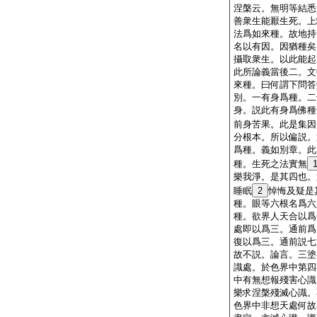
涅槃云。無明等結悉
善衆生能厭生死。上
法爲如來種。故地持
名以有因。因猶種矣
攝取衆生。以此能起
此所論義當後二。文
來種。曰何謂下問答
別。一有身爲種。二
身。説此有身爲佛種
前身苦果。此是集因
分根本。所以偏説。
爲種。義如別章。此
種。生死之法實無
樂我淨。是其四也。
睡眠
2
悼悔及疑是
種。眼等六根名爲六
種。欲界人天合以爲
處即以爲三。通前爲
復以爲三。通前説七
故不説。論言。三塗
識處。於色界中第四
中有無想報殘害心識
樂求涅槃殘滅心識。
色界中非想天處何故