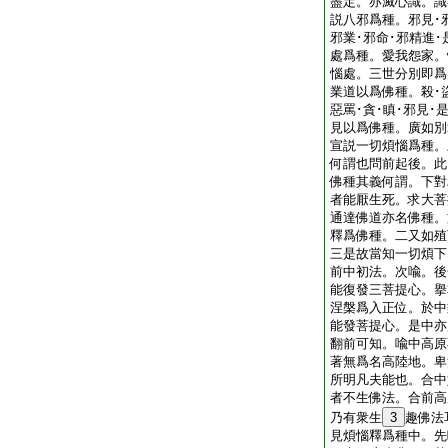
盡定。亦滅心識。識
説八邪爲種。邪見･邪
邪業･邪命･邪精進
處爲種。愛我怨家。
惱處。三世分別即爲
業道以爲佛種。殺･盜
惡罵･貪･瞋･邪見
見以爲佛種。廣如別
宣説一切煩惱爲種。
何謂也問前起後。此
佛種其義何謂。下對
者能厭生死。求大菩
通達佛道亦名佛種。
釋爲佛種。二又如殖
三是故當知一切煩下
前中初法。次喩。後
能復發三菩提心。擧
涅槃爲入正位。於中
能發菩提心。是中亦
翻前可知。喩中高原
著無爲名高陸地。卑
所明凡夫能也。合中
者不生佛法。合前高
乃有衆生
3
趣佛法
見煩惱釋爲種中。先