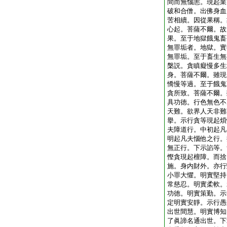
間而無惱恚。現起業
破和合僧。出佛身血
苦相續。因從果稱。
心起。菩薩不爾。故
果。至于地獄餓鬼畜
無罪垢者。地獄。實
無罪垢。至于畜生無
槃説。貪瞋癡慢多生
身。菩薩不爾。雖現
憍慢等過。至于餓鬼
貪所致。菩薩不爾。
具功徳。行色無色不
天難。欲界人天非難
擧。示行貪等現起煩
夫障道行。中初起凡
明起凡夫惱他之行。
無正行。下示諂等。
慳貪現起檀障。而捨
施。身内財外。亦行
小罪大懼。明實堅持
常慈忍。明實柔軟。
功徳。明實策勤。示
定明實安靜。示行愚
出世間慧。明實博知
了眞諦名通出世。下