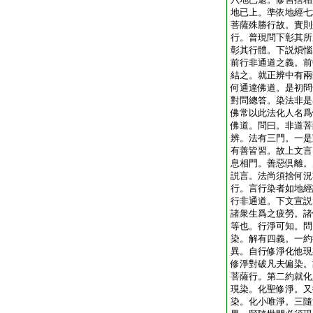
地已上。準依地經七
菩薩殊勝行故。實則
行。普現問下彰其所
彰其行體。下説煩惱
前行非通道之義。前
結之。就正辨中有兩
何通達佛道。是初問
對問總答。染法非是
佛常以此法化人名爲
佛道。問曰。非道菩
辨。法有三門。一是
有善皆習。故上文言
息相門。善惡倶離。
説言。法尚須捨何況
行。言行染者如地經
行非通道。下文宣説
諸衆生爲之疲勞。諸
等也。行淨可知。問
染。解有四義。一約
異。自行修淨化他現
修淨對破凡夫偏染。
菩薩行。第二約就化
現染。化聖修淨。又
染。化小唯淨。三隨