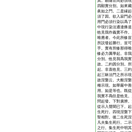
異。願隨世間必須現
四顯實分別。如來藏
眞如之門。二是縁起
須了因。欲入寂門必
用門必須行染以爲了
中現行染法通達佛道
他見我作義實不作。
唯應者。今此所修豈
所説發起勝行。豈可
乎。實有所修那得唯
修必力厲學起。非我
分別。他見我爲我實
故。二約因分別。所
起。非直他見。三約
起三昧法門之所示現
故涅槃云。大般涅槃
種示現。如華嚴中善
用。如是等也。既從
我實不爲但是他見。
問起發。下對廣辨。
從示入聲聞已下。起
生死行。四現涅槃下
聖相對。後二生死涅
凡夫集生死行。二示
之行。集生死中明其