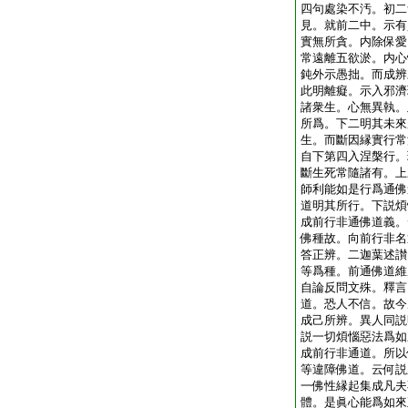
四句處染不汚。初二
見。就前二中。示有
實無所貪。内除保愛
常遠離五欲淤。内心
鈍外示愚拙。而成辨
此明離癡。示入邪濟
諸衆生。心無異執。
所爲。下二明其未來
生。而斷因縁實行常
自下第四入涅槃行。
斷生死常隨諸有。上
師利能如是行爲通佛
道明其所行。下説煩
成前行非通佛道義。
佛種故。向前行非名
答正辨。二迦葉述讃
等爲種。前通佛道維
自論反問文殊。釋言
道。恐人不信。故今
成己所辨。異人同説
説一切煩惱惡法爲如
成前行非通道。所以
等違障佛道。云何説
一佛性縁起集成凡夫
體。是眞心能爲如來