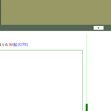
返り点:
無
/
有
]
[CITE]