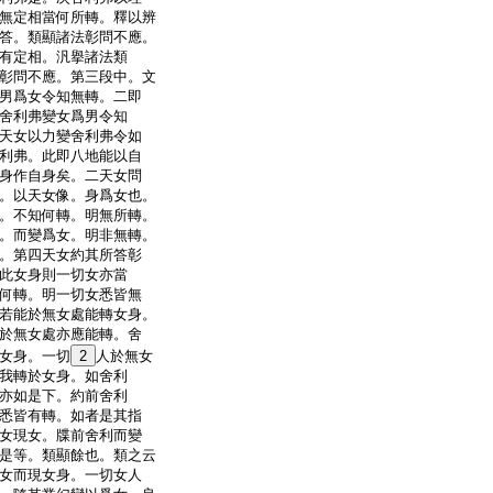
無定相當何所轉。釋以辨
答。類顯諸法彰問不應。
有定相。汎擧諸法類
彰問不應。第三段中。文
男爲女令知無轉。二即
舍利弗變女爲男令知
天女以力變舍利弗令如
利弗。此即八地能以自
身作自身矣。二天女問
。以天女像。身爲女也。
。不知何轉。明無所轉。
。而變爲女。明非無轉。
。第四天女約其所答彰
此女身則一切女亦當
何轉。明一切女悉皆無
若能於無女處能轉女身。
於無女處亦應能轉。舍
女身。一切
2
人於無女
我轉於女身。如舍利
亦如是下。約前舍利
悉皆有轉。如者是其指
女現女。牒前舍利而變
是等。類顯餘也。類之云
女而現女身。一切女人