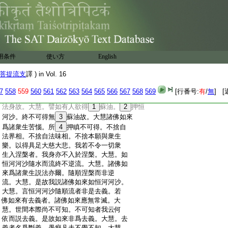
:
沙無量無邊。大慧。諸佛如來亦復如是。出
:
於世間放無量光。遍於一切諸佛大會。爲
:
化衆生令覺知故。大慧。如恒河河沙更
:
不生相。如彼微塵微塵體相如是而住。大
:
慧。諸佛如來亦復如是。於世間中不生不
:
滅。諸佛如來斷有因故。大慧。如恒河河沙
用条件
使い方
English
:
若出於河亦不可見入於河中亦不可見。
:
亦不起心我出入河。大慧。諸佛如來智慧
菩提流支
譯 ) in Vol. 16
:
之力亦復如是。度諸衆生亦不盡滅亦不
:
増長。何以故。諸法無身故。大慧。一切有身
7
558
559
560
561
562
563
564
565
566
567
568
569
[行番号:
有
/
無
] [
:
皆是無常磨滅之法。非無身法。諸佛如來唯
:
法身故。大慧。譬如有人欲得
1
蘇油。
2
押恒
:
河沙。終不可得無
3
蘇油故。大慧諸佛如來
:
爲諸衆生苦惱。所
4
押瞋不可得。不捨自
:
法界相。不捨自法味相。不捨本願與衆生
:
樂。以得具足大慈大悲。我若不令一切衆
:
生入涅槃者。我身亦不入於涅槃。大慧。如
:
恒河河沙隨水而流終不逆流。大慧。諸佛如
:
來爲諸衆生説法亦爾。隨順涅槃而非逆
:
流。大慧。是故我説諸佛如來如恒河河沙。
:
大慧。言恒河河沙隨順流者非是去義。若
:
佛如來有去義者。諸佛如來應無常滅。大
:
慧。世間本際尚不可知。不可知者我云何
:
依而説去義。是故如來非爲去義。大慧。去
:
義者名爲斷義。愚癡凡夫不覺不知。大慧