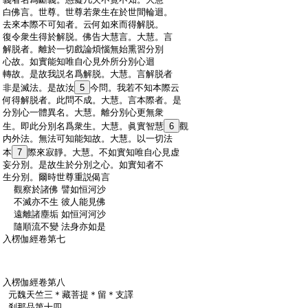
:
白佛言。世尊。世尊若衆生在於世間輪迴。
:
去來本際不可知者。云何如來而得解脱。
:
復令衆生得於解脱。佛告大慧言。大慧。言
:
解脱者。離於一切戲論煩惱無始熏習分別
:
心故。如實能知唯自心見外所分別心迴
:
轉故。是故我説名爲解脱。大慧。言解脱者
:
非是滅法。是故汝
5
今問。我若不知本際云
:
何得解脱者。此問不成。大慧。言本際者。是
:
分別心一體異名。大慧。離分別心更無衆
:
生。即此分別名爲衆生。大慧。眞實智慧
6
觀
:
内外法。無法可知能知故。大慧。以一切法
:
本
7
際來寂靜。大慧。不如實知唯自心見虚
:
妄分別。是故生於分別之心。如實知者不
:
生分別。爾時世尊重説偈言
:
觀察於諸佛 譬如恒河沙
:
不滅亦不生 彼人能見佛
:
遠離諸塵垢 如恒河河沙
:
隨順流不變 法身亦如是
:
入楞伽經卷第七
:
入楞伽經卷第八
:
元魏天竺三＊藏菩提＊留＊支譯
:
刹那品第十四