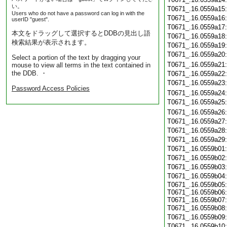
い。
T0671_.16.0559a15
Users who do not have a password can log in with the
T0671_.16.0559a16
userID "guest".
T0671_.16.0559a17
本文をドラッグして選択するとDDBの見出し語
T0671_.16.0559a18
検索結果が表示されます。
T0671_.16.0559a19
T0671_.16.0559a20
Select a portion of the text by dragging your
T0671_.16.0559a21
mouse to view all terms in the text contained in
the DDB. ・
T0671_.16.0559a22
T0671_.16.0559a23
Password Access Policies
T0671_.16.0559a24
T0671_.16.0559a25
T0671_.16.0559a26
T0671_.16.0559a27
T0671_.16.0559a28
T0671_.16.0559a29
T0671_.16.0559b01
T0671_.16.0559b02
T0671_.16.0559b03
T0671_.16.0559b04
T0671_.16.0559b05:
T0671_.16.0559b06:
T0671_.16.0559b07:
T0671_.16.0559b08
T0671_.16.0559b09
T0671_.16.0559b10