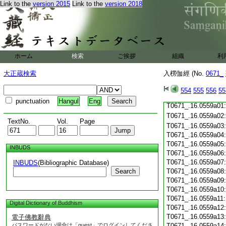
Link to the
version 2015
Link to the
version 2018
T0671_.16.0558c19
T0671_.16.0558c20
T0671_.16.0558c21
T0671_.16.0558c22
T0671_.16.0558c23
T0671_.16.0558c24
ホーム
検索
ご挨拶
組織
利
T0671_.16.0558c25
T0671_.16.0558c26
大正蔵検索
入楞伽經 (No.
0671_
T0671_.16.0558c27
T0671_.16.0558c28
554
555
556
55
T0671_.16.0558c29
punctuation
Hangul
Eng
T0671_.16.0559a01
T0671_.16.0559a02
TextNo.
Vol.
Page
T0671_.16.0559a03
T0671_.16.0559a04
T0671_.16.0559a05
INBUDS
T0671_.16.0559a06
T0671_.16.0559a07
INBUDS
(Bibliographic Database)
Search
T0671_.16.0559a08
T0671_.16.0559a09
T0671_.16.0559a10
T0671_.16.0559a11
Digital Dictionary of Buddhism
T0671_.16.0559a12
T0671_.16.0559a13
電子佛教辭典
パスワードがない場合は「guest」でログインしてくださ
T0671_.16.0559a14