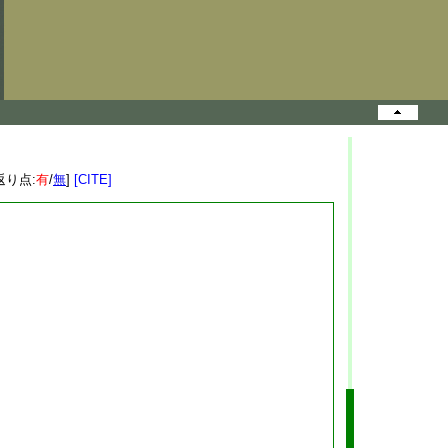
返り点:
有
/
無
]
[CITE]