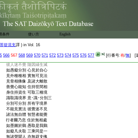
:
依陰因縁覺 無人見可見
:
若不見可見 云何修彼法
:
因縁･因･譬喩 立意及因縁
:
夢･乾闥婆･輪 陽焔及日月
:
光焔
7
幻等喩 我遮諸法
8
生
:
如夢幻迷惑 空分別衆生
用条件
使い方
English
:
不依於三界 内外亦皆無
:
見諸有不生 乃得無生忍
菩提流支
譯 ) in Vol. 16
:
得如幻三昧 及於如意身
:
諸通及自在 力･心種種法
5
566
567
568
569
570
571
572
573
574
575
576
577
[行番号:
有
/
無
] [
:
諸法本不生 空無法體相
:
彼人迷不覺 隨因縁生滅
:
如愚癡分別 心見於自心
:
見外種種相 實無可見法
:
見骨相佛像 及諸大離散
:
善覺心能知 住持世間相
:
身住持資生 可取三種境
:
識取識境界 意･識･分別三
:
分別可分別 所有字境界
:
不能見實法 彼覺迷不見
:
諸法無自體 智慧者能覺
:
行者爾乃息 住於無相處
:
如墨圖於鷄 愚取是我鷄
:
如癡凡夫取 三乘同是一
:
無諸聲聞人 亦無辟支佛