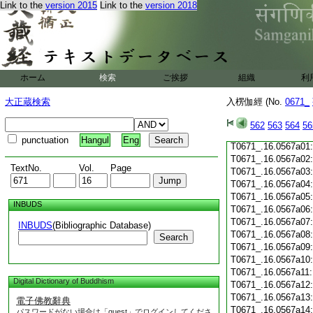
Link to the
version 2015
Link to the
version 2018
T0671_.16.0566c19
T0671_.16.0566c20
T0671_.16.0566c21
T0671_.16.0566c22
T0671_.16.0566c23
T0671_.16.0566c24
ホーム
検索
ご挨拶
組織
利
T0671_.16.0566c25
T0671_.16.0566c26
大正蔵検索
入楞伽經 (No.
0671_
T0671_.16.0566c27
T0671_.16.0566c28
562
563
564
56
T0671_.16.0566c29
punctuation
Hangul
Eng
T0671_.16.0567a01
T0671_.16.0567a02
TextNo.
Vol.
Page
T0671_.16.0567a03
T0671_.16.0567a04
T0671_.16.0567a05
INBUDS
T0671_.16.0567a06
T0671_.16.0567a07
INBUDS
(Bibliographic Database)
T0671_.16.0567a08
Search
T0671_.16.0567a09
T0671_.16.0567a10
T0671_.16.0567a11
Digital Dictionary of Buddhism
T0671_.16.0567a12
T0671_.16.0567a13
電子佛教辭典
T0671_.16.0567a14
パスワードがない場合は「guest」でログインしてくださ