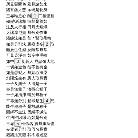
:
所見聲聞色 及見諸如來
:
諸菩薩大慈 示現是化身
:
三界唯是心 離
1
二種體相
:
轉變彼諸相 彼即是眞如
:
法及人行相 日月光焔熾
:
大諸摩尼寶 無分別作事
:
諸佛法如是 如＊瞖取毛輪
:
如是分別法 愚癡虚妄
2
取
:
離於生住滅 及離常無常
:
可見染淨去 如空中毛輪
:
如中
3
莨菪人 見諸像大地
:
一切如金色 彼不曾有金
:
如是愚癡人 無始心法染
:
幻陽焔生有 愚人取爲實
:
一子及無子 大海是一子
:
亦是無量子 汝觀心種子
:
一子如清淨 轉於無種子
:
平等無分別 起即是生
4
死
:
能生種種子 是故説種子
:
因縁不生法 因縁不滅法
:
生法惟因縁 心如是分別
:
三界
5
惟假名 實無事法體
:
妄覺者分別 取假名爲實
:
觀諸法實體 我不遮迷惑