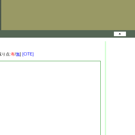
返り点:
有
/
無
]
[CITE]