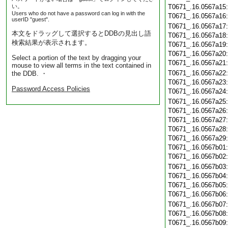
い。
T0671_.16.0567a15
Users who do not have a password can log in with the
T0671_.16.0567a16
userID "guest".
T0671_.16.0567a17
本文をドラッグして選択するとDDBの見出し語
T0671_.16.0567a18
検索結果が表示されます。
T0671_.16.0567a19
T0671_.16.0567a20
Select a portion of the text by dragging your
T0671_.16.0567a21
mouse to view all terms in the text contained in
T0671_.16.0567a22
the DDB. ・
T0671_.16.0567a23
Password Access Policies
T0671_.16.0567a24
T0671_.16.0567a25
T0671_.16.0567a26
T0671_.16.0567a27
T0671_.16.0567a28
T0671_.16.0567a29
T0671_.16.0567b01
T0671_.16.0567b02
T0671_.16.0567b03
T0671_.16.0567b04
T0671_.16.0567b05
T0671_.16.0567b06
T0671_.16.0567b07
T0671_.16.0567b08
T0671_.16.0567b09