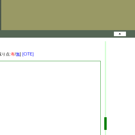
返り点:
有
/
無
]
[CITE]