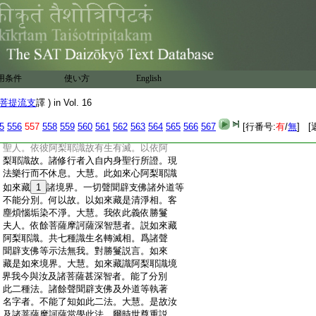
:
故。餘外道不正見不能觀察。大慧。菩薩住
:
不動地。爾時得十種三昧門等爲上首。得
:
無量無邊三昧。依三昧佛住持。觀察不可思
:
議諸佛法及自本願力故。遮護三昧門實際
:
境界。遮已入自内身聖智證法眞實境界。不
:
同聲聞辟支佛外道修行所觀境界。爾時過
用条件
使い方
English
:
彼十種聖道。入於如來意生身智身。離諸功
:
用三昧心故。是故大慧。諸菩薩摩訶薩欲
菩提流支
譯 ) in Vol. 16
:
證勝法如來藏阿梨耶識者。應當修行令
:
清淨故。大慧。若如來藏阿梨耶識名爲無
5
556
557
558
559
560
561
562
563
564
565
566
567
[行番号:
有
/
無
] [
:
者。離阿梨耶識無生無滅。一切凡夫及諸
:
聖人。依彼阿梨耶識故有生有滅。以依阿
:
梨耶識故。諸修行者入自内身聖行所證。現
:
法樂行而不休息。大慧。此如來心阿梨耶識
:
如來藏
1
諸境界。一切聲聞辟支佛諸外道等
:
不能分別。何以故。以如來藏是清淨相。客
:
塵煩惱垢染不淨。大慧。我依此義依勝鬘
:
夫人。依餘菩薩摩訶薩深智慧者。説如來藏
:
阿梨耶識。共七種識生名轉滅相。爲諸聲
:
聞辟支佛等示法無我。對勝鬘説言。如來
:
藏是如來境界。大慧。如來藏識阿梨耶識境
:
界我今與汝及諸菩薩甚深智者。能了分別
:
此二種法。諸餘聲聞辟支佛及外道等執著
:
名字者。不能了知如此二法。大慧。是故汝
:
及諸菩薩摩訶薩當學此法。爾時世尊重説