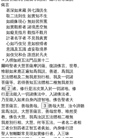
:
偈言
:
甚深如來藏 與七識倶生
:
取二法則生 如實知不生
:
如鏡像現心 無始習所熏
:
如實觀察者 諸境悉空無
:
如癡見指月 觀指不觀月
:
計著名字者 不見我眞實
:
心如巧伎兒 意如狡猾者
:
意識及五識 虚妄取境界
:
如伎兒和合 誑惑於凡夫
:
＊入楞伽經五法門品第十二
:
爾時聖者大慧菩薩摩訶薩。復請佛言。世尊。
:
惟願如來應正遍知爲我説。善逝。爲我説
:
五法體相及二無我差別行相。我及一切諸
:
菩薩等。若得善知五法體相二種無我差別
:
相
2
者。修行是法次第入於一切諸地。修
:
行是法能入一切諸佛法中。入諸佛法者。
:
乃至能入如來自身内證智地。佛告聖者大
:
慧菩薩言。善哉善哉。
3
善哉大慧。汝今諦聽
:
當爲汝説。大慧菩薩言。善哉世尊。唯然受
:
教。佛告大慧。我爲汝説五法體相二種無
:
我差別行相。大慧。何等五法。一者名二者相
:
三者分別四者正智五者眞如。内身修行證
:
聖人智離斷常見現如實修行者。入三昧