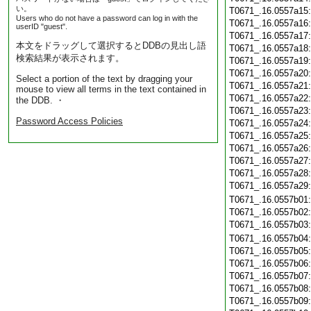
い。
T0671_.16.0557a15
Users who do not have a password can log in with the
T0671_.16.0557a16
userID "guest".
T0671_.16.0557a17
本文をドラッグして選択するとDDBの見出し語
T0671_.16.0557a18
検索結果が表示されます。
T0671_.16.0557a19
T0671_.16.0557a20
Select a portion of the text by dragging your
T0671_.16.0557a21
mouse to view all terms in the text contained in
T0671_.16.0557a22
the DDB. ・
T0671_.16.0557a23
Password Access Policies
T0671_.16.0557a24
T0671_.16.0557a25
T0671_.16.0557a26
T0671_.16.0557a27
T0671_.16.0557a28
T0671_.16.0557a29
T0671_.16.0557b01
T0671_.16.0557b02
T0671_.16.0557b03
T0671_.16.0557b04
T0671_.16.0557b05
T0671_.16.0557b06
T0671_.16.0557b07
T0671_.16.0557b08
T0671_.16.0557b09