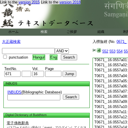
Link to the
version 2015
Link to the
version 2018
T0671_.16.0556c19
T0671_.16.0556c20
T0671_.16.0556c21
T0671_.16.0556c22
T0671_.16.0556c23
T0671_.16.0556c24
ホーム
検索
ご挨拶
組織
利
T0671_.16.0556c25
T0671_.16.0556c26
大正蔵検索
入楞伽經 (No.
0671_
T0671_.16.0556c27
T0671_.16.0556c28
552
553
554
55
T0671_.16.0556c29
punctuation
Hangul
Eng
T0671_.16.0557a01
T0671_.16.0557a02
TextNo.
Vol.
Page
T0671_.16.0557a03
T0671_.16.0557a04
T0671_.16.0557a05
INBUDS
T0671_.16.0557a06
T0671_.16.0557a07
INBUDS
(Bibliographic Database)
T0671_.16.0557a08
Search
T0671_.16.0557a09
T0671_.16.0557a10
T0671_.16.0557a11
Digital Dictionary of Buddhism
T0671_.16.0557a12
T0671_.16.0557a13
電子佛教辭典
T0671_.16.0557a14
パスワードがない場合は「guest」でログインしてくださ