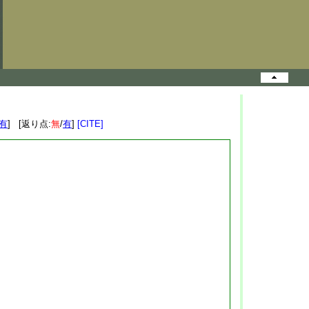
有
] [返り点:
無
/
有
]
[CITE]