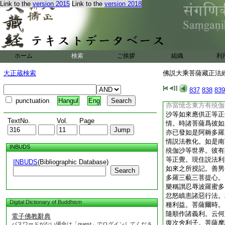
Link to the
version 2015
Link to the
version 2018
與有情何善何惡。若
忿怒瞋恚。惡行常相
起瞋恚即非正理。若
應當遠離一切瞋恚業
時。應先思念佛法僧
有情同行是行。舍利
ホーム
検索
ご挨拶
組織
利
得成阿耨多羅三藐三
法輪。願諸如來攝受
大正蔵検索
佛説大乘菩薩藏正法經 
多羅三藐三菩提心時
當獲諸佛勝無礙解無
837
838
839
辱波羅蜜多。如是行
punctuation
Hangul
Eng
亦當憶念東方有殑伽
沙等如來應供正等正
TextNo.
Vol.
Page
情。時諸菩薩爲彼如
亦已發如是阿耨多羅
情説法教化。如是南
INBUDS
殑伽沙等世界。彼有
等正覺。現住説法利
INBUDS
(Bibliographic Database)
如來之所授記。善男
Search
多羅三藐三菩提心。
樂稱讃忍辱波羅蜜多
忿怒瞋恚諸惡行法。
Digital Dictionary of Buddhism
種利益。菩薩爾時。
隨順作諸義利。云何
電子佛教辭典
復次舍利子。菩薩摩
パスワードがない場合は「guest」でログインしてくださ