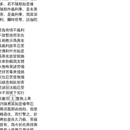
多。若不隨順如是修
隨順作義利事。是名善
害。是義利事。我當深
利。爾時世尊。説伽陀
荷負有情不義利
不曾暫捨而安住
互相教示爲善友
爲義利故常忍受
於佛刹中亦如是
爲善友故皆能施
欲來割截我支體
永無怖畏諸苦惱
堅持苦毒來侵嬈
安住忍苦曾無惱
以瞋恚相欲加害
於諸惡法能忍受
亦不習彼下劣行
當趣涅
1
盤無上果
訶薩應當如是修學忍
萬倶胝那由他劫。假使
種器仗。而打撃之。於
將欲盡良久乃蘇。菩薩
曾有。我今於此再得壽
學最上最勝忍辱波羅