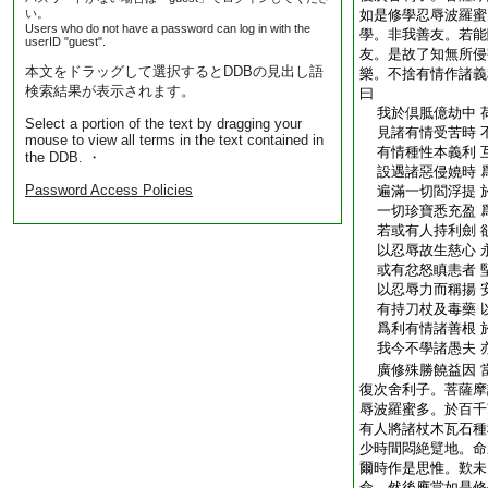
い。
如是修學忍辱波羅蜜
Users who do not have a password can log in with the
學。非我善友。若能
userID "guest".
友。是故了知無所侵
本文をドラッグして選択するとDDBの見出し語
樂。不捨有情作諸義
検索結果が表示されます。
曰
我於倶胝億劫中 
Select a portion of the text by dragging your
見諸有情受苦時 
mouse to view all terms in the text contained in
有情種性本義利 
the DDB. ・
設遇諸惡侵嬈時 
Password Access Policies
遍滿一切閻浮提 
一切珍寶悉充盈 
若或有人持利劍 
以忍辱故生慈心 
或有忿怒瞋恚者 
以忍辱力而稱揚 
有持刀杖及毒藥 
爲利有情諸善根 
我今不學諸愚夫 
廣修殊勝饒益因 
復次舍利子。菩薩摩
辱波羅蜜多。於百千
有人將諸杖木瓦石種
少時間悶絶躄地。命
爾時作是思惟。歎未
命。然後應當如是修