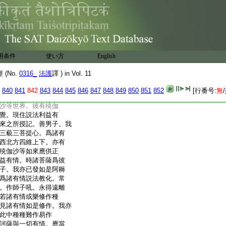
不思念佛法僧寶。即被
纒縛。菩薩作是思惟。若
能忍辱即是正理。菩薩
行。當行忍辱波羅蜜多
寶。是三寶力。能令一切
子。我已成就如是行相。
用条件
使い方
English
菩提。爲諸有情轉妙
於我。善男子。當發阿耨
(No.
0316_
法護
譯 ) in Vol. 11
。爲諸有情轉妙法輪。
量知見。菩薩修是忍
840
841
842
843
844
845
846
847
848
849
850
851
852
[行番号:
無
/
相。對治忿怒瞋恚惡行。
沙等世界。彼有殑伽
覺。現住説法利益有
來之所授記。善男子。我
三藐三菩提心。爲諸有
西北方四維上下。亦有
殑伽沙等如來應供正
益有情。時諸菩薩爲彼
子。我亦已發如是阿耨
爲諸有情説法教化。常
。作師子吼。永得遠離
若諸有情或樂修作種
見諸有情如是修作。我亦
此中種種難作易作
訶薩與一切有情。應當