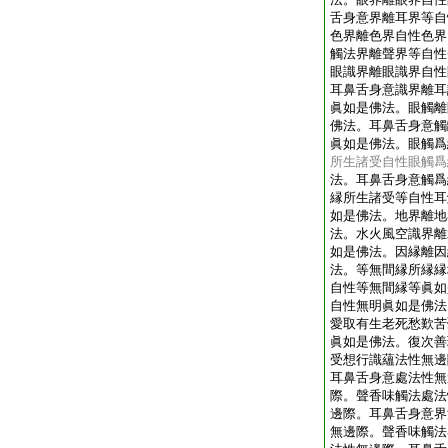
舌身意界離耳界等自
色界離色界自性色界
觸法界離聲界等自性
眼識界離眼識界自性
耳鼻舌身意識界離耳
眞如是佛法。眼觸離
佛法。耳鼻舌身意觸
眞如是佛法。眼觸爲
所生諸受自性眼觸爲
法。耳鼻舌身意觸爲
縁所生諸受等自性耳
如是佛法。地界離地
法。水火風空識界離
如是佛法。因縁離因
法。等無間縁所縁縁
自性等無間縁等眞如
自性無明眞如是佛法
愛取有生老死愁歎苦
眞如是佛法。復次善
受想行識蘊法性無邊
耳鼻舌身意處法性無
際。聲香味觸法處法
邊際。耳鼻舌身意界
無邊際。聲香味觸法