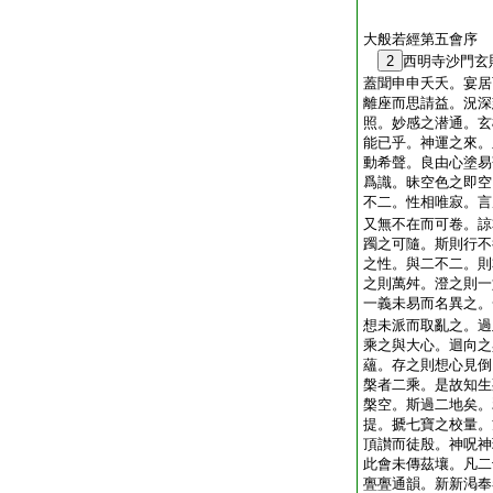
大般若經第五會序
2
西明寺沙門玄
蓋聞申申夭夭。宴居
離座而思請益。況深
照。妙感之潜通。玄
能已乎。神運之來。
動希聲。良由心塗易
爲識。昧空色之即空
不二。性相唯寂。言
又無不在而可卷。諒
躅之可隨。斯則行不
之性。與二不二。則
之則萬舛。澄之則一
一義未易而名異之。
想未派而取亂之。過
乘之與大心。迴向之
蘊。存之則想心見倒
槃者二乘。是故知生
槃空。斯過二地矣。
提。搋七寶之校量。
頂讃而徒殷。神呪神
此會未傳茲壤。凡二
亹亹通韻。新新渇奉