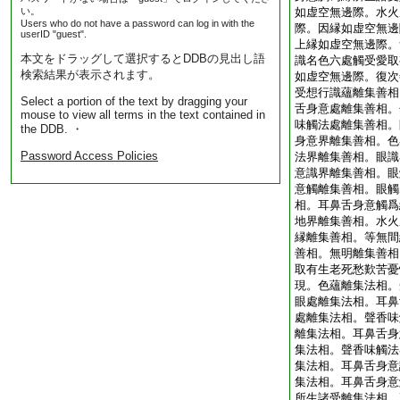
い。
如虚空無邊際。水火
Users who do not have a password can log in with the
際。因縁如虚空無邊
userID "guest".
上縁如虚空無邊際。
本文をドラッグして選択するとDDBの見出し語
識名色六處觸受愛取
検索結果が表示されます。
如虚空無邊際。復次
受想行識蘊離集善相
Select a portion of the text by dragging your
舌身意處離集善相。
mouse to view all terms in the text contained in
味觸法處離集善相。
the DDB. ・
身意界離集善相。色
Password Access Policies
法界離集善相。眼識
意識界離集善相。眼
意觸離集善相。眼觸
相。耳鼻舌身意觸爲
地界離集善相。水火
縁離集善相。等無間
善相。無明離集善相
取有生老死愁歎苦憂
現。色蘊離集法相。
眼處離集法相。耳鼻
處離集法相。聲香味
離集法相。耳鼻舌身
集法相。聲香味觸法
集法相。耳鼻舌身意
集法相。耳鼻舌身意
所生諸受離集法相。