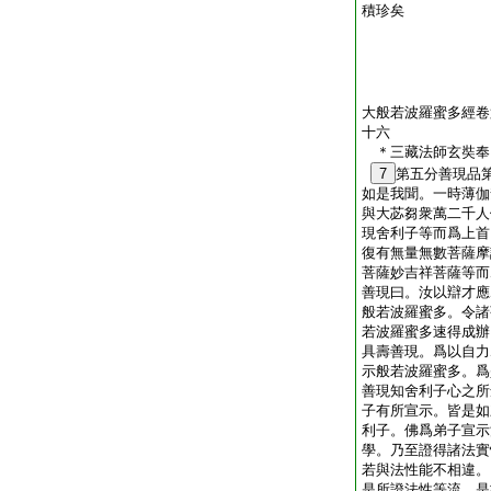
積珍矣
大般若波羅蜜多經卷
十六
＊三藏法師玄奘
7
第五分善現品
如是我聞。一時薄伽
與大苾芻衆萬二千人
現舍利子等而爲上首
復有無量無數菩薩摩
菩薩妙吉祥菩薩等而
善現曰。汝以辯才應
般若波羅蜜多。令諸
若波羅蜜多速得成辦
具壽善現。爲以自力
示般若波羅蜜多。爲
善現知舍利子心之所
子有所宣示。皆是如
利子。佛爲弟子宣示
學。乃至證得諸法實
若與法性能不相違。
是所證法性等流。是