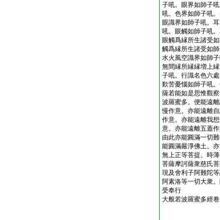
子吼。眼界如師子吼
吼。色界如師子吼。
眼識界如師子吼。耳
吼。眼觸如師子吼。
眼觸爲縁所生諸受如
觸爲縁所生諸受如師
水火風空識界如師子
無間縁所縁縁増上縁
子吼。行識名色六處
歎苦憂惱如師子吼。
薩若能如是思惟觀察
波羅蜜多。便能遠離
慢作意。亦能遠離自
作意。亦能遠離我想
意。亦能遠離五蓋作
由此亦能圓滿一切難
能圓滿嚴淨佛土。亦
無上正等菩提。時薄
菩薩摩訶薩衆慈氏菩
現及舍利子阿難陀等
阿素洛等一切大衆。
受奉行
大般若波羅蜜多經卷