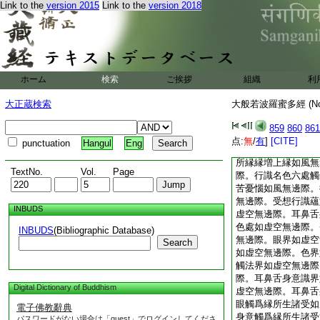
Link to the
version 2015
Link to the
version 2018
有生老死愁歎苦憂惱
現。色蘊如風無邊際
際。眼處如風無邊際
邊際。色處如風無邊
無邊際。眼界如風無
風無邊際。色界如風
ホーム
検索
ご挨拶
組織
利
如風無邊際。眼識界
意識界如風無邊際。
大正蔵検索
大般若波羅蜜多經 (N
舌身意觸如風無邊際
如風無邊際。耳鼻舌
859
860
861
如風無邊際。地界如
点:
無
/
有
]
[CITE]
punctuation
Hangul
Eng
界如風無邊際。因縁
所縁縁増上縁如風無
TextNo.
Vol.
Page
際。行識名色六處觸
苦憂惱如風無邊際。
無邊際。受想行識蘊
INBUDS
虚空無邊際。耳鼻舌
色處如虚空無邊際。
INBUDS
(Bibliographic Database)
無邊際。眼界如虚空
Search
如虚空無邊際。色界
觸法界如虚空無邊際
際。耳鼻舌身意識界
Digital Dictionary of Buddhism
虚空無邊際。耳鼻舌
眼觸爲縁所生諸受如
電子佛教辭典
身意觸爲縁所生諸受
パスワードがない場合は「guest」でログインしてくださ