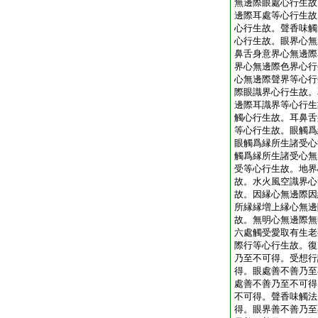
無邊際眼處心行生故
邊際耳處等心行生故
心行生故。聲香味觸
心行生故。眼界心無
鼻舌身意界心無邊際
界心無邊際色界心行
心無邊際聲界等心行
際眼識界心行生故。
邊際耳識界等心行生
觸心行生故。耳鼻舌
等心行生故。眼觸爲
眼觸爲縁所生諸受心
觸爲縁所生諸受心無
受等心行生故。地界
故。水火風空識界心
故。因縁心無邊際因
所縁縁増上縁心無邊
故。無明心無邊際無
六處觸受愛取有生老
際行等心行生故。復
乃至不可得。受想行
得。眼處善不善乃至
處善不善乃至不可得
不可得。聲香味觸法
得。眼界善不善乃至