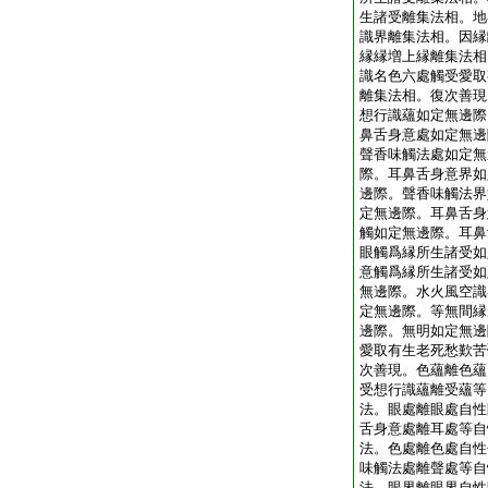
生諸受離集法相。地
識界離集法相。因縁
縁縁増上縁離集法相
識名色六處觸受愛取
離集法相。復次善現
想行識蘊如定無邊際
鼻舌身意處如定無邊
聲香味觸法處如定無
際。耳鼻舌身意界如
邊際。聲香味觸法界
定無邊際。耳鼻舌身
觸如定無邊際。耳鼻
眼觸爲縁所生諸受如
意觸爲縁所生諸受如
無邊際。水火風空識
定無邊際。等無間縁
邊際。無明如定無邊
愛取有生老死愁歎苦
次善現。色蘊離色蘊
受想行識蘊離受蘊等
法。眼處離眼處自性
舌身意處離耳處等自
法。色處離色處自性
味觸法處離聲處等自
法。眼界離眼界自性