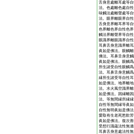
舌身意處離耳處等自
法。色處離色處自性
味觸法處離聲處等自
法。眼界離眼界自性
舌身意界離耳界等自
色界離色界自性色界
觸法界離聲界等自性
眼識界離眼識界自性
耳鼻舌身意識界離耳
眞如是佛法。眼觸離
佛法。耳鼻舌身意觸
眞如是佛法。眼觸爲
所生諸受自性眼觸爲
法。耳鼻舌身意觸爲
縁所生諸受等自性耳
如是佛法。地界離地
法。水火風空識界離
如是佛法。因縁離因
法。等無間縁所縁縁
自性等無間縁等眞如
自性無明眞如是佛法
愛取有生老死愁歎苦
眞如是佛法。復次善
受想行識蘊法性無邊
耳鼻舌身意處法性無