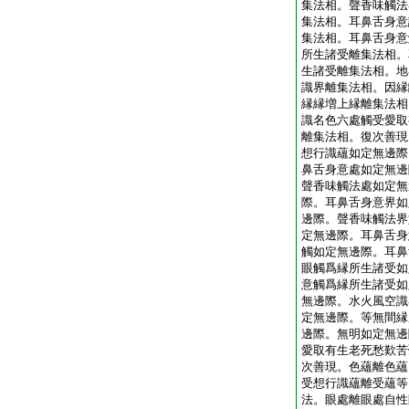
集法相。聲香味觸法
集法相。耳鼻舌身意
集法相。耳鼻舌身意
所生諸受離集法相。
生諸受離集法相。地
識界離集法相。因縁
縁縁増上縁離集法相
識名色六處觸受愛取
離集法相。復次善現
想行識蘊如定無邊際
鼻舌身意處如定無邊
聲香味觸法處如定無
際。耳鼻舌身意界如
邊際。聲香味觸法界
定無邊際。耳鼻舌身
觸如定無邊際。耳鼻
眼觸爲縁所生諸受如
意觸爲縁所生諸受如
無邊際。水火風空識
定無邊際。等無間縁
邊際。無明如定無邊
愛取有生老死愁歎苦
次善現。色蘊離色蘊
受想行識蘊離受蘊等
法。眼處離眼處自性