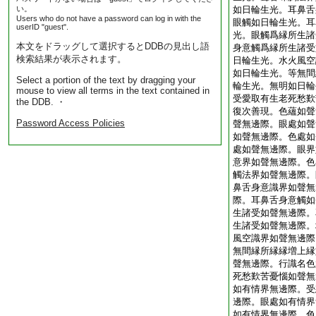
い。
如日輪生光。耳鼻舌
Users who do not have a password can log in with the
眼觸如日輪生光。耳
userID "guest".
光。眼觸爲縁所生諸
本文をドラッグして選択するとDDBの見出し語
身意觸爲縁所生諸受
検索結果が表示されます。
日輪生光。水火風空
如日輪生光。等無間
Select a portion of the text by dragging your
輪生光。無明如日輪
mouse to view all terms in the text contained in
受愛取有生老死愁歎
the DDB. ・
復次善現。色蘊如聲
Password Access Policies
聲無邊際。眼處如聲
如聲無邊際。色處如
處如聲無邊際。眼界
意界如聲無邊際。色
觸法界如聲無邊際。
鼻舌身意識界如聲無
際。耳鼻舌身意觸如
生諸受如聲無邊際。
生諸受如聲無邊際。
風空識界如聲無邊際
無間縁所縁縁増上縁
聲無邊際。行識名色
死愁歎苦憂惱如聲無
如有情界無邊際。受
邊際。眼處如有情界
如有情界無邊際。色