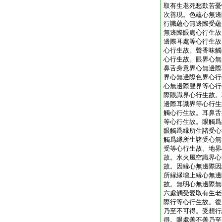
取有生老死愁歎苦憂
次善現。色蘊心無邊
行識蘊心無邊際受蘊
無邊際眼處心行生故
邊際耳處等心行生故
心行生故。聲香味觸
心行生故。眼界心無
鼻舌身意界心無邊際
界心無邊際色界心行
心無邊際聲界等心行
際眼識界心行生故。
邊際耳識界等心行生
觸心行生故。耳鼻舌
等心行生故。眼觸爲
眼觸爲縁所生諸受心
觸爲縁所生諸受心無
受等心行生故。地界
故。水火風空識界心
故。因縁心無邊際因
所縁縁増上縁心無邊
故。無明心無邊際無
六處觸受愛取有生老
際行等心行生故。復
乃至不可得。受想行
得。眼處善不善乃至