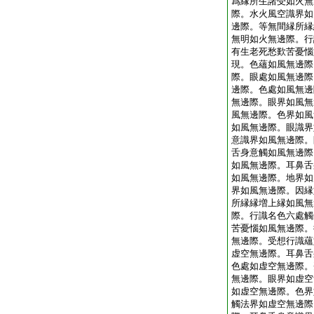
爲縁所生諸受如火無
際。水火風空識界如
邊際。等無間縁所縁
無明如火無邊際。行
有生老死愁歎苦憂惱
現。色蘊如風無邊際
際。眼處如風無邊際
邊際。色處如風無邊
無邊際。眼界如風無
風無邊際。色界如風
如風無邊際。眼識界
意識界如風無邊際。
舌身意觸如風無邊際
如風無邊際。耳鼻舌
如風無邊際。地界如
界如風無邊際。因縁
所縁縁増上縁如風無
際。行識名色六處觸
苦憂惱如風無邊際。
無邊際。受想行識蘊
虚空無邊際。耳鼻舌
色處如虚空無邊際。
無邊際。眼界如虚空
如虚空無邊際。色界
觸法界如虚空無邊際