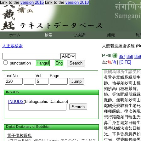
Link to the
version 2015
Link to the
version 2018
増上縁如虚空。無明
觸受愛取有生老死愁
次善現。色如妙高山
妙高山種種嚴飾。眼
耳鼻舌身意處如妙高
妙高山種種嚴飾。聲
ホーム
検索
ご挨拶
組織
利
種種嚴飾。眼界如妙
身意界如妙高山種種
大正蔵検索
大般若波羅蜜多經 (N
種種嚴飾。聲香味觸
飾。眼識界如妙高山
857
858
859
識界如妙高山種種嚴
点:
無
/
有
]
[CITE]
punctuation
Hangul
Eng
種嚴飾。耳鼻舌身意
眼觸爲縁所生諸受如
TextNo.
Vol.
Page
鼻舌身意觸爲縁所生
飾。地界如妙高山種
如妙高山種種嚴飾。
INBUDS
飾。等無間縁所縁縁
嚴飾。無明如妙高山
INBUDS
(Bibliographic Database)
處觸受愛取有生老死
Search
種種嚴飾。復次善現
想行識蘊如日輪生光
鼻舌身意處如日輪生
Digital Dictionary of Buddhism
聲香味觸法處如日輪
光。耳鼻舌身意界如
電子佛教辭典
生光。聲香味觸法界
パスワードがない場合は「guest」でログインしてくださ