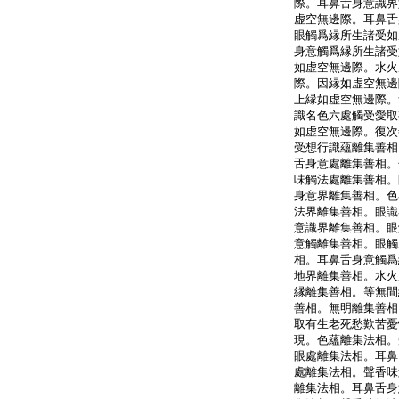
際。耳鼻舌身意識界
虚空無邊際。耳鼻舌
眼觸爲縁所生諸受如
身意觸爲縁所生諸受
如虚空無邊際。水火
際。因縁如虚空無邊
上縁如虚空無邊際。
識名色六處觸受愛取
如虚空無邊際。復次
受想行識蘊離集善相
舌身意處離集善相。
味觸法處離集善相。
身意界離集善相。色
法界離集善相。眼識
意識界離集善相。眼
意觸離集善相。眼觸
相。耳鼻舌身意觸爲
地界離集善相。水火
縁離集善相。等無間
善相。無明離集善相
取有生老死愁歎苦憂
現。色蘊離集法相。
眼處離集法相。耳鼻
處離集法相。聲香味
離集法相。耳鼻舌身