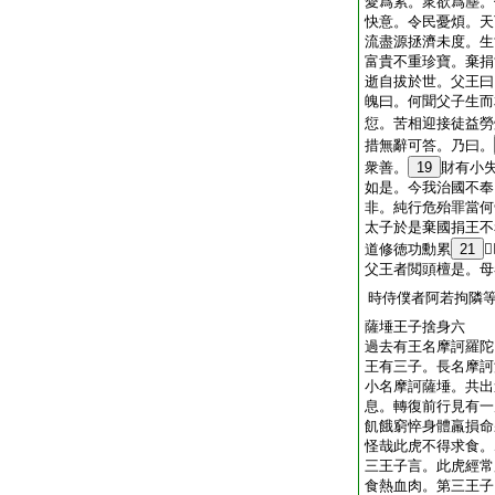
愛爲累。衆欲爲塵。
快意。令民憂煩。天
流盡源拯濟未度。生
富貴不重珍寶。棄捐
逝自拔於世。父王曰
魄曰。何聞父子生而
愆。苦相迎接徒益勞
措無辭可答。乃曰。
衆善。
19
財有小
如是。今我治國不奉
非。純行危殆罪當何
太子於是棄國捐王不
道修徳功勳累
21

父王者閲頭檀是。母
時侍僕者阿若拘隣
薩埵王子捨身六
過去有王名摩訶羅陀
王有三子。長名摩訶
小名摩訶薩埵。共出
息。轉復前行見有一
飢餓窮悴身體羸損命
怪哉此虎不得求食。
三王子言。此虎經常
食熱血肉。第三王子