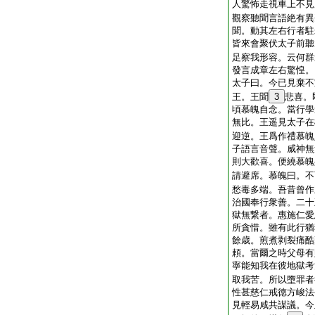
人驚怖走視車上不見
觀察聽聞言語絶有異
聞。動其左右行者駐
皆來會聚伏太子前聽
足察我形容。云何群
發言成章左右驚惶。
太子曰。今已見棄不
王。王聞
3
悲喜。
頃慕魄自念。當行學
無比。王遥見太子在
迎逆。王爲作禮慕魄
子語言音聲。威神無
則大歡喜。便繞慕魄
請避席。慕魄曰。不
愁毒多端。吾昔曾作
治國奉行衆善。二十
獄無繋者。惠施仁愛
所貪惜。雖有此行猶
餘歳。煎煮剥裂痛酷
頼。當爾之時父母有
寧能知我在彼地獄考
取我苦。所以墮罪者
性甚慈仁戒徳方峻法
見輕易咸共謀議。今