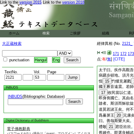
至于茲。吾將權而助
Link to the
version 2015
Link to the
version 2018
父王手書。以月光妻
倶云。娉娶王女名曰
書。厥怨齊聲云。當
書僉然
9
詰曰。以
念爾喪國在于今矣。
ホーム
検索
ご挨拶
組織
利
宿行所招。謂月光曰
凶好醜厥由宿命
10
大正蔵検索
經律異相 (No.
2121_
孝尊奉薄
12
智還
尸以謝七王耳。月光
171
172
173
13
斯。募求智士
点:
有
/
無
]
[CITE]
punctuation
Hangul
Eng
募曰。孰能＊攘斯禍
太子曰。疾作高觀吾
TextNo.
Vol.
Page
病躇歩頓地。須月光
惶
15
㣿懼見屠戮
國王厥音遠震。若師
INBUDS
17
收民當以仁道
INBUDS
(Bibliographic Database)
即身喪國亡。其由名
Search
蹌者。斯須而穌欲旋
道莫若諸王矣。何不
爲蕃屏王
20
元康
Digital Dictionary of Buddhism
曰。善哉斯樂大矣。
禮敬
21
君臣欣欣
電子佛教辭典
舊婿也。即選良輔武
パスワードがない場合は「guest」でログインしてくださ