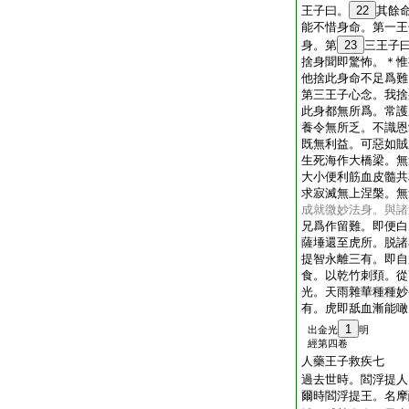
王子曰。
22
其餘
能不惜身命。第一王
身。第
23
三王子
捨身聞即驚怖。＊惟
他捨此身命不足爲難
第三王子心念。我捨
此身都無所爲。常護
養令無所乏。不識恩
既無利益。可惡如賊
生死海作大橋梁。無
大小便利筋血皮髓共
求寂滅無上涅槃。無
成就微妙法身。與諸
兄爲作留難。即便白
薩埵還至虎所。脱諸
提智永離三有。即自
食。以乾竹刺頚。從
光。天雨雜華種種妙
有。虎即舐血漸能噉
1
出金光
明
經第四卷
人藥王子救疾七
過去世時。閻浮提人
爾時閻浮提王。名摩