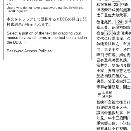
い。
和寧兆民
23
抃舞
Users who do not have a password can log in with the
照徳聚功成晏然無譏
userID "guest".
太子登位大赦衆罪。
本文をドラッグして選択するとDDBの見出し語
教化兆民。
24
災
検索結果が表示されます。
奉三尊。徳盛福歸衆
Select a portion of the text by dragging your
宿命
25
在家倶耕
mouse to view all terms in the text contained in
支佛倶行隱山崖。久
the DDB. ・
執鋤欲往捶之。至見
門。退叉手立。沙門
Password Access Policies
曄飛行而退。婿心悔
吾有重愚將受其殃。
當共之。餘飯倶食爾
王家。妻有淳慈之惠
慈故初醜而後好也。
夷是。父王者白淨王
帝釋者彌勒是。開士
出遮羅
炭
國王經
慕魄不言被埋後言得
時波羅柰國王太子。
識宿命無數劫事。所
知見。年十三歳閉口
重當襲王位。不説飢
雖有耳目不存視聽。