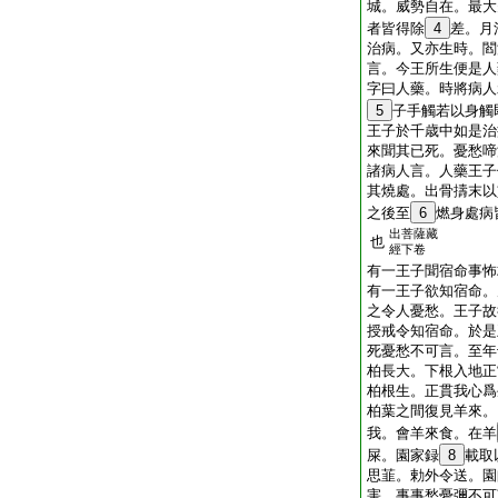
城。威勢自在。最大
者皆得除
4
差。月
治病。又亦生時。閻
言。今王所生便是人
字曰人藥。時將病人
5
子手觸若以身觸
王子於千歳中如是治
來聞其已死。憂愁啼
諸病人言。人藥王子
其燒處。出骨擣末以
之後至
6
燃身處病
出菩薩藏
也
經下卷
有一王子聞宿命事怖
有一王子欲知宿命。
之令人憂愁。王子故
授戒令知宿命。於是
死憂愁不可言。至年
柏長大。下根入地正
柏根生。正貫我心爲
柏葉之間復見羊來。
我。會羊來食。在羊
屎。園家録
8
載取
思韮。勅外令送。園
害。事事愁憂彌不可