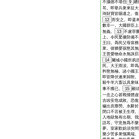
不攝徳不堪任
9
總
耳。即擧兵衆來征大
琦財寶皆賜遺之。復
12
而安之。即還
數非一。大國群臣上
無義。
13
不慮罪
上。令民驚擾防備不
王曰。爲民父母當務
衆。彼猶嬰孩愍其無
王普愛物命永無誅罰
14
屬城小國所易
民。大王雨涙。即爲
矜愍無極。諸小國王
即皆降伏遂來歸附。
殺牛羊六畜以具衆味
事不獲已。
15
顄
一念之心甚戰慄體虚
吉凶安危成敗。恐復
穢出庶塵勞。永辭於
閉口不言被王生埋。
入地獄無有出期。我
語耳。守意無爲不樂
夢。室家歡娯須臾間
樂少苦多衆惱萬端。