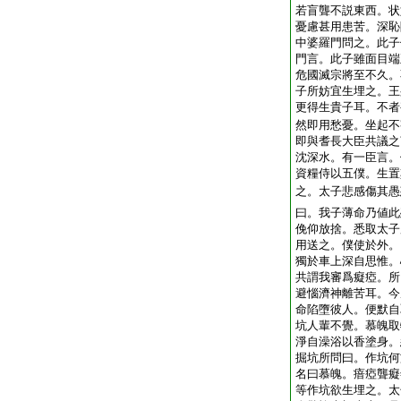
若盲聾不説東西。状
憂慮甚用患苦。深恥
中婆羅門問之。此子
門言。此子雖面目端
危國滅宗將至不久。
子所妨宜生埋之。王
更得生貴子耳。不者
然即用愁憂。坐起不
即與耆長大臣共議之
沈深水。有一臣言。
資糧侍以五僕。生置
之。太子悲感傷其愚
曰。我子薄命乃値此
俛仰放捨。悉取太子
用送之。僕使於外。
獨於車上深自思惟。
共謂我審爲癡瘂。所
避惱濟神離苦耳。今
命陷墮彼人。便默自
坑人輩不覺。慕魄取
淨自澡浴以香塗身。
掘坑所問曰。作坑何
名曰慕魄。瘖瘂聾癡
等作坑欲生埋之。太