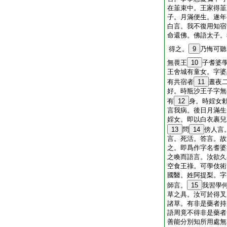
在韮束中。王家得韮
子。月滿便生。遂年
白言。我不復用知宿
命還佛。佛語太子。
得之。
9
乃悔可聽
無畏王
10
子耆婆
王舍城有童女。字婆
有共宿者
11
晝夜
好。時瓶沙王子字無
有
12
身。時婬女
言我病。後日月滿生
婬女。即以白衣裹兒
13
問
14
傍人言
言。死活。答言。故
之。即爲作字名耆婆
之喚而語言。汝欲久
空食王祿。可學伎術
國醫。姓阿提梨。字
師言。
15
我習學
草之具。汝可於得叉
諸草。有非是藥者持
語周竟不得非是藥者
善能分別知所用處無