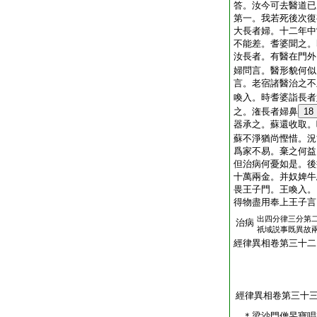
答。汝今可去醫道已
第一。我若死後次復
大長者婦。十二年中
不能差。耆婆聞之。
汝長者。有醫在門外
婦問言。醫形貌何似
言。老宿諸醫治之不
喚入。時耆婆詣長者
之。潅長者婦鼻
18
器承之。蘇還收取。
蘇不淨猶尚慳惜。況
爲家不易。棄之何益
但治病何憂如是。後
十萬兩金。并奴婢牛
畏王子門。王喚入。
得物盡用奉上王子言
出四分律三分第
治病
祇域説事既異故
經律異相卷第三十二
經律異相卷第三十
＊梁沙門僧旻寶