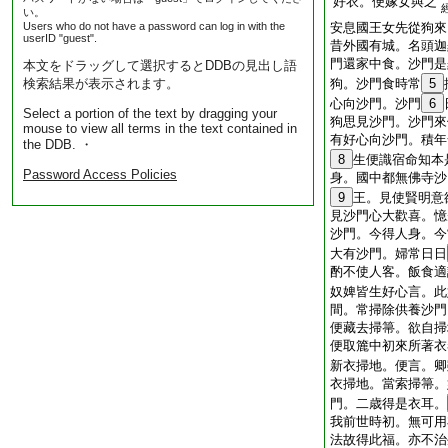
好衣。便嫁女與之
い。
Users who do not have a password can log in with the
安息國王女先從狗來
userID "guest".
昔外國有城。名頭迦
門還家中食。沙門是
本文をドラッグして選択するとDDBの見出し語
検索結果が表示されます。
狗。沙門食時常
5
心向沙門。沙門
6
Select a portion of the text by dragging your
狗思見沙門。沙門來
mouse to view all terms in the text contained in
有好心向沙門。積年
the DDB. ・
8
生便識宿命知本
Password Access Policies
身。國中都無佛寺沙
9
王。見使賢明意
見沙門心大歡喜。憶
沙門。今得人身。今
大有沙門。婦常日日
酌不使人客。飯食適
奴婢皆生好心言。此
間。常掃除供養沙門
便藏去掃箒。欲自掃
便取簏中初來所著衣
新衣掃地。便言。卿
衣掃地。當索掃箒。
門。二歳得是衣耳。
我前世時初。無可用
法故得此福。亦不治