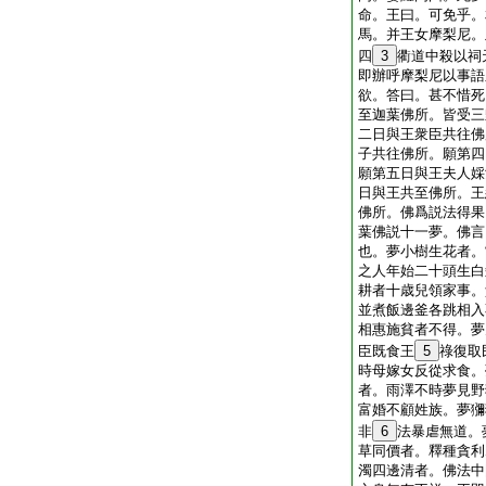
命。王曰。可免乎。
馬。并王女摩梨尼。
四
3
衢道中殺以祠
即辦呼摩梨尼以事語
欲。答曰。甚不惜死
至迦葉佛所。皆受三
二日與王衆臣共往佛
子共往佛所。願第四
願第五日與王夫人婇
日與王共至佛所。王
佛所。佛爲説法得果
葉佛説十一夢。佛言
也。夢小樹生花者。
之人年始二十頭生白
耕者十歳兒領家事。
並煮飯邊釜各跳相入
相惠施貧者不得。夢
臣既食王
5
祿復取
時母嫁女反從求食。
者。雨澤不時夢見野
富婚不顧姓族。夢獼
非
6
法暴虐無道。
草同價者。釋種貪利
濁四邊清者。佛法中