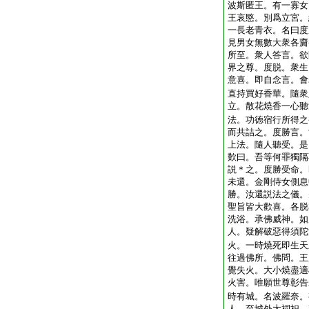
波斯匿王。有一寡女
王哀愍。別爲立宮。
一長老青衣。名曰度
見男女無數大衆各齎
所至。衆人答言。欲
界之尊。度脱。衆生
意喜。即自念言。會
直持買好香華。隨衆
立。散花燒香一心聽
法。功徳宿行所得之
而共詰之。度勝言。
上法。隨人聽受。是
歎曰。吾等何罪獨隔
説＊之。度勝受命。
未還。金剛侍女側息
勝。汝還説法之儀。
聖旨皆大歡喜。各脱
洗浴。承佛威神。如
人。疑解破惡得須陀
火。一時燒死即生天
往過佛所。佛問。王
覺失火。大小燒盡適
火害。唯願世尊彰告
時有城。名波羅奈。
人。至城外大祠祀。