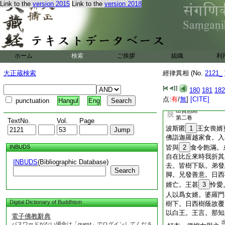
見歡喜。王及夫人。
Link to the
version 2015
Link to the
version 2018
禮佛言。不審此女。
陋形。佛告王曰。過
長者。財富無量。擧
體麁惡形状醜陋。時
辟支。惡心輕慢呵罵
惡何其可憎。此辟支
ホーム
検索
ご挨拶
組織
利
爲其檀越作十八變。
大正蔵検索
經律異相 (No.
者倍喜。女即悔過。
2121_
支佛聽其懺悔。佛告
180
181
182
是。毀
22
此賢聖
点:
有
/
無
]
[CITE]
punctuation
Hangul
Eng
故還得端正。由供養
出賢愚經
脱
第二卷
TextNo.
Vol.
Page
波斯匿
1
王女喪婿
佛詣迦羅越家食。入
INBUDS
皆與
2
食令飽滿。
自在比丘來時我折其
INBUDS
(Bibliographic Database)
去。皆樹下臥。弟發
Search
脚。兄發善意。日西
婿亡。王甚
3
怜愛
人以爲女婿。婆羅門
Digital Dictionary of Buddhism
樹下。日西樹蔭故覆
以白王。王言。那知
電子佛教辭典
パスワードがない場合は「guest」でログインしてくださ