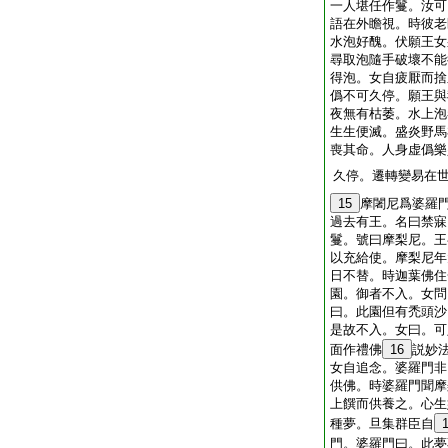
一人堪任作鬘。汝可
語在外瞻視。時彼老
水泡好醜。伏願王女
尋取泡隨手破壞不能
得泡。女自疲厭而捨
僞不可久停。願王與
夜無有枯萎。水上泡
生生便滅。盛炎野馬
喪其命。人身虚僞樂
久停。遷轉變易在
15
摩闍尼爲婆羅
過去有王。名曰禁寐
鬘。號曰摩梨尼。王
以充給使。摩梨尼年
日不替。時迦葉佛住
園。御者不入。女問
曰。此園但有禿頭沙
是故不入。女曰。可
面作禮佛
16
説妙
女自追念。婆羅門非
供佛。時婆羅門聞摩
上饌而供養之。心生
種夢。旦集群臣自
門。婆羅門曰。此夢