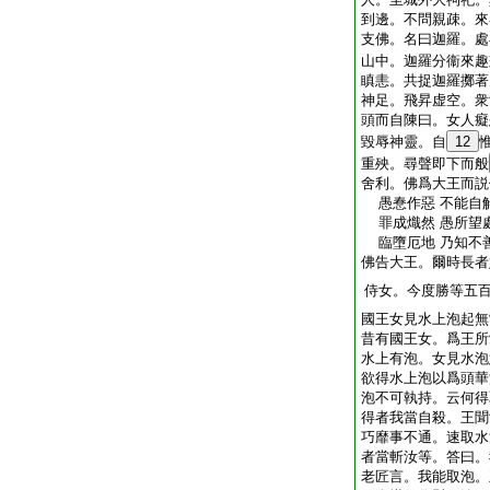
到邊。不問親疎。來
支佛。名曰迦羅。處
山中。迦羅分衞來趣
瞋恚。共捉迦羅擲著
神足。飛昇虚空。衆
頭而自陳曰。女人癡
毀辱神靈。自
12
重殃。尋聲即下而般
舍利。佛爲大王而説
愚惷作惡 不能自解
罪成熾然 愚所望處
臨墮厄地 乃知不
佛告大王。爾時長者
侍女。今度勝等五
國王女見水上泡起無
昔有國王女。爲王所
水上有泡。女見水泡
欲得水上泡以爲頭華
泡不可執持。云何得
得者我當自殺。王聞
巧靡事不通。速取水
者當斬汝等。答曰。
老匠言。我能取泡。