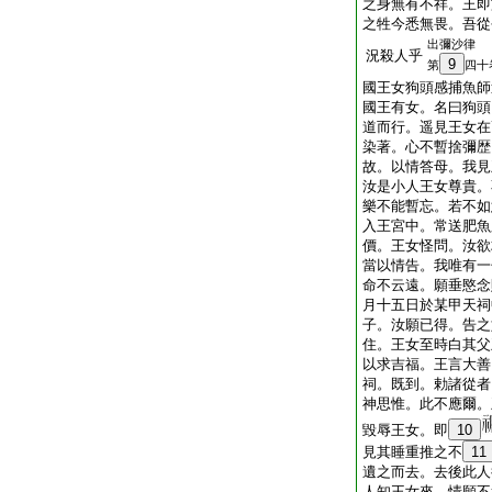
之身無有不祥。王即
之牲今悉無畏。吾從
出彌沙律
況殺人乎
9
第
四十
國王女狗頭感捕魚師
國王有女。名曰狗頭
道而行。遥見王女在
染著。心不暫捨彌歴
故。以情答母。我見
汝是小人王女尊貴。
樂不能暫忘。若不如
入王宮中。常送肥魚
價。王女怪問。汝欲
當以情告。我唯有一
命不云遠。願垂愍念
月十五日於某甲天祠
子。汝願已得。告之
住。王女至時白其父
以求吉福。王言大善
祠。既到。勅諸從者
神思惟。此不應爾。
毀辱王女。即
10
見其睡重推之不
11
遺之而去。去後此人
人知王女來。情願不