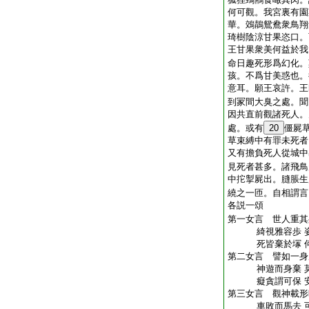
何可觀。我宮裏有園
華。鵁鶄鴛鴦衆鳥翔
琦樹陰涼甘果恣口。
王甘果衆美何益於我
命日趣死形爲幻化。
孩。不爲甘美惑也。
意耳。願王哀許。王
到冡間大臭之處。聞
因共直前觀諸死人。
處。或有
20
僵屍
草束縛中有罪未死者
又有擔負死人從城中
見死者甚多。諸飛鳥
中拕掣屍出。膖脹生
繞之一匝。自相謂言
各説一頌
第一女言 世人重
綺視雅容歩 姿
死皆棄於塜 何
第二女言 譬如一身
神遊而身棄 莫
癡貪謂可保 安
第三女言 觀神載形
車敗而馬去 可