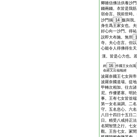
卿雖信佛法供養沙門
錢兩錢。衣皆是我筋
宿命言。我前世時。
沙門揣
14
飯與我
身生爲王家女也。夫
好心向一沙門。得祐
説即大布施。無所
寺。夫心念言。但以
心能令人得佛得生天
漢。皆是心力也。
16
終
作國王女自識
命經又出福報經
波羅奈國王七女與帝
波羅奈國道場。從地
甲轉次相加。往古諸
尼。作優婆塞。明於
事。王有七女皆並端
第一女名淑調。二名
守。五名息心。六名
八日十四日十五日二
日。精受八戒持正法
名聞智慧之行。七女
觀。王告七女。冡間
狐狸鵄鵂食噉其肉。