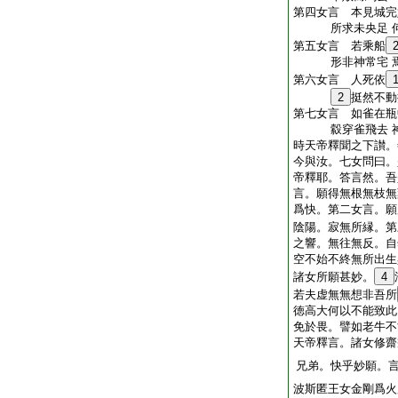
第四女言 本見城完
所求未央足 何
第五女言 若乘船
形非神常宅 焉
第六女言 人死依
2
挺然不動
第七女言 如雀在瓶
縠穿雀飛去 神
時天帝釋聞之下讃。
今與汝。七女問曰。
帝釋耶。答言然。吾
言。願得無根無枝無
爲快。第二女言。願
陰陽。寂無所縁。第
之響。無往無反。自
空不始不終無所出生
諸女所願甚妙。
4
若夫虚無無想非吾所
徳高大何以不能致此
免於畏。譬如老牛不
天帝釋言。諸女修齋
兄弟。快乎妙願。
波斯匿王女金剛爲火