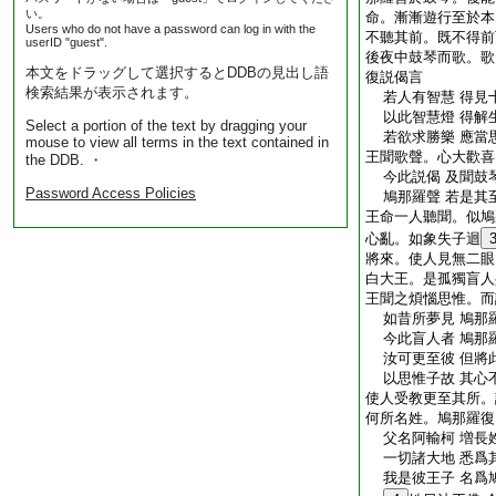
い。
命。漸漸遊行至於本
Users who do not have a password can log in with the
不聽其前。既不得前
userID "guest".
後夜中鼓琴而歌。歌
本文をドラッグして選択するとDDBの見出し語
復説偈言
検索結果が表示されます。
若人有智慧 得見
以此智慧燈 得解
Select a portion of the text by dragging your
若欲求勝樂 應當
mouse to view all terms in the text contained in
王聞歌聲。心大歡喜
the DDB. ・
今此説偈 及聞鼓琴
Password Access Policies
鳩那羅聲 若是其至
王命一人聽聞。似鳩
心亂。如象失子迴
將來。使人見無二眼
白大王。是孤獨盲人
王聞之煩惱思惟。而
如昔所夢見 鳩那
今此盲人者 鳩那
汝可更至彼 但將
以思惟子故 其心
使人受教更至其所。
何所名姓。鳩那羅復
父名阿輸柯 増長
一切諸大地 悉爲
我是彼王子 名爲