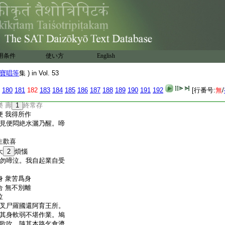
 無有自在
苦
得須陀洹果。又語醜人。
時彼醜人復更挑之。置
眼而得慧眼。復説偈言
 慧眼難得
用条件
使い方
English
 我非王子
 從今自在
寶唱等
集 ) in Vol. 53
 法王宮殿
是微＊沙落起多。而説偈
180
181
182
183
184
185
186
187
188
189
190
191
192
[行番号:
無
/
 壽
1
終常存
 我得所作
見便悶絶水灑乃醒。啼
生歡喜
大
2
煩惱
勿啼泣。我自起業自受
 衆苦爲身
 無不別離
泣
叉尸羅國還阿育王所。
其身軟弱不堪作業。鳩
歌吹。隨其本路乞食濟