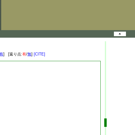
有
] [返り点:
有
/
無
]
[CITE]