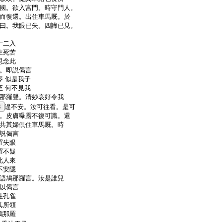
國。欲入宮門。時守門人。
而復還。出住車馬厩。於
曰。我眼已失。四諦已見。
十二入
生死苦
思念此
。即説偈言
 似是我子
 何不見我
那羅聲。清妙哀好令我
3
遑不安。汝可往看。是可
。皮膚曝露不復可識。還
共其婦倶住車馬厩。時
説偈言
羅失眼
羅不疑
此人來
不安隱
語鳩那羅言。汝是誰兒
以偈言
姓孔雀
其所領
鳩那羅