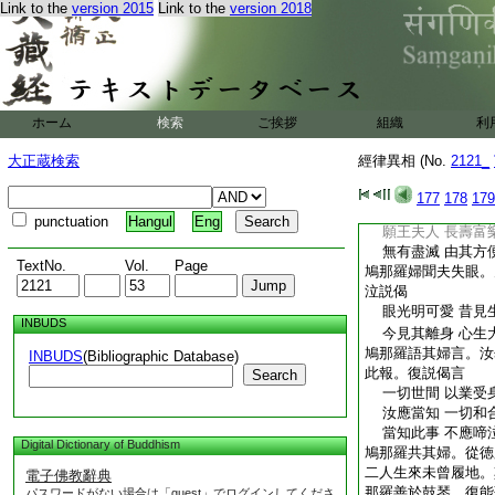
Link to the
version 2015
Link to the
version 2018
空無有實 汝無有力
若人見此 則不受
思惟諸法悉皆無常。
所餘一眼隨汝取之。
鳩那羅手中。既失肉
我於今者 捨此肉眠
ホーム
検索
ご挨拶
組織
利
我今已得 王今捨我
我今得法 爲法王子
大正蔵検索
經律異相 (No.
2121_
離苦宮殿 復登自在
鳩那羅知
7
其取眼
177
178
179
言
punctuation
Hangul
Eng
願王夫人 長壽富樂
無有盡滅 由其方便
TextNo.
Vol.
Page
鳩那羅婦聞夫失眼。
泣説偈
眼光明可愛 昔見
INBUDS
今見其離身 心生
鳩那羅語其婦言。汝
INBUDS
(Bibliographic Database)
此報。復説偈言
Search
一切世間 以業受身
汝應當知 一切和合
當知此事 不應啼
Digital Dictionary of Buddhism
鳩那羅共其婦。從徳
二人生來未曾履地。
電子佛教辭典
那羅善於鼓琴。復能
パスワードがない場合は「guest」でログインしてくださ