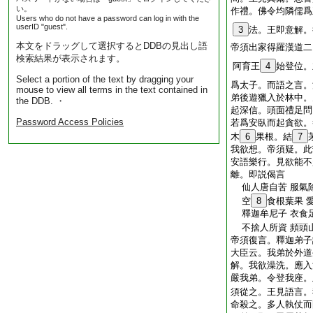
い。
作禮。佛令均隣儒爲
Users who do not have a password can log in with the
userID "guest".
3
法。王即意解。
本文をドラッグして選択するとDDBの見出し語
帝須出家得羅漢道二
検索結果が表示されます。
阿育王
4
始登位。
Select a portion of the text by dragging your
爲太子。而語之言。
mouse to view all terms in the text contained in
弟後遊獵入於林中。
the DDB. ・
起深信。頭面禮足問
Password Access Policies
若爲安臥而起貪欲。
木
6
果根。結
7
我欲想。帝須疑。此
安語樂行。見欲能不
離。即説偈言
仙人唐自苦 服氣
空
8
食根葉果 
釋迦牟尼子 衣食
不捨人所資 頻頭
帝須復言。釋迦弟子
大臣云。我弟於外道
解。我欲澡洗。應入
嚴我弟。令登我座。
須從之。王見語言。
命殺之。多人執仗而