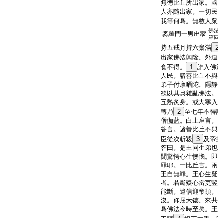
無徳比丘所出家。國
人亦隨出家。一切民
我等何爲。無數人衆
佛
婆羅門一男出家
第
持五戒月持六齋滿
出家佛法興隆。外道
食不得。
1
詐入佛
人民。諸善比丘不與
弟子付摩哂陀。隱靜
欲以其典雜亂佛法。
五熱炙身。或大寒入
轉乃
2
至七年不得
僧伽藍。白上座言。
答言。諸善比丘不與
臣從次斬殺
3
及帝
答曰。是王同生弟也
聞驚愕心生懊惱。即
罪耶。一比丘言。兩
王自無罪。王心生疑
者。若斷疑心當更竪
能斷。遣信迎帝須。
沒。仰屈大徳。來共
爲佛法今時至矣。王