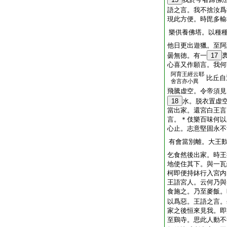
語之言。我不捨汝爲
現此方便。時毘多輸
樂供養佛塔。以種
他日更出遊獵。至阿
曇無徳。有一
17
心喜又作願言。我何
阿育王經云耶
比丘自
舍言亦小異
飛騰虚空。令帝須見
18
水。脱衣置虚
當出家。還宮白王言
言。＊伎樂百味何以
心止。志意堅固永不
有會當別離。大王
乞食然後出家。時王
地使住其下。與一瓦
柯即便持鉢行入宮内
王語宮人。云何乃與
食施之。乃至麥飯。
以爲惡。王語之言。
家之後恒來見我。即
至鷄寺。思此人動不