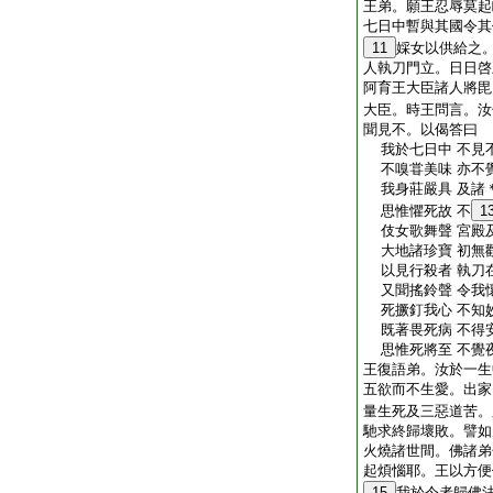
王弟。願王忍辱莫起
七日中暫與其國令其
11
婇女以供給之
人執刀門立。日日啓
阿育王大臣諸人將毘
大臣。時王問言。汝
聞見不。以偈答曰
我於七日中 不見
不嗅甞美味 亦不
我身莊嚴具 及諸
思惟懼死故 不
1
伎女歌舞聲 宮殿
大地諸珍寶 初無
以見行殺者 執刀
又聞搖鈴聲 令我
死撅釘我心 不知
既著畏死病 不得
思惟死將至 不覺
王復語弟。汝於一生
五欲而不生愛。出家
量生死及三惡道苦。
馳求終歸壞敗。譬如
火燒諸世間。佛諸弟
起煩惱耶。王以方便
15
我於今者歸佛