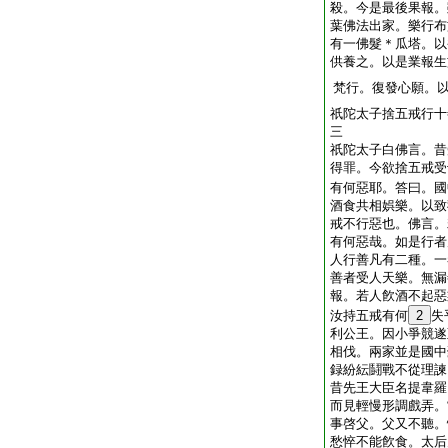
殺。今是最後果報。
葉佛法出家。樂行布
有一佛髮＊瓜塔。以
供養之。以是業報生
梵行。復發心願。
祇陀太子捨五戒行十
三
祇陀太子白佛言。昔
得罪。今欲捨五戒受
有何惡耶。答曰。國
酒食共相娯樂。以致
戒不行惡也。佛言。
有何惡哉。如是行者
人行善凡有二種。一
善者受人天樂。無漏
報。若人飮酒不起惡
汝持五戒有何
2
失
利公王。因小爭競遂
相伐。兩家並是國中
録紛紜鬪戰不從理諫
昔先王大臣名提韋羅
而見輕慢形調戲弄。
事啓父。父又不聽。
愁悴不能飮食。太后