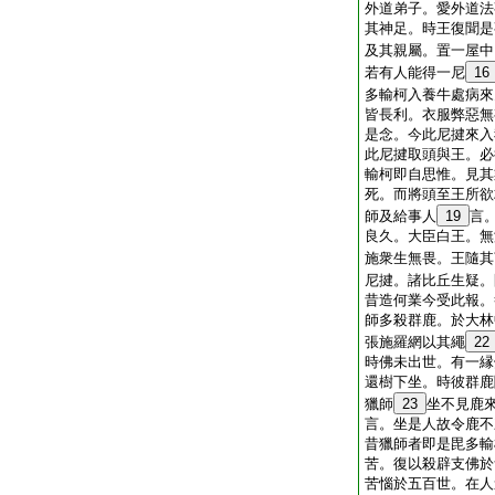
外道弟子。愛外道法
其神足。時王復聞是
及其親屬。置一屋中
若有人能得一尼
16
多輸柯入養牛處病來
皆長利。衣服弊惡無
是念。今此尼揵來入
此尼揵取頭與王。必
輸柯即自思惟。見其
死。而將頭至王所欲
師及給事人
19
言
良久。大臣白王。無
施衆生無畏。王隨其
尼揵。諸比丘生疑。
昔造何業今受此報。
師多殺群鹿。於大林
張施羅網以其繩
22
時佛未出世。有一縁
還樹下坐。時彼群鹿
獵師
23
坐不見鹿
言。坐是人故令鹿不
昔獵師者即是毘多輸
苦。復以殺辟支佛於
苦惱於五百世。在人