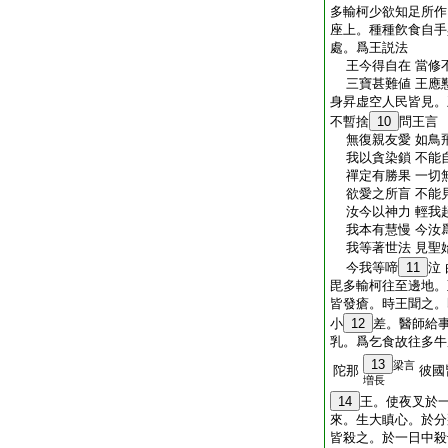
多輸柯少欲知足所作
座上。種種飮食自手
處。爲王説法
王今得自在 當修
三寶甚難値 王應
身昇虚空人民皆見。
不暫捨
10
問王言
無復親友愛 如鳥
我以貪染鎖 不能
禪定有勝果 一切
欲愛之所盲 不能
汝今以神力 輕我
我本有慧慢 今汝
我等著世法 見聖
今我等啼
11
泣
毘多輸柯往至邊地。
皆發瘡。時王聞之。
小
12
差。醫師給
乳。爲乞食故往多牛
13
梁言
陀那
彼國
増長
14
王。使夜叉於
來。生大瞋心。於分
皆殺之。於一日中殺