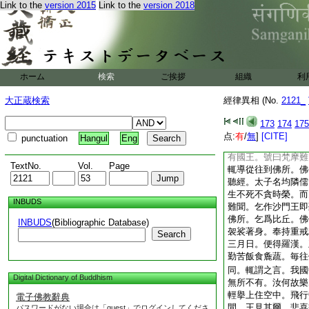
Link to the
version 2015
Link to the
version 2018
經律異相卷第三十
＊梁沙門僧旻寶
23
均隣儒悟世
2
ホーム
検索
ご挨拶
組織
利
家得羅漢道二 祇陀
聞法得初道果三 鳩
大正蔵検索
經律異相 (No.
2121_
慧眼四 諸太子問佛
出所更皆悉悟道五 
173
174
175
終不可移六
点:
有
/
無
]
[CITE]
punctuation
Hangul
Eng
均隣儒悟世無常得羅
有國王。號曰梵摩難
TextNo.
Vol.
Page
輒導從往到佛所。佛
聽經。太子名均隣儒
生不死不貪時榮。而
INBUDS
難聞。乞作沙門王即
佛所。乞爲比丘。佛
INBUDS
(Bibliographic Database)
袈裟著身。奉持重戒
Search
三月日。便得羅漢。
勤苦飯食麁蔬。毎往
同。輒謂之言。我國
Digital Dictionary of Buddhism
無所不有。汝何故樂
輕擧上住空中。飛行
電子佛教辭典
間。王見其爾。悲喜
パスワードがない場合は「guest」でログインしてくださ