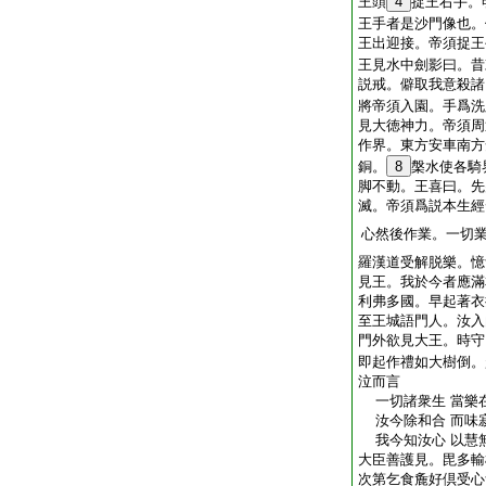
王頭
4
捉王右手。
王手者是沙門像也。
王出迎接。帝須捉王
王見水中劍影曰。昔
説戒。僻取我意殺諸
將帝須入園。手爲洗
見大徳神力。帝須周
作界。東方安車南方
銅。
8
槃水使各騎
脚不動。王喜曰。先
滅。帝須爲説本生經
心然後作業。一切
羅漢道受解脱樂。憶
見王。我於今者應滿
利弗多國。早起著衣
至王城語門人。汝入
門外欲見大王。時守
即起作禮如大樹倒。
泣而言
一切諸衆生 當樂
汝今除和合 而味
我今知汝心 以慧
大臣善護見。毘多輸
次第乞食麁好倶受心