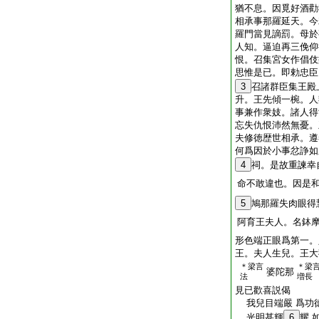
猶不息。因覓好酒勸
相承事那羅延天。今
羅門當見謫罰。母於
人知。逼迫再三俛仰
恨。召集宮女作倡伎
思惟是已。即勅忠臣
3
召諸群臣集王殿
升。王先傾一椀。人
事兼作衆妓。諸人得
忘失仇恨沛然無憂。
夫修徳歴世相承。遵
何爲因於小事忿諍如
4
祠。是故重諫幸
命不敢違也。因是
5
鳩那羅失肉眼得
阿育王夫人。名鉢
形色端正眼爲第一。
王。夫人生兒。王大
＊梁言
＊梁
婆陀那
法
増長
見已歡喜説偈
我兒目端嚴 爲功
光明甚輝
6
耀 