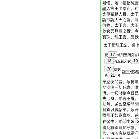
疑怪。若非福徳純善
請入宮王出奉迎。紺
光明耀動人目。太子
論戒論人天之論。龍
何物。太子言。大王
飮食受無窮之苦。今
寶珠。龍王言。受我
太子受龍王請。過
17
寶
城門堅閉見金
18
19
有五百天女
20
結衣
龍王使諸
21
角
耳
弟惡友問言。汝徒黨
舫沈沒一切死盡。唯
濟。一切財物今皆已
先己身。弟言不爾。
知然。弟曾至塚間聞
眞直以實語弟。汝雖
得龍王如意寶珠。弟
在髻中。弟聞生嫉
得此寶珠宜加守護。
言。汝若疲臥我當守