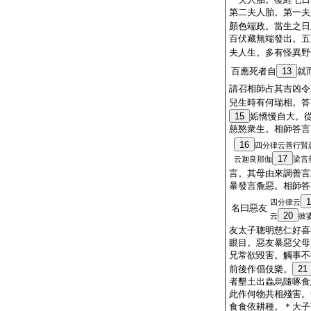
第二夫人胎。第一夫
顏色端政。當生之日
百伏藏無端發出。五
夫人生。多有怪異野
百應死者自
13
就
請召相師占其吉凶令
兒生時有何瑞相。答
15
姤憍慢自大。
慈愍衆生。相師答言
16
四分律云善行賢
17
云迦良那伽
梁言
言。其母由來調善言
暴發言麁惡。相師答
1
四分律云
名曰惡友
20
云
彼
友太子聰明慈仁好喜
眼目。惡友暴惡父母
兄常欲毀害。觸事不
前後作倡伎樂。
21
者墾土出蟲烏隨啄食
此作何物共相殘害。
食食依耕種。＊大子