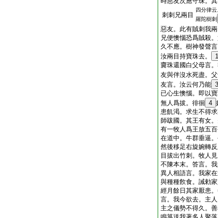
時惡友次應守珠。其
四分律云
刺刺兄兩目
羅陀樹刺
惡友。此有賊刺我兩
兄便懊惱恐爲賊殺。
久不應。樹神發聲言
汝兩目持寶珠去。
齎珠還國白父母言。
友與伴沒水死盡。父
友言。汝云何乃能
已心生懊惱。即以寶
無人爲拔。徘徊
4
患飢渇。求生不得求
師跋國。其王有女。
有一牧人爲王放五百
在道中。牛群垂逼。
然後移足右旋婉轉反
目拔出竹刺。牧人見
不陳本末。答言。我
異人相語言。我家在
與種種飮食。誡勅家
經月餘日其家厭患。
言。我今欲去。主人
主之儀勢不得久。善
鳴箏送我著多人聚落