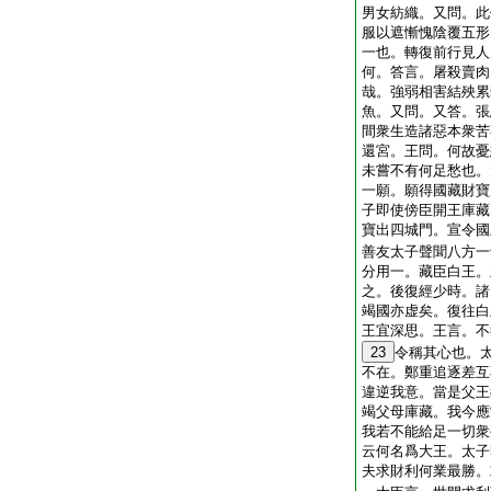
男女紡織。又問。此
服以遮慚愧陰覆五形
一也。轉復前行見人
何。答言。屠殺賣肉
哉。強弱相害結殃累
魚。又問。又答。張
間衆生造諸惡本衆苦
還宮。王問。何故憂
未嘗不有何足愁也。
一願。願得國藏財寶
子即使傍臣開王庫藏
寶出四城門。宣令國
善友太子聲聞八方一
分用一。藏臣白王。
之。後復經少時。諸
竭國亦虚矣。復往白
王宜深思。王言。不
23
令稱其心也。
不在。鄭重追逐差互
違逆我意。當是父王
竭父母庫藏。我今應
我若不能給足一切衆
云何名爲大王。太子
夫求財利何業最勝。