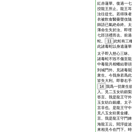
紅赤蓮華。復過一七
挍龍王所止。龍王耳
汝往從乞。若得珠者
衣被飮食醫藥聲伎隨
師語已氣絶命終。太
薄命生失於汝。即埋
七匝頂禮而去。前過
蛇。
11
此蛇有三
此諸毒蛇以身遶蓮華
太子即入慈心三昧。
諸毒蛇不毀不傷至龍
中毒龍共相蟠結擧頭
到城門外。見諸毒龍
衆生。今我身若爲此
皆失大利。即擧右手
14
我爲一切衆生
入。見二玉女紡頗梨
答言。我是龍王守外
玉女紡白銀縷。太子
言非也。是龍王守中
見八玉女紡黄金縷。
言。我是龍王守門婢
海龍王云。閻浮提波
來相見今在門下。時