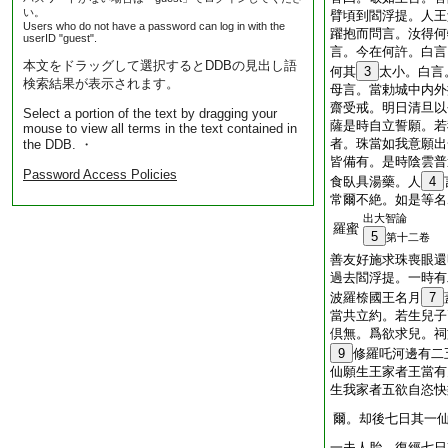
い。
臂頃到閻浮提。人王
Users who do not have a password can log in with the
躍抱而問言。汝得何
userID "guest".
言。今在何許。白言
本文をドラッグして選択するとDDBの見出し語
何其
3
太小。白言
検索結果が表示されます。
母言。當勅城中内外
齋受戒。明日清旦以
Select a portion of the text by dragging your
薩是時自立誓願。若
mouse to view all terms in the text contained in
者。珠當如我意願出
the DDB. ・
皆備有。是時陰雲普
Password Access Policies
食臥具湯藥。人
4
常爾不絶。如是等名
出大智論
羅蜜
5
第十二卷
善友好施求珠喪眼還
過去閻浮提。一時有
波羅㮈國王名月
7
當共立約。若生兒子
倶無。爲欲求兒。祠
9
修羅吒河邊有二
仙願生王家者王當有
生我家者五欲自恣快
爾。却後七日其一
一夫人胎。復經七日