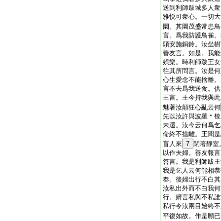
送到利師跋城多人衆
雅悦可衆心。一切大
園。其園茂盛常患鳥
言。爲我防護鳥雀。
頭安施銅鈴。汝坐樹
善友言。如是。我能
娯樂。時利師跋王女
往其所問言。汝是何
心生愛念不能捨離。
言不去爲我送食。供
王言。王今持我與此
魅著汝顛狂心亂云何
先以汝許與波羅＊㮈
未還。汝今云何爲乞
命終不捨離。王聞是
盲人來
7
閉著靜室
以作夫婦。善友報言
答言。我是利師跋王
我是乞人云何能相恭
奉。後婦出行不白其
汝私出外而不白我何
行。婿言私與不私誰
私行令汝兩目始終不
平復如故。作是願已