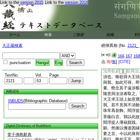
Link to the
version 2015
Link to the
version 2018
皆
頭授與菩薩令
有七重寶城有七重塹
大龍守門。龍見菩薩
度衆難得來至此。念
大功徳人。即聽令前
兒未久猶故哀泣。見
ホーム
検索
ご挨拶
組織
利
其子。兩乳流出。命
子。捨我命終生在何
大正蔵検索
經律異相 (No.
2121_
是父母。而答母言。
＊大子。憐愍貧人飢
166
167
168
此。欲求如意寶珠。
点:
有
/
無
]
[CITE]
punctuation
Hangul
Eng
以爲首飾難可得也。
汝所欲必
1
欲與汝
TextNo.
Vol.
Page
須也。唯欲得大王頭
與我。如此可得。即
量。愍念其子遠渉艱
INBUDS
隨意與汝須者取之。
大王求王頭上如意寶
INBUDS
(Bibliographic Database)
我。若不見與不須餘
Search
珠常爲首飾。閻浮提
菩薩白言。我以此故
閻浮提人薄福貧賎。
Digital Dictionary of Buddhism
願。然後以佛道因縁
要之言。今以此珠與
電子佛教辭典
答曰。敬如王言。菩
パスワードがない場合は「guest」でログインしてくださ