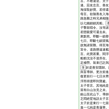
言。不敢違逆。太子
邊。惡友念言。善友
海採取妙寶。若得還
母言。欲隨善友入海
路急難之時兄弟相隨
以七鐵鎖鎖其船。
子撃鼓唱令。汝等諸
若戀親愛可還去矣。
衆默然。即斷一鎖擧
七日。即斷七鎖望風
故無諸留難。得至海
宣令。道路懸遠速載
言。此寶甚重。閻浮
船舫沈沒不達所在。
足補勞。裝束已訖與
9
於是善安隱歸。
與盲導師。更次前進
復更前行一七日水齊
浮而得渡即到寶處。
太子答言。其地純是
當有白山汝見之未。
銀山至此山下。導師
乏悶絶躄地語太子言
太子於是東行一七當
進一七純是青蓮華。