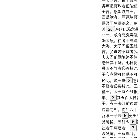
一大臣言。世間求利
得摩尼寶珠者便能稱
子言。然即以白王。
國是汝有。庫藏珍寶
爲吾子生長深宮。臥
渉
26
途路飢渇寒
非一。或有惡鬼毒龍
竭大魚。往者千萬達
大海。太子即便五體
言。父母若不聽者我
夫人即前勸諫終不飮
恐畏其不濟。七日捉
母若不許者必沒於此
子心意難可傾動不可
於此。願王垂
2
愍
不聽者必喪於此。王
禮王。大王宣令誰欲
集。
3
其五百人皆
子。有一海師前後數
通塞之相。而年八十
吾唯一子未
5
更出
見隨從。導師即
6
往者千萬達者一
7
渉險道。王報導師。